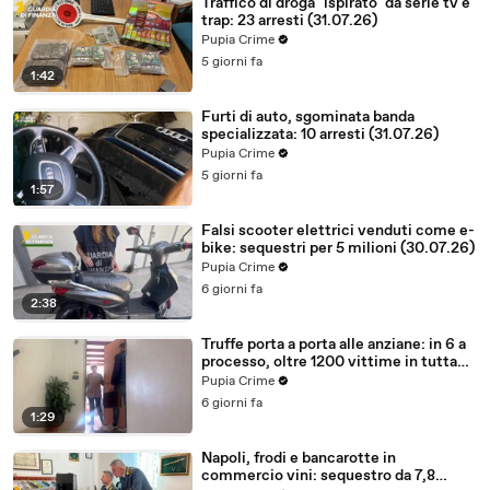
Traffico di droga "ispirato" da serie tv e
trap: 23 arresti (31.07.26)
Pupia Crime
5 giorni fa
1:42
Furti di auto, sgominata banda
specializzata: 10 arresti (31.07.26)
Pupia Crime
5 giorni fa
1:57
Falsi scooter elettrici venduti come e-
bike: sequestri per 5 milioni (30.07.26)
Pupia Crime
6 giorni fa
2:38
Truffe porta a porta alle anziane: in 6 a
processo, oltre 1200 vittime in tutta
Italia (30.07.26)
Pupia Crime
6 giorni fa
1:29
Napoli, frodi e bancarotte in
commercio vini: sequestro da 7,8