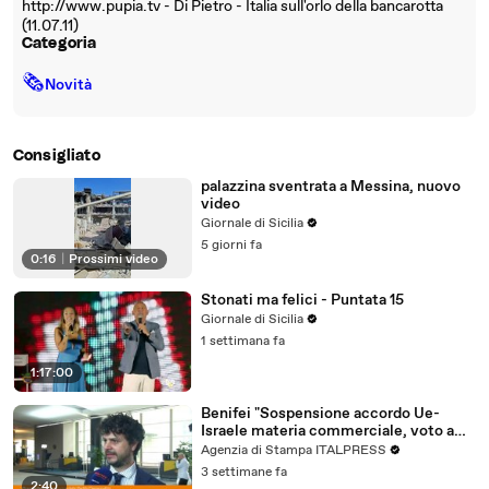
http://www.pupia.tv - Di Pietro - Italia sull'orlo della bancarotta
(11.07.11)
Categoria
🗞
Novità
Consigliato
palazzina sventrata a Messina, nuovo
video
Giornale di Sicilia
5 giorni fa
0:16
|
Prossimi video
Stonati ma felici - Puntata 15
Giornale di Sicilia
1 settimana fa
1:17:00
Benifei "Sospensione accordo Ue-
Israele materia commerciale, voto a
maggioranza"
Agenzia di Stampa ITALPRESS
3 settimane fa
2:40