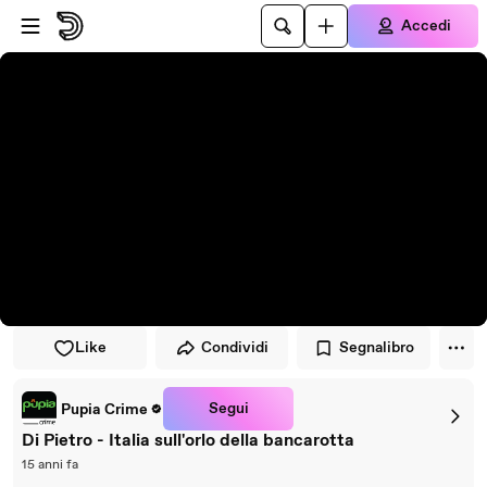
Vai al lettore
Passa al contenuto principale
Accedi
Like
Condividi
Segnalibro
Segui
Pupia Crime
Di Pietro - Italia sull'orlo della bancarotta
15 anni fa