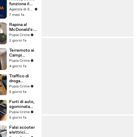
funziona il
canone
Agenzia di Stampa ITALPRESS
concordato
7 mesi fa
Rapina al
McDonald's:
cinque arresti,
Pupia Crime
due indagati
2 giorni fa
anche per
spaccio di
Terremoto ai
droga
Campi
(03.08.26)
Flegrei: 250
Pupia Crime
sfollati e 21
4 giorni fa
feriti,
residenti
Traffico di
chiedono
droga
certezze sul
"ispirato" da
Pupia Crime
futuro
serie tv e trap:
5 giorni fa
(01.08.26)
23 arresti
(31.07.26)
Furti di auto,
sgominata
banda
Pupia Crime
specializzata:
5 giorni fa
10 arresti
(31.07.26)
Falsi scooter
elettrici