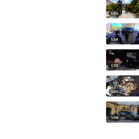
1:53
1:24
1:03
1:20
1:06