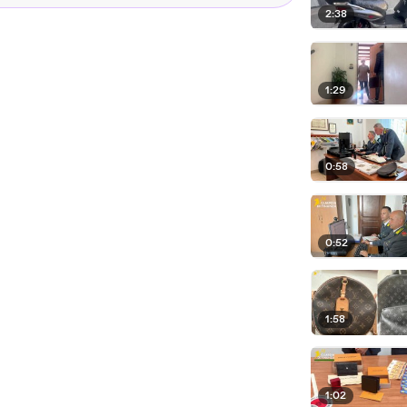
2:38
1:29
0:58
0:52
1:58
1:02