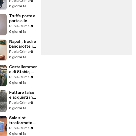
venduti come
Pupia Crime
e-bike:
6 giorni fa
sequestri per
5 milioni
Truffe porta a
(30.07.26)
porta alle
anziane: in 6 a
Pupia Crime
processo,
6 giorni fa
oltre 1200
vittime in
Napoli, frodi e
tutta Italia
bancarotte in
(30.07.26)
commercio
Pupia Crime
vini:
6 giorni fa
sequestro da
7,8 milioni
Castellammar
(30.07.26)
e di Stabia,
evasione
Pupia Crime
fiscale:
6 giorni fa
sequestrati
beni per 1,6
Fatture false
milioni ad un
e acquisti in
consorzio
nero, blitz
Pupia Crime
navale
contro rete di
6 giorni fa
(29.07.26)
imprenditori
cinesi
Sala slot
sequestri per
trasformata in
8,5 milioni
"bancomat":
Pupia Crime
(29.07.26)
sequestrati
6 giorni fa