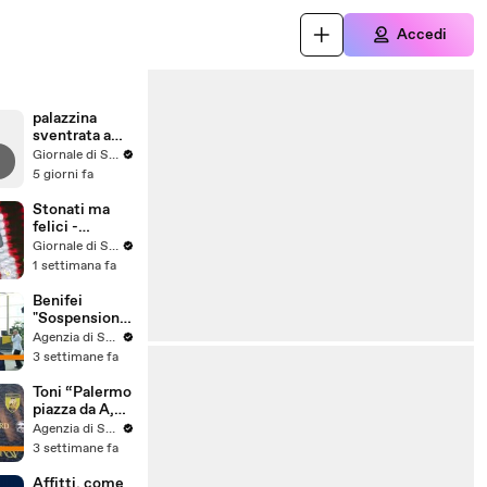
Accedi
palazzina
sventrata a
Messina,
Giornale di Sicilia
nuovo video
5 giorni fa
Stonati ma
felici -
Puntata 15
Giornale di Sicilia
1 settimana fa
Benifei
"Sospensione
accordo Ue-
Agenzia di Stampa ITALPRESS
Israele
3 settimane fa
materia
commerciale,
Toni “Palermo
voto a
piazza da A,
maggioranza"
può essere
Agenzia di Stampa ITALPRESS
l'anno buono”
3 settimane fa
Affitti, come