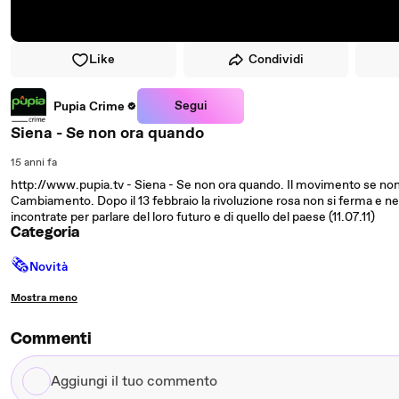
Like
Condividi
Segui
Pupia Crime
Siena - Se non ora quando
15 anni fa
http://www.pupia.tv - Siena - Se non ora quando. Il movimento se non 
Cambiamento. Dopo il 13 febbraio la rivoluzione rosa non si ferma e nel 
incontrate per parlare del loro futuro e di quello del paese (11.07.11)
Categoria
🗞
Novità
Mostra meno
Commenti
Aggiungi