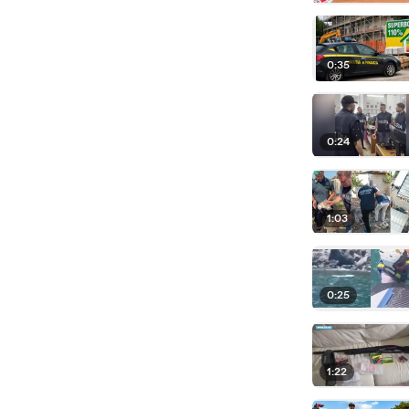
0:35
0:24
1:03
0:25
1:22