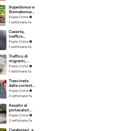
beni per oltre
220mila euro
Superbonus e
a due coniugi
Sismabonus,
(29.07.26)
sequestrati
Pupia Crime
beni per 1,4
1 settimana fa
milioni:
scoperto
Caserta,
sistema con
traffico
false
internazionale
Pupia Crime
abitazioni
di cocaina:
1 settimana fa
(29.07.26)
arrestato
latitante
Traffico di
nigeriano
migranti,
ricercato dal
smantellata
Pupia Crime
2019
rete tra
1 settimana fa
(28.07.26)
Campania e
altre 9
Trascinata
province: 18
dalla corrente
arresti
per 3
Pupia Crime
(27.07.26)
chilometri su
2 settimane fa
un
materassino:
Assalto al
salvata dalla
portavalori
Polizia
con 30 chili
Pupia Crime
(25.07.26)
d'oro sventato
2 settimane fa
dalla Polizia: 11
arresti
Carabinieri, a