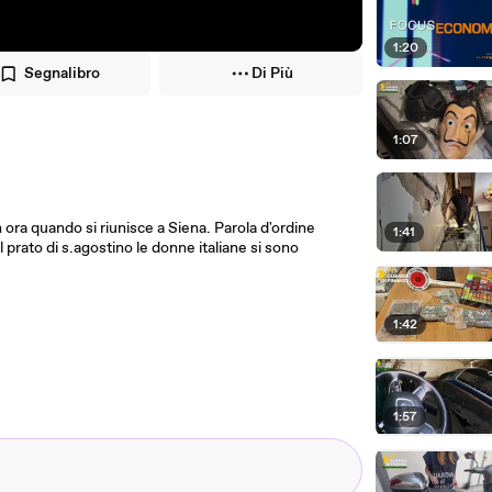
1:20
Segnalibro
Di Più
1:07
ora quando si riunisce a Siena. Parola d'ordine
1:41
prato di s.agostino le donne italiane si sono
1:42
1:57