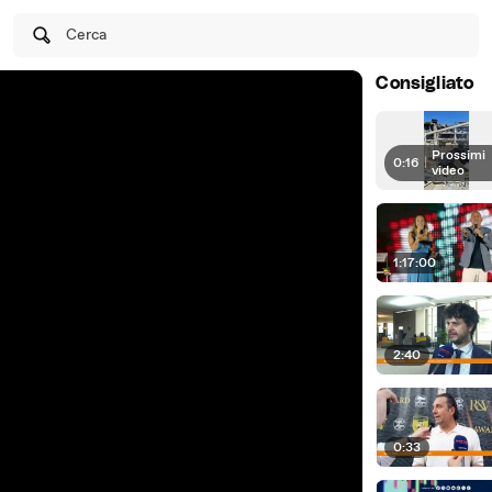
Cerca
Consigliato
Prossimi
0:16
|
video
1:17:00
2:40
0:33