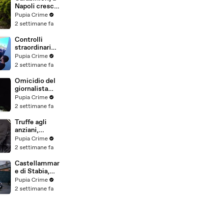
(25.07.26)
Napoli cresce
la "flotta
Pupia Crime
green": nuove
2 settimane fa
auto
elettriche e
Controlli
mezzi
straordinari
sostenibili
della Polizia a
Pupia Crime
anche sulle
Milano e
2 settimane fa
isole
Firenze: 9
(25.07.26)
arresti, 29
Omicidio del
denunce e
giornalista
oltre 7mila
Luca
Pupia Crime
persone
Esposito:
2 settimane fa
identificate
confessa il
(25.07.26)
killer, è un
Truffe agli
26enne
anziani,
tunisino
arrestato il
Pupia Crime
(25.07.26)
telefonista
2 settimane fa
della banda:
colpi anche ad
Castellammar
Aversa, oltre
e di Stabia,
300mila euro
l'ombra del
Pupia Crime
il bottino
clan
2 settimane fa
stimato
D'Alessandro
(24.07.26)
dietro
scommesse
illegali: 5