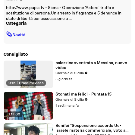
15 anni fa
http://www.pupia.tv - Siena - Operazione 'Astore' truffa e
sostituzione di persona.Un arresto in flagranza e 5 denunce in
stato di libertà per associazione a ...
Categoria
🗞
Novità
Consigliato
palazzina sventrata a Messina, nuovo
video
Giornale di Sicilia
5 giorni fa
0:16
|
Prossimi video
Stonati ma felici - Puntata 15
Giornale di Sicilia
1 settimana fa
1:17:00
Benifei "Sospensione accordo Ue-
Israele materia commerciale, voto a