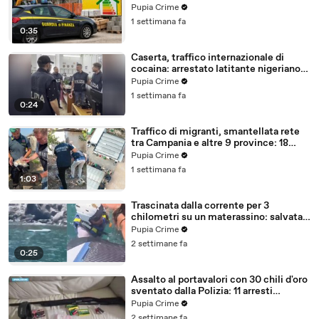
con false abitazioni (29.07.26)
Pupia Crime
1 settimana fa
0:35
Caserta, traffico internazionale di
cocaina: arrestato latitante nigeriano
ricercato dal 2019 (28.07.26)
Pupia Crime
1 settimana fa
0:24
Traffico di migranti, smantellata rete
tra Campania e altre 9 province: 18
arresti (27.07.26)
Pupia Crime
1 settimana fa
1:03
Trascinata dalla corrente per 3
chilometri su un materassino: salvata
dalla Polizia (25.07.26)
Pupia Crime
2 settimane fa
0:25
Assalto al portavalori con 30 chili d'oro
sventato dalla Polizia: 11 arresti
(25.07.26)
Pupia Crime
2 settimane fa