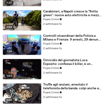
1:22
Carabinieri, a Napoli cresce la "flotta
green": nuove auto elettriche e mezzi
sostenibili anche sulle isole (25.07.26)
Pupia Crime
2 settimane fa
1:53
Controlli straordinari della Polizia a
Milano e Firenze: 9 arresti, 29 denunce
e oltre 7mila persone identificate
Pupia Crime
(25.07.26)
2 settimane fa
1:24
Omicidio del giornalista Luca
Esposito: confessa il killer, è un
26enne tunisino (25.07.26)
Pupia Crime
2 settimane fa
1:03
Truffe agli anziani, arrestato il
telefonista della banda: colpi anche ad
Aversa, oltre 300mila euro il bottino
Pupia Crime
stimato (24.07.26)
2 settimane fa
1:20