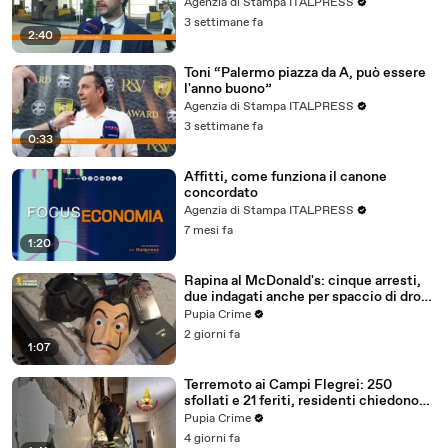
maggioranza"
Agenzia di Stampa ITALPRESS
3 settimane fa
2:40
Toni “Palermo piazza da A, può essere
l'anno buono”
Agenzia di Stampa ITALPRESS
3 settimane fa
0:33
Affitti, come funziona il canone
concordato
Agenzia di Stampa ITALPRESS
7 mesi fa
1:20
Rapina al McDonald's: cinque arresti,
due indagati anche per spaccio di droga
(03.08.26)
Pupia Crime
2 giorni fa
1:07
Terremoto ai Campi Flegrei: 250
sfollati e 21 feriti, residenti chiedono
certezze sul futuro (01.08.26)
Pupia Crime
4 giorni fa