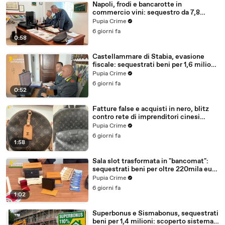
Napoli, frodi e bancarotte in
commercio vini: sequestro da 7,8
milioni (30.07.26)
Pupia Crime
6 giorni fa
0:58
Castellammare di Stabia, evasione
fiscale: sequestrati beni per 1,6 milioni
ad un consorzio navale (29.07.26)
Pupia Crime
6 giorni fa
0:52
Fatture false e acquisti in nero, blitz
contro rete di imprenditori cinesi
sequestri per 8,5 milioni (29.07.26)
Pupia Crime
6 giorni fa
1:58
Sala slot trasformata in "bancomat":
sequestrati beni per oltre 220mila euro
a due coniugi (29.07.26)
Pupia Crime
6 giorni fa
1:02
Superbonus e Sismabonus, sequestrati
beni per 1,4 milioni: scoperto sistema