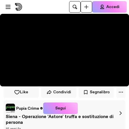
Vai al lettore
Passa al contenuto principale
Accedi
Like
Condividi
Segnalibro
Segui
Pupia Crime
Siena - Operazione 'Astore' truffa e sostituzione di
persona