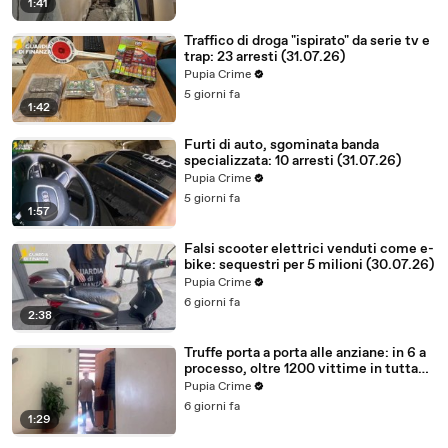
1:41
Traffico di droga "ispirato" da serie tv e
trap: 23 arresti (31.07.26)
Pupia Crime
5 giorni fa
1:42
Furti di auto, sgominata banda
specializzata: 10 arresti (31.07.26)
Pupia Crime
5 giorni fa
1:57
Falsi scooter elettrici venduti come e-
bike: sequestri per 5 milioni (30.07.26)
Pupia Crime
6 giorni fa
2:38
Truffe porta a porta alle anziane: in 6 a
processo, oltre 1200 vittime in tutta
Italia (30.07.26)
Pupia Crime
6 giorni fa
1:29