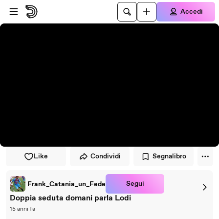
Vai al lettore
Passa al contenuto principale
Accedi
Like
Condividi
Segnalibro
Segui
Frank_Catania_un_Fede
Doppia seduta domani parla Lodi
15 anni fa