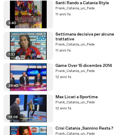
Santi Rando a Catania Style
Frank_Catania_un_Fede
11 anni fa
5:40
Settimana decisiva per alcune
trattative
Frank_Catania_un_Fede
11 anni fa
1:33
Game Over 15 dicembre 2014
Frank_Catania_un_Fede
12 anni fa
25:40
Max Licari a Sportime
Frank_Catania_un_Fede
12 anni fa
16:08
Crisi Catania ,Sannino Resta ?
Frank_Catania_un_Fede