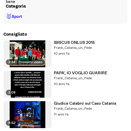
bene
Categoria
🥇
Sport
Consigliato
IBISCUS ONLUS 2015
Frank_Catania_un_Fede
10 anni fa
3:34
|
Prossimi video
PAPA', IO VOGLIO GUARIRE
Frank_Catania_un_Fede
10 anni fa
3:08
Giudice Calabro' sul Caso Catania
Frank_Catania_un_Fede
11 anni fa
9:52