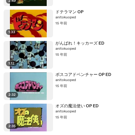
2:49
ドテラマン OP
anitokuoped
15 年前
1:33
がんばれ！キッカーズ ED
anitokuoped
15 年前
1:12
ボスコアドベンチャー OP ED
anitokuoped
15 年前
2:32
オズの魔法使い OP ED
anitokuoped
15 年前
2:35