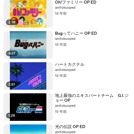
Oh!ファミリー OP ED
anitokuoped
15 年前
2:38
Bugってハニー OP ED
anitokuoped
15 年前
4:27
ハートカクテル
anitokuoped
15 年前
2:51
地上最強のエキスパートチーム G.I.ジ
ョー OP
anitokuoped
15 年前
1:28
光の伝説 OP ED
anitokuoped