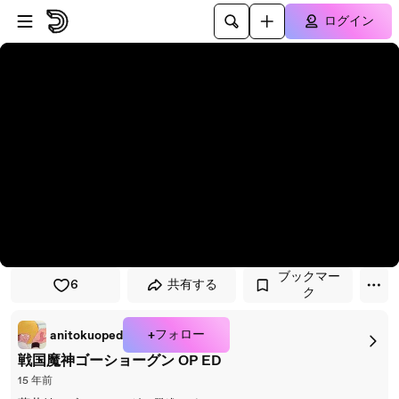
プレイヤーにスキップ
メインコンテンツにスキップ
ログイン
ブックマー
6
共有する
ク
+フォロー
anitokuoped
戦国魔神ゴーショーグン OP ED
15 年前