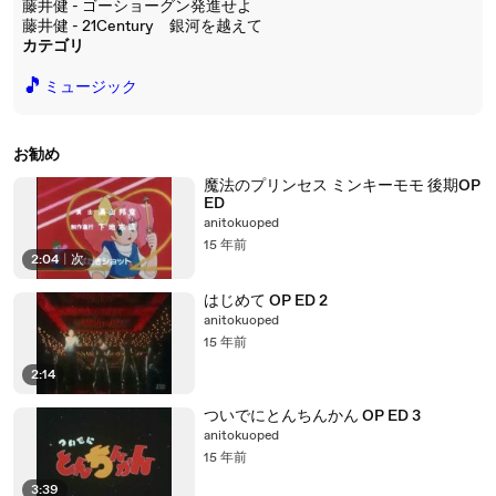
藤井健 - ゴーショーグン発進せよ
藤井健 - 21Century 銀河を越えて
カテゴリ
🎵
ミュージック
お勧め
魔法のプリンセス ミンキーモモ 後期OP
ED
anitokuoped
15 年前
2:04
|
次
はじめて OP ED 2
anitokuoped
15 年前
2:14
ついでにとんちんかん OP ED 3
anitokuoped
15 年前
3:39