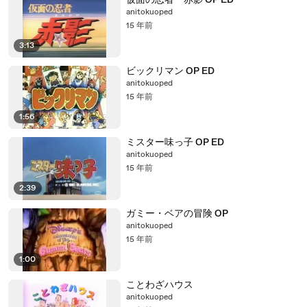
仮面の忍者 赤影 OP ED
anitokuoped
15 年前
3:13
ビックリマン OP ED
anitokuoped
15 年前
1:56
ミスター味っ子 OP ED
anitokuoped
15 年前
2:39
ガミー・ベアの冒険 OP
anitokuoped
15 年前
1:00
ことわざハウス
anitokuoped