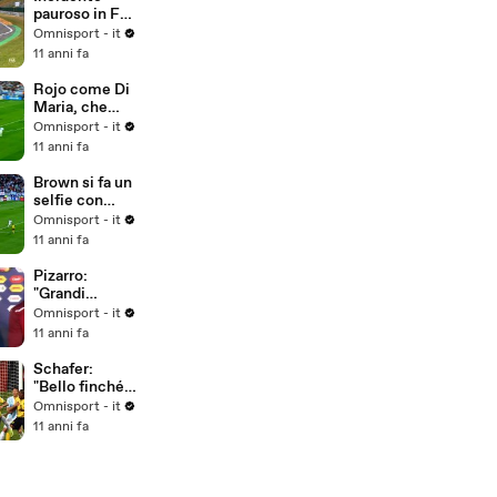
pauroso in F3,
illeso Gustavo
Omnisport - it
Menezes
11 anni fa
Rojo come Di
Maria, che
rabona!
Omnisport - it
11 anni fa
Brown si fa un
selfie con
Messi
Omnisport - it
11 anni fa
Pizarro:
"Grandi
obiettivi per il
Omnisport - it
Perù"
11 anni fa
Schafer:
"Bello finché è
durato..."
Omnisport - it
11 anni fa