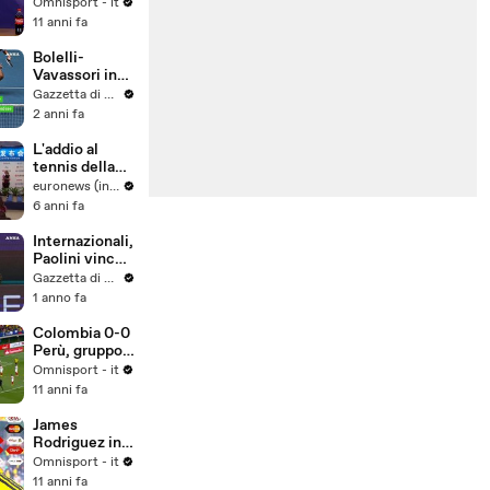
vittoria in
Omnisport - it
ogni modo"
11 anni fa
Bolelli-
Vavassori in
finale. Domani
Gazzetta di Parma
la semifinale
2 anni fa
di Sinner
L'addio al
tennis della
campionessa
euronews (in Italiano)
e icona glam
6 anni fa
Maria
Sharapova
Internazionali,
Paolini vince
anche Il
Gazzetta di Parma
doppio con
1 anno fa
Errani
Colombia 0-0
Perù, gruppo
C
Omnisport - it
11 anni fa
James
Rodriguez in
lacrime dopo
Omnisport - it
lo 0-0 con il
11 anni fa