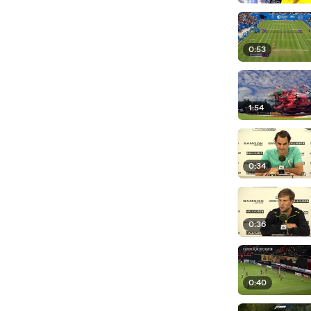
0:53
1:54
0:34
0:36
0:40