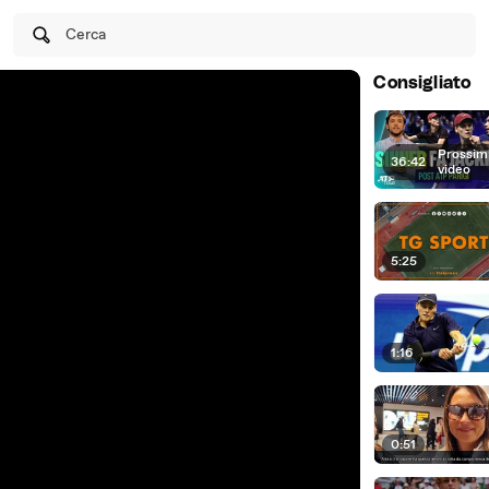
Cerca
Consigliato
Prossim
36:42
|
video
5:25
1:16
0:51