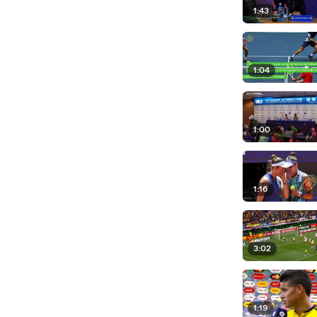
1:43
1:04
1:00
1:16
3:02
1:19