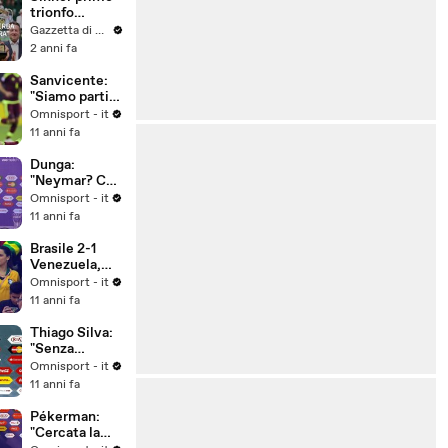
King Cup
trionfo
sull'erba:
Gazzetta di Parma
"Wimbledon,
2 anni fa
non vedo l'ora"
Sanvicente:
"Siamo partiti
male"
Omnisport - it
11 anni fa
Dunga:
"Neymar? Ce
ne faremo una
Omnisport - it
ragione"
11 anni fa
Brasile 2-1
Venezuela,
gruppo C
Omnisport - it
11 anni fa
Thiago Silva:
"Senza
Neymar
Omnisport - it
decisivo il
11 anni fa
collettivo"
Pékerman:
"Cercata la