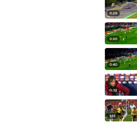
0:29
0:50
0:40
0:32
1:15