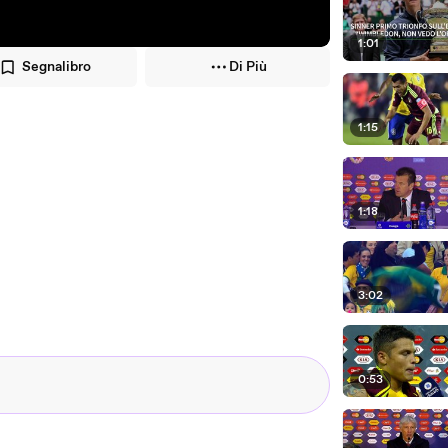
1:01
Segnalibro
Di Più
1:15
1:18
3:02
0:53