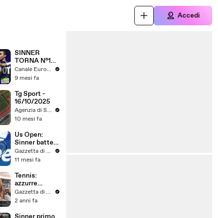
Accedi
SINNER
TORNA N°1
DEL MONDO!
i
Canale Europa Sport
Vittoria
9 mesi fa
Masters 1000
di Parigi
Tg Sport -
16/10/2025
Agenzia di Stampa ITALPRESS
10 mesi fa
Us Open:
Sinner batte
Musetti e vola
Gazzetta di Parma
in semifinale.
11 mesi fa
Eliminate
Errani-Paolini
Tennis:
azzurre
rientrate a
Gazzetta di Parma
Roma dopo il
2 anni fa
trionfo alla
Billie Jean
Sinner primo