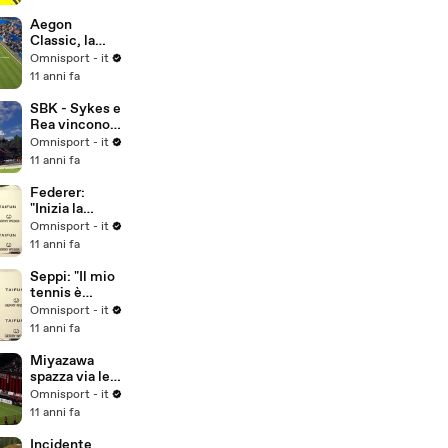
Perù
Aegon
Classic, la
Kerber trionfa
Omnisport - it
sulla Pliskova
11 anni fa
SBK - Sykes e
Rea vincono a
Misano,
Omnisport - it
Biaggi due
11 anni fa
volte sesto
Federer:
"Inizia la
preparazione
Omnisport - it
per
11 anni fa
Wimbledon..."
Seppi: "Il mio
tennis è
migliorato
Omnisport - it
negli anni"
11 anni fa
Miyazawa
spazza via le
ragnatele...
Omnisport - it
11 anni fa
Incidente