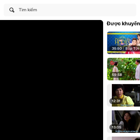
Tìm kiếm
Được khuyến
35:50
|
Sắp Tới
59:58
12:31
13:05