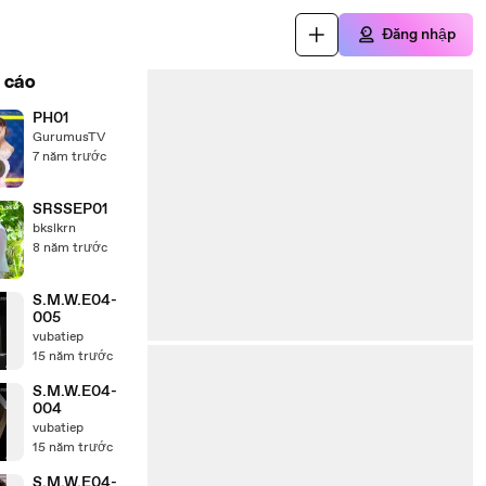
Đăng nhập
 cáo
PH01
GurumusTV
7 năm trước
SRSSEP01
bkslkrn
8 năm trước
S.M.W.E04-
005
vubatiep
15 năm trước
S.M.W.E04-
004
vubatiep
15 năm trước
S.M.W.E04-