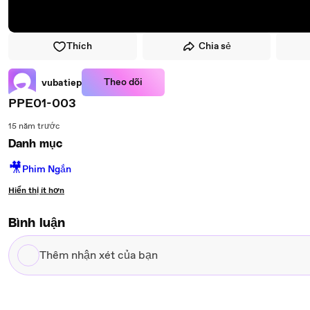
Thích
Chia sẻ
Theo dõi
vubatiep
PPE01-003
15 năm trước
Danh mục
🎥
Phim Ngắn
Hiển thị ít hơn
Bình luận
Thêm
nhận
xét
của
bạn