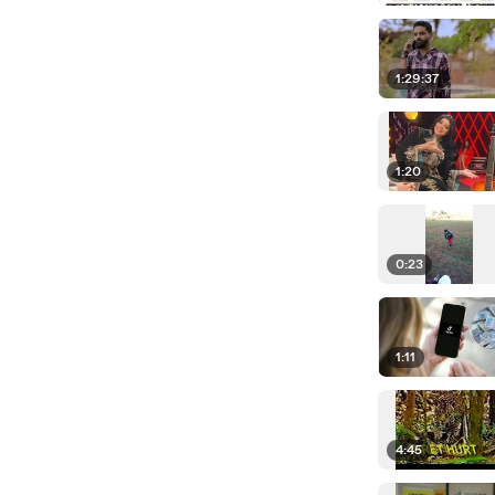
1:29:37
1:20
0:23
1:11
4:45