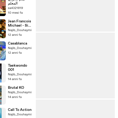
المعلم
sa4321819
10 mesi fa
Jean Francois
Michael - Si
l'amour existe
Najib_Douhaymi
encore
12 anni fa
Casablanca
Najib_Douhaymi
12 anni fa
Taekwondo
001
Najib_Douhaymi
14 anni fa
Brutal KO
Najib_Douhaymi
14 anni fa
Call To Action
Najib_Douhaymi