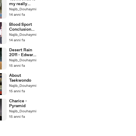
my really
world 001
Najib_Douhaymi
14 anni fa
Blood Sport
Conclusion
(2012)
Najib_Douhaymi
14 anni fa
Desert Rain
2011 - Edward
Maya
Najib_Douhaymi
15 anni fa
About
Taekwondo
Najib_Douhaymi
15 anni fa
Charice -
Pyramid
Najib_Douhaymi
15 anni fa