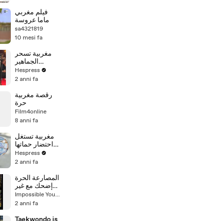
فيلم مغربي
ماما عروسة
sa4321819
10 mesi fa
مغربية تسحر
الجماهير
الإسبانية
Hespress
بالقفطان
2 anni fa
المغربي
رقصة مغربية
حرة
Film4online
8 anni fa
مغربية تستغل
احتضار حماتها
لجني المال
Hespress
2 anni fa
المصارعة الحرة
- إضحك مع غير
البشر
Impossible Youth
2 anni fa
Taekwondo is