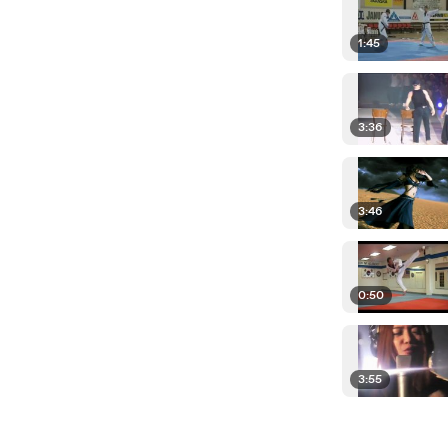
1:45
3:36
3:46
0:50
3:55