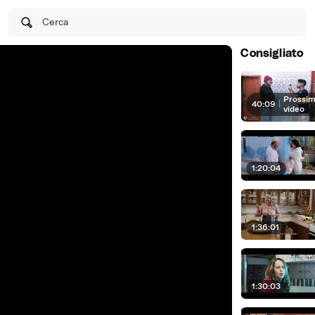
Cerca
Consigliato
Prossim
40:09
|
video
1:20:04
1:36:01
1:30:03