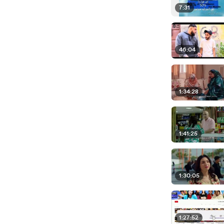
7:31
46:04
1:34:28
1:41:25
1:30:05
1:27:52