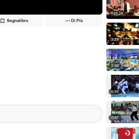
1:25:28
Segnalibro
Di Più
3:29
2:30
5:31
0:57