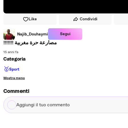
Like
Condividi
Segui
Najib_Douhaymi
!!!!!!! مصارعة حرة مغربية
15 anni fa
Categoria
🥇
Sport
Mostra meno
Commenti
Aggiungi
il
tuo
commento