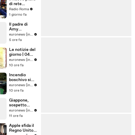
di rete
regionale per
Radio Roma
l’Endometrios
1 giorno fa
i
Il padre di
Amy
Winehouse è
euronews (in Italiano)
stato
5 ore fa
condannato a
pagare quasi
Le notizie del
un milione di
giorno | 04
sterline alle
agosto 2026 -
euronews (in Italiano)
amiche
Serale
10 ore fa
Incendio
boschivo si
estende in
euronews (in Italiano)
una riserva
10 ore fa
naturale nel
sud dei Paesi
Giappone,
Bassi
sospetto
colpo di
euronews (in Italiano)
calore uccide
11 ore fa
tre leoni nello
zoo Tama di
Apple sfida il
Tokyo
Regno Unito