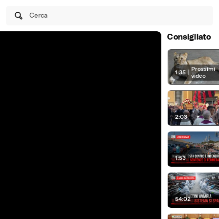
Cerca
Consigliato
Prossimi
1:35
|
video
2:03
1:53
54:02