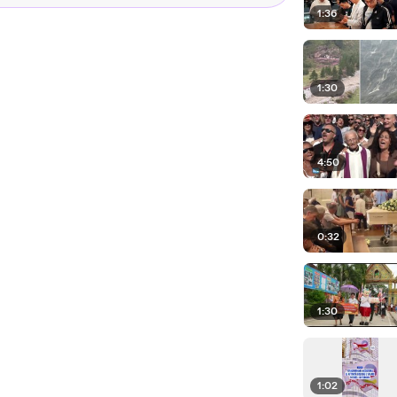
1:36
1:30
4:50
0:32
1:30
1:02