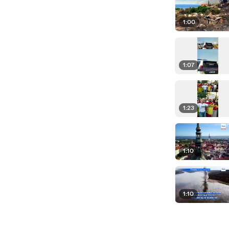
1:00
1:07
1:23
1:10
1:10