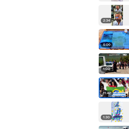
2:34
5:00
1:00
11:42
1:30