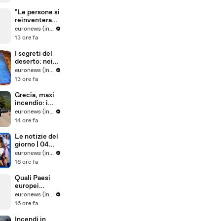
solari di Shell
in Europa
"Le persone si
reinventerann
o": il sarto
euronews (in Italiano)
portoghese
13 ore fa
mantiene viva
tradizione
I segreti del
degli abiti su
deserto: nei
misura
paesaggi
euronews (in Italiano)
antichi e nelle
13 ore fa
tradizioni vive
dell'Uzbekista
Grecia, maxi
n
incendio: i
vigili del
euronews (in Italiano)
fuoco
14 ore fa
combattono
le fiamme
Le notizie del
spinte dal
giorno | 04
vento
agosto 2026 -
euronews (in Italiano)
Pomeridiane
16 ore fa
Quali Paesi
europei
sostengono
euronews (in Italiano)
maggiorment
16 ore fa
e l'adesione
dell'Ucraina
Incendi in