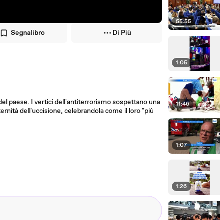
55:55
Segnalibro
Di Più
1:05
del paese. I vertici dell'antiterrorismo sospettano una
11:46
ternità dell'uccisione, celebrandola come il loro "più
1:07
1:26