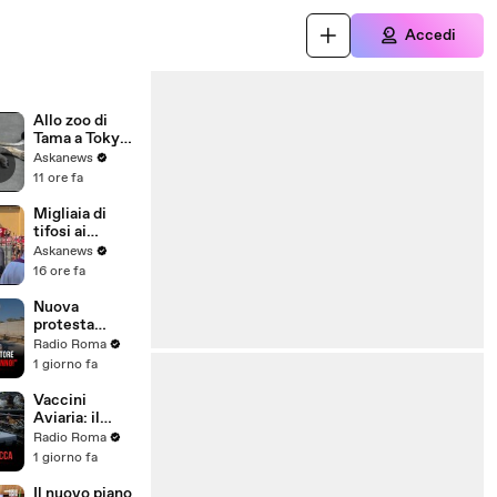
Accedi
Allo zoo di
Tama a Tokyo
morte tre
Askanews
leonesse,
11 ore fa
forse per
colpo di
Migliaia di
calore
tifosi ai
funerali di
Askanews
Baresi: "Ciao
16 ore fa
Capitano"
Nuova
protesta
contro
Radio Roma
l'inceneritore
1 giorno fa
di Santa
Palomba: "Né
Vaccini
poteri né
Aviaria: il
sentenze ci
mondo
Radio Roma
fermeranno!"
antisistema si
1 giorno fa
spacca
Il nuovo piano