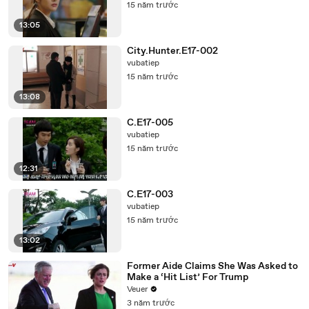
15 năm trước
13:05
City.Hunter.E17-002
vubatiep
15 năm trước
13:08
C.E17-005
vubatiep
15 năm trước
12:31
C.E17-003
vubatiep
15 năm trước
13:02
Former Aide Claims She Was Asked to
Make a ‘Hit List’ For Trump
Veuer
3 năm trước