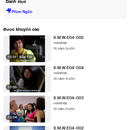
Danh mục
🎥
Phim Ngắn
Được khuyến cáo
S.M.W.E04-005
vubatiep
15 năm trước
12:31
|
Sắp Tới
S.M.W.E04-004
vubatiep
15 năm trước
13:05
S.M.W.E04-003
vubatiep
15 năm trước
13:04
S.M.W.E04-002