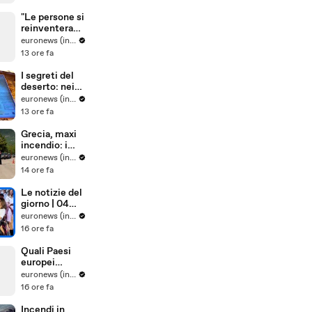
solari di Shell
in Europa
"Le persone si
reinventerann
o": il sarto
euronews (in Italiano)
portoghese
13 ore fa
mantiene viva
tradizione
I segreti del
degli abiti su
deserto: nei
misura
paesaggi
euronews (in Italiano)
antichi e nelle
13 ore fa
tradizioni vive
dell'Uzbekista
Grecia, maxi
n
incendio: i
vigili del
euronews (in Italiano)
fuoco
14 ore fa
combattono
le fiamme
Le notizie del
spinte dal
giorno | 04
vento
agosto 2026 -
euronews (in Italiano)
Pomeridiane
16 ore fa
Quali Paesi
europei
sostengono
euronews (in Italiano)
maggiorment
16 ore fa
e l'adesione
dell'Ucraina
Incendi in