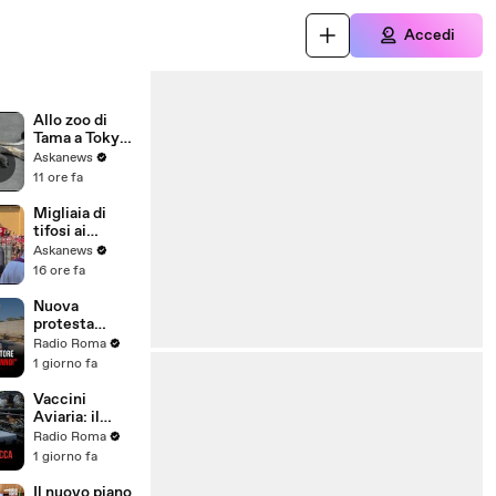
Accedi
Allo zoo di
Tama a Tokyo
morte tre
Askanews
leonesse,
11 ore fa
forse per
colpo di
Migliaia di
calore
tifosi ai
funerali di
Askanews
Baresi: "Ciao
16 ore fa
Capitano"
Nuova
protesta
contro
Radio Roma
l'inceneritore
1 giorno fa
di Santa
Palomba: "Né
Vaccini
poteri né
Aviaria: il
sentenze ci
mondo
Radio Roma
fermeranno!"
antisistema si
1 giorno fa
spacca
Il nuovo piano