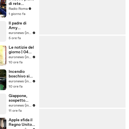
di rete
regionale per
Radio Roma
l’Endometrios
1 giorno fa
i
Il padre di
Amy
Winehouse è
euronews (in Italiano)
stato
5 ore fa
condannato a
pagare quasi
Le notizie del
un milione di
giorno | 04
sterline alle
agosto 2026 -
euronews (in Italiano)
amiche
Serale
10 ore fa
Incendio
boschivo si
estende in
euronews (in Italiano)
una riserva
10 ore fa
naturale nel
sud dei Paesi
Giappone,
Bassi
sospetto
colpo di
euronews (in Italiano)
calore uccide
11 ore fa
tre leoni nello
zoo Tama di
Apple sfida il
Tokyo
Regno Unito