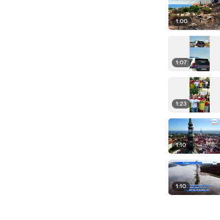
1:00
1:07
1:23
1:10
1:10