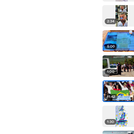
2:34
5:00
1:00
11:42
1:30