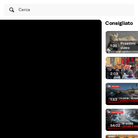
Cerca
Consigliato
Prossimi
1:35
|
video
2:03
1:53
54:02