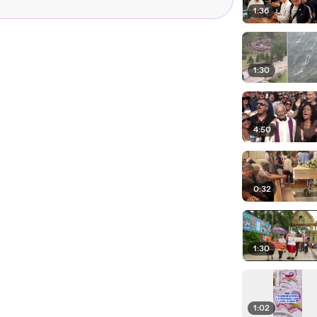
1:36
1:30
4:50
0:32
1:30
1:02