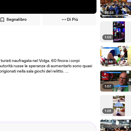
55:55
Segnalibro
Di Più
1:05
uristi naufragata nel Volga. 60 finora i corpi
11:46
 autorità russe le speranze di aumentarlo sono quasi
onati nella sala giochi del relitto. ...
1:07
1:26