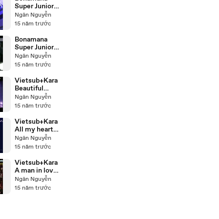
Super Junior
Live special
Ngân Nguyễn
15 năm trước
Bonamana
Super Junior
Live
Ngân Nguyễn
15 năm trước
Vietsub+Kara
Beautiful
Dong Hae
Ngân Nguyễn
Live
15 năm trước
Vietsub+Kara
All my heart
Super Junior
Ngân Nguyễn
Live
15 năm trước
Vietsub+Kara
A man in love
Super Junior
Ngân Nguyễn
Live
15 năm trước