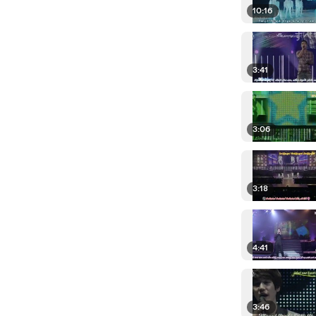
10:16
3:41
3:06
3:18
4:41
3:46