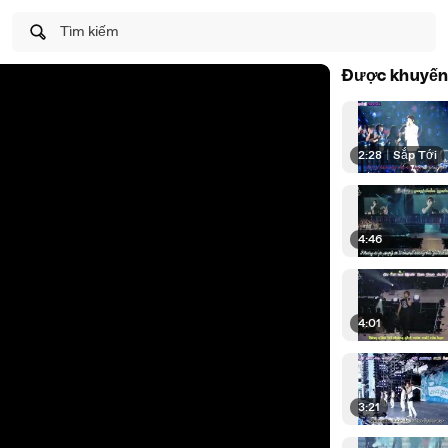
Tìm kiếm
Được khuyến
2:28
|
Sắp Tới
4:46
4:01
3:21