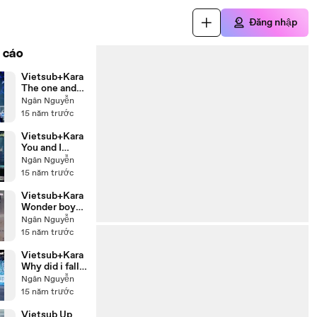
Đăng nhập
 cáo
Vietsub+Kara
The one and
only flower in
Ngân Nguyễn
the world Hee
15 năm trước
Chul & Dong
Hae Live
Vietsub+Kara
You and I
Super Junior
Ngân Nguyễn
Live
15 năm trước
Vietsub+Kara
Wonder boy
Super Junior
Ngân Nguyễn
Live
15 năm trước
Vietsub+Kara
Why did i fall
in love with
Ngân Nguyễn
you DBSK
15 năm trước
Live
Vietsub Up