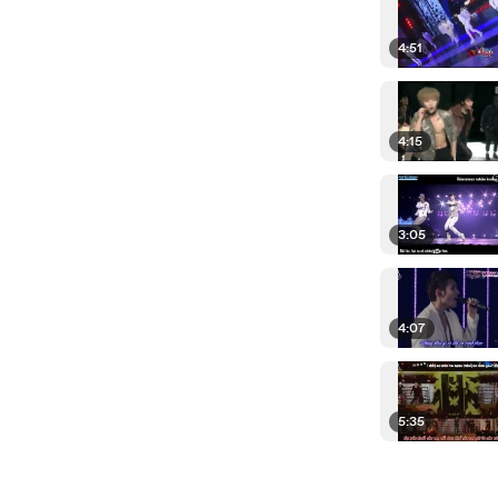
4:51
4:15
3:05
4:07
5:35