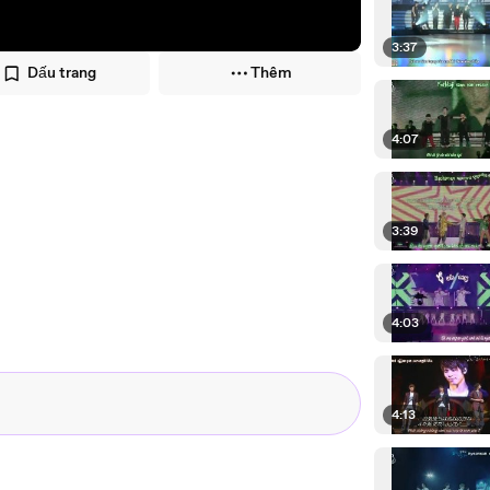
3:37
Dấu trang
Thêm
4:07
3:39
4:03
4:13