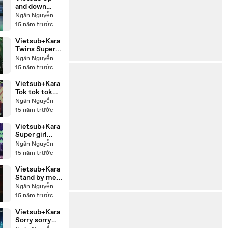
and down
Shinee Live
Ngân Nguyễn
15 năm trước
Vietsub+Kara
Twins Super
Junior Live
Ngân Nguyễn
15 năm trước
Vietsub+Kara
Tok tok tok
Super Junior
Ngân Nguyễn
Live
15 năm trước
Vietsub+Kara
Super girl
Super Junior
Ngân Nguyễn
Live
15 năm trước
Vietsub+Kara
Stand by me
Shinee Live
Ngân Nguyễn
15 năm trước
Vietsub+Kara
Sorry sorry