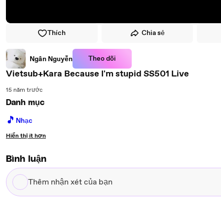
Thích
Chia sẻ
Theo dõi
Ngân Nguyễn
Vietsub+Kara Because I'm stupid SS501 Live
15 năm trước
Danh mục
🎵
Nhạc
Hiển thị ít hơn
Bình luận
Thêm
nhận
xét
của
bạn