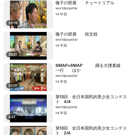
徹子の部屋 チュートリアル
worldpopstar
14 年前
25:19
徹子の部屋 桂文枝
worldpopstar
14 年前
25:21
SMAP×SMAP 踊る大捜査線
一行 ほか
worldpopstar
14 年前
57:17
第13回 全日本国民的美少女コンテス
ト 4/4
worldpopstar
14 年前
4:57
第13回 全日本国民的美少女コンテス
ト 2/4