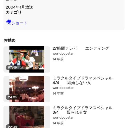
15 年前
2004年1月放送
カテゴリ
🎥
ショート
お勧め
27時間テレビ エンディング
worldpopstar
14 年前
57:49
|
次
ミラクルタイプドラマスペシャル
4/4 結婚しない女
worldpopstar
14 年前
24:05
ミラクルタイプドラマスペシャル
3/4 殴られる女
worldpopstar
14 年前
22:34