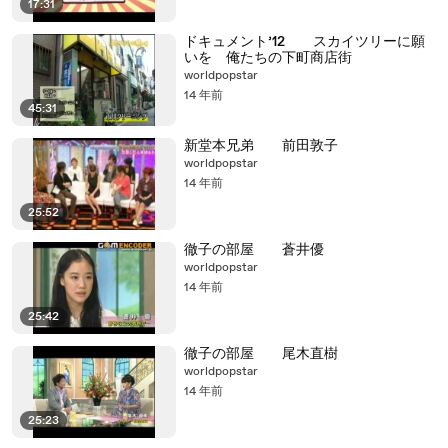
17:31
ドキュメント’12 スカイツリーに願
いを 俺たちの下町商店街
worldpopstar
14 年前
45:31
新堂本兄弟 前田敦子
worldpopstar
14 年前
25:52
徹子の部屋 蒼井優
worldpopstar
14 年前
25:42
徹子の部屋 尾木直樹
worldpopstar
14 年前
25:23