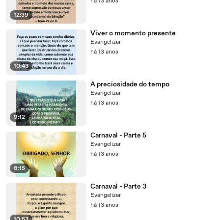
há 13 anos
12:39
Viver o momento presente
Evangelizar
há 13 anos
10:43
A preciosidade do tempo
Evangelizar
há 13 anos
9:12
Carnaval - Parte 5
Evangelizar
há 13 anos
6:15
Carnaval - Parte 3
Evangelizar
há 13 anos
10:53