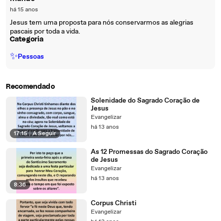
há 15 anos
Jesus tem uma proposta para nós conservarmos as alegrias
pascais por toda a vida.
Categoria
✨
Pessoas
Recomendado
Solenidade do Sagrado Coração de
Jesus
Evangelizar
há 13 anos
17:15
|
A Seguir
As 12 Promessas do Sagrado Coração
de Jesus
Evangelizar
há 13 anos
8:36
Corpus Christi
Evangelizar