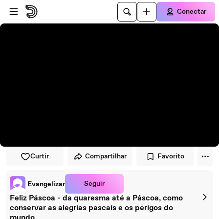
Pular para o player
Ir para o conteúdo principal
Conectar
Curtir
Compartilhar
Favorito
Seguir
Evangelizar
Feliz Páscoa - da quaresma até a Páscoa, como
conservar as alegrias pascais e os perigos do
mundo