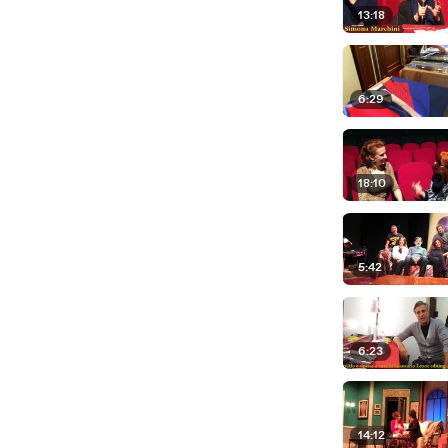
13:18
6:29
18:10
5:42
6:23
14:12