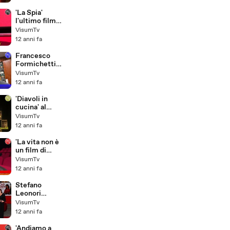
Manzoni di
Roma
'La Spia'
l'ultimo film
con Philip
VisumTv
Seymour
12 anni fa
Hoffman al
Festival del
Francesco
Film di Roma
Formichetti
2014
tra i
VisumTv
protagonisti
12 anni fa
di 'Torneranno
i prati' di
'Diavoli in
Ermanno Olmi
cucina' al
Teatro Dei
VisumTv
Satiri per la
12 anni fa
regia di
Massimo
'La vita non è
Natale
un film di
Doris Day' al
VisumTv
Teatro
12 anni fa
dell'Angelo di
Roma
Stefano
Leonori
amministrator
VisumTv
e della
12 anni fa
Leonori S.p.A.
e la MAZDA
'Andiamo a