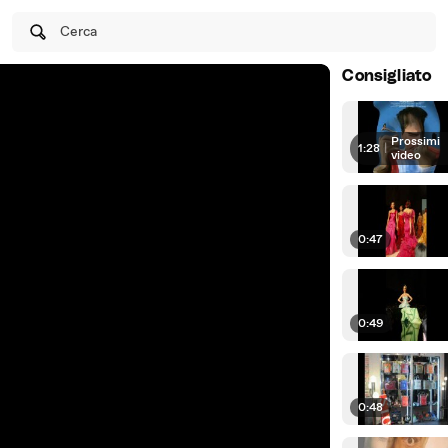
Cerca
Consigliato
Prossimi
1:28
|
video
0:47
0:49
0:48