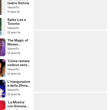
teatro Sistina
VisumTv
11 anni fa
Spike Lee a
Toronto
VisumTv
12 anni fa
The Magic of
Moses
Pendleton and
VisumTv
The MOMIX in
12 anni fa
Alchemy at
Teatro
'Come restare
Olimpico[1]
vedove senza
intaccare la
VisumTv
fedina penale'
12 anni fa
al Teatro
Due[2]
L'inaugurazion
e della 29ma
edizione del
VisumTv
Mar Del Plata
12 anni fa
Film Festival
'La Mostra'
con Simona