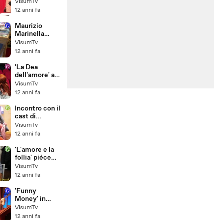
Marchini per
VisumTv
la regia di Gigi
12 anni fa
Proietti al
Teatro Sistina
Maurizio
Marinella
all'Hotel
VisumTv
Aldrovandi
12 anni fa
'La Dea
dell'amore' al
Teatro
VisumTv
dell'Angelo
12 anni fa
con Antonello
Avallone e
Incontro con il
Giulia Di
cast di
Quilio
'Precari' al
VisumTv
Teatro Tirso
12 anni fa
De Molina
'L'amore e la
follia' piéce
scritta e
VisumTv
interpretata
12 anni fa
da Max
Tortora al
'Funny
Teatro Sistina
Money' in
scena al
VisumTv
Teatro
12 anni fa