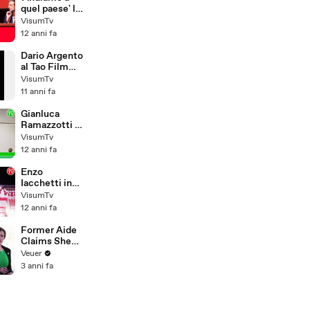
testimonial
quel paese' la
del Festival
conferenza
VisumTv
del Film di
stampa al
12 anni fa
Roma
Festival di
Roma 2014
Dario Argento
al Tao Film
Fest
VisumTv
11 anni fa
Gianluca
Ramazzotti al
Teatro Dei
VisumTv
Satiri con
12 anni fa
'Che co'sex' -
La risposta
Enzo
dell'uomo ai
Iacchetti in
monologhi
'La Cage aux
VisumTv
dell
Folles - Il
12 anni fa
Vizietto' al
Teatro Sistina
Former Aide
di Roma
Claims She
Was Asked to
Veuer
Make a ‘Hit
3 anni fa
List’ For
Trump