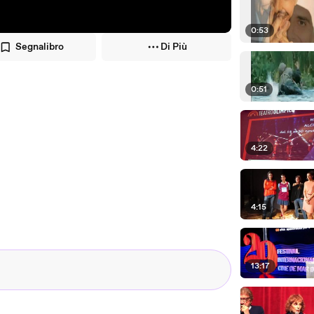
0:53
Segnalibro
Di Più
0:51
4:22
4:15
13:17