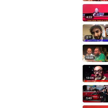
4:22
2:11
13:01
13:04
1:43