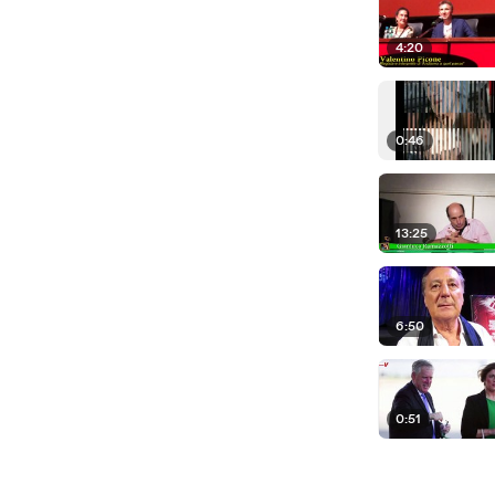
4:20
0:46
13:25
6:50
0:51