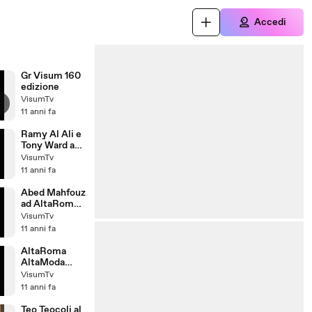
Accedi
Gr Visum 160
edizione
VisumTv
11 anni fa
Ramy Al Ali e
Tony Ward ad
AltaRoma
VisumTv
AltaModa
11 anni fa
2010
Abed Mahfouz
ad AltaRoma
AltaModa
VisumTv
2010
11 anni fa
AltaRoma
AltaModa
2010
VisumTv
11 anni fa
Teo Teocoli al