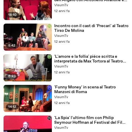
dell'Angelo con Antonello Avallone e
Giulia Di Quilio
VisumTv
12 anni fa
18:10
Incontro con il cast di 'Precari' al Teatro
Tirso De Molina
VisumTv
12 anni fa
5:42
'L'amore e la follia' piéce scritta e
interpretata da Max Tortora al Teatro
Sistina
VisumTv
12 anni fa
6:23
'Funny Money' in scena al Teatro
Manzoni di Roma
VisumTv
12 anni fa
14:12
'La Spia' l'ultimo film con Philip
Seymour Hoffman al Festival del Film
di Roma 2014
VisumTv