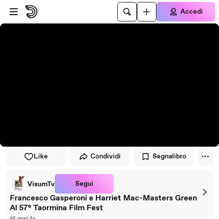
Vai al lettore
Passa al contenuto principale
Accedi
Like
Condividi
Segnalibro
Segui
VisumTv
Francesco Gasperoni e Harriet Mac-Masters Green
Al 57° Taormina Film Fest