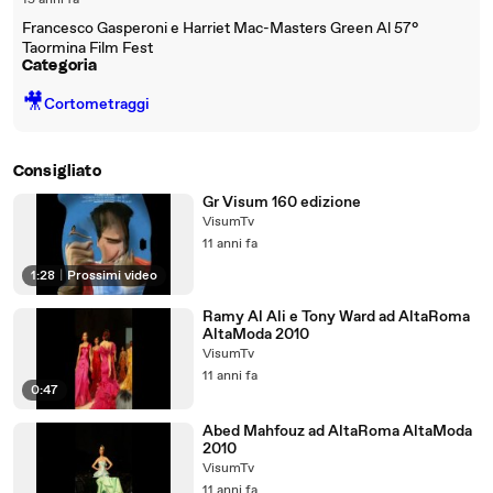
15 anni fa
Francesco Gasperoni e Harriet Mac-Masters Green Al 57°
Taormina Film Fest
Categoria
🎥
Cortometraggi
Consigliato
Gr Visum 160 edizione
VisumTv
11 anni fa
1:28
|
Prossimi video
Ramy Al Ali e Tony Ward ad AltaRoma
AltaModa 2010
VisumTv
11 anni fa
0:47
Abed Mahfouz ad AltaRoma AltaModa
2010
VisumTv
11 anni fa