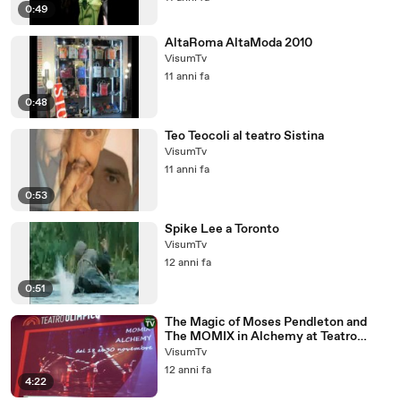
0:49
AltaRoma AltaModa 2010
VisumTv
11 anni fa
0:48
Teo Teocoli al teatro Sistina
VisumTv
11 anni fa
0:53
Spike Lee a Toronto
VisumTv
12 anni fa
0:51
The Magic of Moses Pendleton and
The MOMIX in Alchemy at Teatro
Olimpico[1]
VisumTv
12 anni fa
4:22