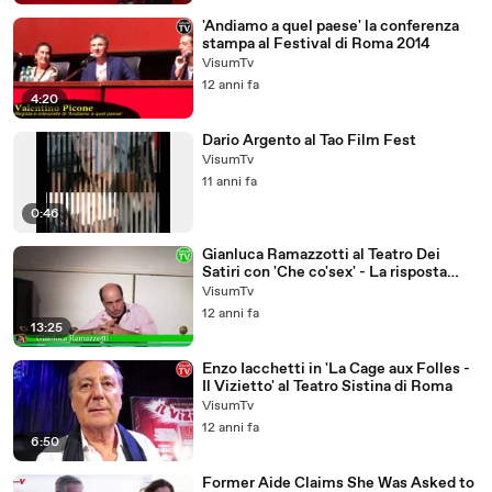
'Andiamo a quel paese' la conferenza
stampa al Festival di Roma 2014
VisumTv
12 anni fa
4:20
Dario Argento al Tao Film Fest
VisumTv
11 anni fa
0:46
Gianluca Ramazzotti al Teatro Dei
Satiri con 'Che co'sex' - La risposta
dell'uomo ai monologhi dell
VisumTv
12 anni fa
13:25
Enzo Iacchetti in 'La Cage aux Folles -
Il Vizietto' al Teatro Sistina di Roma
VisumTv
12 anni fa
6:50
Former Aide Claims She Was Asked to