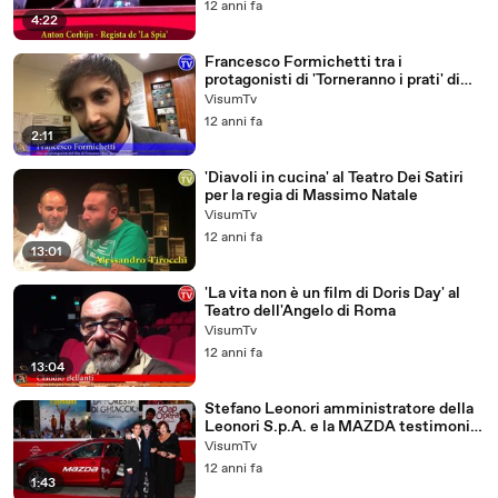
12 anni fa
4:22
Francesco Formichetti tra i
protagonisti di 'Torneranno i prati' di
Ermanno Olmi
VisumTv
12 anni fa
2:11
'Diavoli in cucina' al Teatro Dei Satiri
per la regia di Massimo Natale
VisumTv
12 anni fa
13:01
'La vita non è un film di Doris Day' al
Teatro dell'Angelo di Roma
VisumTv
12 anni fa
13:04
Stefano Leonori amministratore della
Leonori S.p.A. e la MAZDA testimonial
del Festival del Film di Roma
VisumTv
12 anni fa
1:43