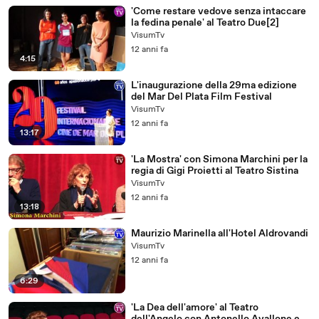
'Come restare vedove senza intaccare
la fedina penale' al Teatro Due[2]
VisumTv
12 anni fa
4:15
L'inaugurazione della 29ma edizione
del Mar Del Plata Film Festival
VisumTv
12 anni fa
13:17
'La Mostra' con Simona Marchini per la
regia di Gigi Proietti al Teatro Sistina
VisumTv
12 anni fa
13:18
Maurizio Marinella all'Hotel Aldrovandi
VisumTv
12 anni fa
6:29
'La Dea dell'amore' al Teatro