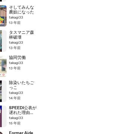
そしてみんな
農奴になった
takagi33
13 年前
タスマニア森
林破壊
takagi33
13 年前
協同労働
takagi33
13 年前
除染いたちご
っこ
takagi33
14 年前
SPEEDI公表が
遅れた理由
枝野幸男氏
takagi33
15 年前
Former Aide