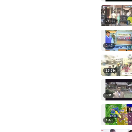
27:33
2:42
25:59
5:11
7:43