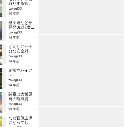
取りする官僚
たち
takagi33
14 年前
経団連などが
原発0は現実的
でないと言っ
takagi33
ているのは無
14 年前
責任。
どんなに不十
分な安全対策
でも再稼働あ
takagi33
るのみ
14 年前
正常性バイア
ス
takagi33
14 年前
関電は大飯原
発の断層資料
紛失
takagi33
14 年前
なぜ官僚主導
になってしま