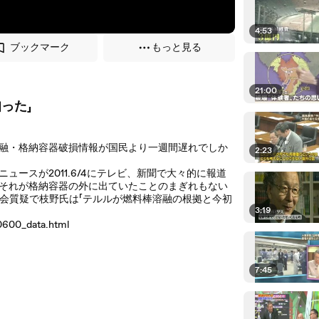
4:53
ブックマーク
もっと見る
21:00
った」
融・格納容器破損情報が国民より一週間遅れでしか
2:23
ースが2011.6/4にテレビ、新聞で大々的に報道
それが格納容器の外に出ていたことのまぎれもない
国会質疑で枝野氏は「テルルが燃料棒溶融の根拠と今初
3:19
0600_data.html
7:45