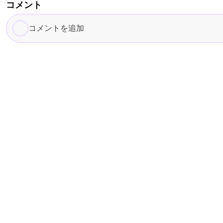
コメント
コ
メ
ン
ト
を
追
加