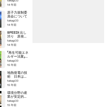
うのか?
takagi33
14 年前
原子力規制委
員会について
takagi33
14 年前
SPEEDI 出し
渋り 原発事
故の教訓はど
takagi33
こに
14 年前
「再生可能エネ
ルギー法案」
の"真実"
takagi33
15 年前
地熱発電の技
術 日本は最
先端
takagi33
15 年前
環境分野の産
業が安定的な
雇用 デンマ
takagi33
ーク
15 年前