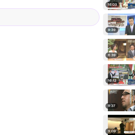
15:03
9:39
6:39
16:12
9:37
9:09