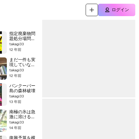
ログイン
指定廃棄物問
題処分場問
題 容積を
takagi33
1/1400にして
12 年前
福島第一原発
敷地内に処分
まだ一件も実
できる技術の
現していない
紹介等
(放射性廃棄物
takagi33
の)国際処分場
12 年前
に期待して、
次々と原発が
バンクーバー
造られようと
島の森林破壊
している。
takagi33
13 年前
南極の氷は急
激に溶ける可
能性がある
takagi33
60%が溶けや
14 年前
すい状態にあ
る
復興予算を横