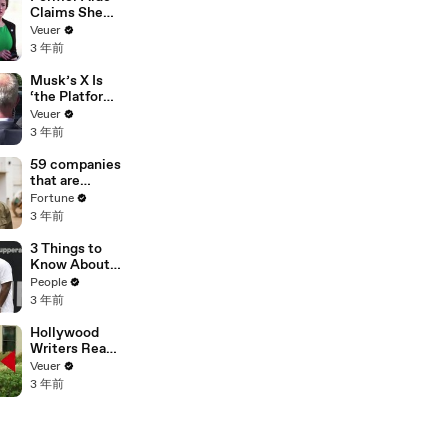
Claims She
Was Asked to
Veuer
Make a ‘Hit
3 年前
List’ For
Trump
Musk’s X Is
‘the Platform
With the
Veuer
Largest Ratio
3 年前
of
Misinformatio
59 companies
n or
that are
Disinformatio
changing the
Fortune
n’ Amongst
world: From
3 年前
All Social
Tesla to
Media
Chobani
3 Things to
Platforms
Know About
Coco Gauff's
People
Parents
3 年前
Hollywood
Writers Reach
‘Tentative
Veuer
Agreement’
3 年前
With Studios
After 146 Day
Strike