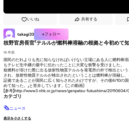
いいね
共有する
+フォロー
takagi33
枝野官房長官「テルルが燃料棒溶融の根拠と今初めて知
15 年前
国民のだれよりも先に知らなければいけない立場にある人に燃料棒溶
もテレビ生中継の最中に伝わったことに大変な衝撃を受けました。
核燃料が溶けた際に出る放射性物質テルルを発電所の外で検出というニュ
され、放射性物質テルルが検出されたということは燃料棒が溶融し、
証拠であることが国民に広く知らされたわけですが、その後6/10の
めて知った。」と答弁しています。(この動画)
【参考】http://www3.nhk.or.jp/news/genpatsu-fukushima/20110604/
カテゴリ
🗞
ニュース
表示を小さくする