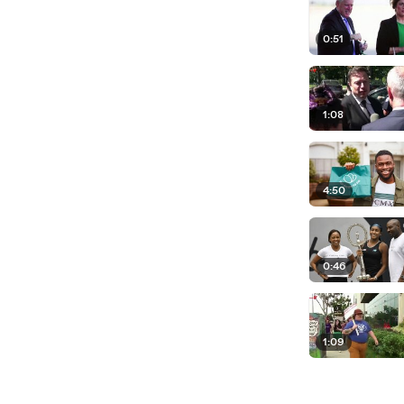
0:51
1:08
4:50
0:46
1:09