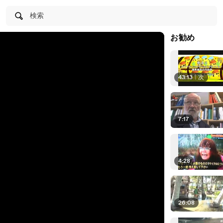
検索
お勧め
43:13
|
次
7:17
4:28
26:08