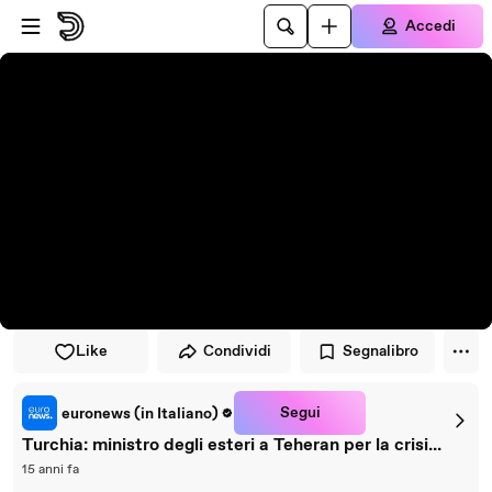
Vai al lettore
Passa al contenuto principale
Accedi
Like
Condividi
Segnalibro
Segui
euronews (in Italiano)
Turchia: ministro degli esteri a Teheran per la crisi...
15 anni fa