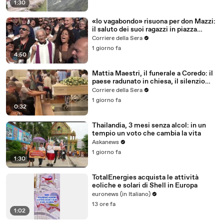
1:30
«Io vagabondo» risuona per don Mazzi:
il saluto dei suoi ragazzi in piazza
Sant'Ambrogio
Corriere della Sera
1 giorno fa
4:50
Mattia Maestri, il funerale a Coredo: il
paese radunato in chiesa, il silenzio
della famiglia, gli abbracci
Corriere della Sera
1 giorno fa
0:32
Thailandia, 3 mesi senza alcol: in un
tempio un voto che cambia la vita
Askanews
1 giorno fa
1:30
TotalEnergies acquista le attività
eoliche e solari di Shell in Europa
euronews (in Italiano)
13 ore fa
1:02