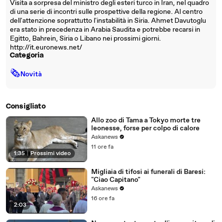
Visita a sorpresa del ministro degli esteri turco in Iran, nel quadro
di una serie di incontri sulle prospettive della regione. Al centro
dell'attenzione soprattutto l'instabilità in Siria. Ahmet Davutoglu
era stato in precedenza in Arabia Saudita e potrebbe recarsi in
Egitto, Bahrein, Siria o Libano nei prossimi giorni.
http://it.euronews.net/
Categoria
🗞
Novità
Consigliato
Allo zoo di Tama a Tokyo morte tre
leonesse, forse per colpo di calore
Askanews
11 ore fa
1:35
|
Prossimi video
Migliaia di tifosi ai funerali di Baresi:
"Ciao Capitano"
Askanews
16 ore fa
2:03