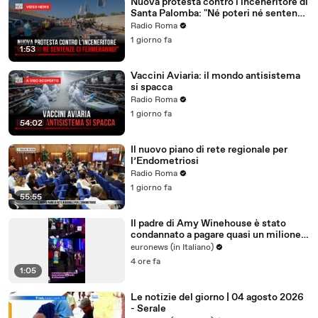
Nuova protesta contro l'inceneritore di
Santa Palomba: "Né poteri né sentenze
ci fermeranno!"
Radio Roma
1 giorno fa
1:53
Vaccini Aviaria: il mondo antisistema
si spacca
Radio Roma
1 giorno fa
54:02
Il nuovo piano di rete regionale per
l’Endometriosi
Radio Roma
1 giorno fa
55:55
Il padre di Amy Winehouse è stato
condannato a pagare quasi un milione
di sterline alle amiche
euronews (in Italiano)
4 ore fa
1:05
Le notizie del giorno | 04 agosto 2026
- Serale