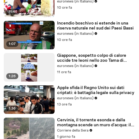
euronews (in Italiano)
10 ore fa
11:46
Incendio boschivo si estende in una
riserva naturale nel sud dei Paesi Bassi
euronews (in Italiano)
10 ore fa
1:07
Giappone, sospetto colpo di calore
uccide tre leoni nello zoo Tama di
Tokyo
euronews (in Italiano)
11 ore fa
1:26
Apple sfida il Regno Unito sui dati
criptati: è battaglia legale sulla privacy
euronews (in Italiano)
13 ore fa
1:36
Cervinia, il torrente esonda e dalla
montagna scende un muro d'acqua: il
video del nubifragio
Corriere della Sera
1 giorno fa