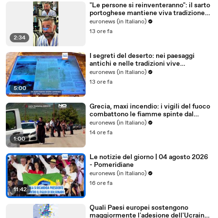
"Le persone si reinventeranno": il sarto
portoghese mantiene viva tradizione
degli abiti su misura
euronews (in Italiano)
13 ore fa
2:34
I segreti del deserto: nei paesaggi
antichi e nelle tradizioni vive
dell'Uzbekistan
euronews (in Italiano)
13 ore fa
5:00
Grecia, maxi incendio: i vigili del fuoco
combattono le fiamme spinte dal
vento
euronews (in Italiano)
14 ore fa
1:00
Le notizie del giorno | 04 agosto 2026
- Pomeridiane
euronews (in Italiano)
16 ore fa
11:42
Quali Paesi europei sostengono
maggiormente l'adesione dell'Ucraina