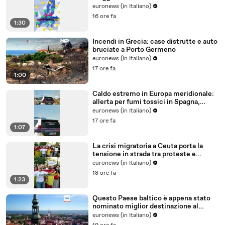
all'Ue?
euronews (in Italiano)
16 ore fa
1:30
Incendi in Grecia: case distrutte e auto
bruciate a Porto Germeno
euronews (in Italiano)
17 ore fa
1:00
Caldo estremo in Europa meridionale:
allerta per fumi tossici in Spagna,
Francia ferma reattori
euronews (in Italiano)
17 ore fa
1:07
La crisi migratoria a Ceuta porta la
tensione in strada tra proteste e
critiche al governo
euronews (in Italiano)
18 ore fa
1:23
Questo Paese baltico è appena stato
nominato miglior destinazione al
mondo per trasferirsi nel 2026
euronews (in Italiano)