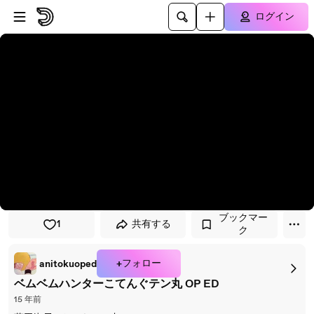
プレイヤーにスキップ
メインコンテンツにスキップ
ログイン
ブックマー
1
共有する
ク
+フォロー
anitokuoped
ベムベムハンターこてんぐテン丸 OP ED
15 年前