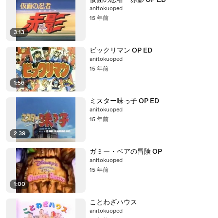
仮面の忍者 赤影 OP ED
anitokuoped
15 年前
3:13
ビックリマン OP ED
anitokuoped
15 年前
1:56
ミスター味っ子 OP ED
anitokuoped
15 年前
2:39
ガミー・ベアの冒険 OP
anitokuoped
15 年前
1:00
ことわざハウス
anitokuoped