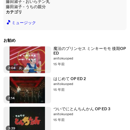
藤田淑子 - おいらテン丸
藤田淑子 - うちの親分
カテゴリ
🎵
ミュージック
お勧め
魔法のプリンセス ミンキーモモ 後期OP
ED
anitokuoped
15 年前
2:04
|
次
はじめて OP ED 2
anitokuoped
15 年前
2:14
ついでにとんちんかん OP ED 3
anitokuoped
15 年前
3:39