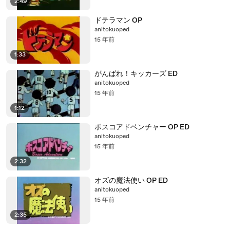
2:49
ドテラマン OP
anitokuoped
15 年前
1:33
がんばれ！キッカーズ ED
anitokuoped
15 年前
1:12
ボスコアドベンチャー OP ED
anitokuoped
15 年前
2:32
オズの魔法使い OP ED
anitokuoped
15 年前
2:35