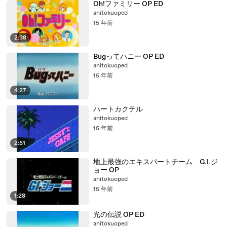
Oh!ファミリー OP ED
anitokuoped
15 年前
2:38
Bugってハニー OP ED
anitokuoped
15 年前
4:27
ハートカクテル
anitokuoped
15 年前
2:51
地上最強のエキスパートチーム G.I.ジ
ョー OP
anitokuoped
15 年前
1:28
光の伝説 OP ED
anitokuoped