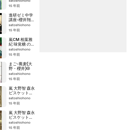
グライト
satoshiohono
15 年前
進研ゼミ中学
講座-櫻井翔
ＣＭまとめて
satoshiohono
＋メイキング
15 年前
嵐CM 相葉雅
紀 味覚糖 のど
飴戦士アイバ
satoshiohono
チャン登場篇
15 年前
まご-蕎麦(大
野・櫻井)②
satoshiohono
15 年前
嵐 大野智 森永
ビスケット
CM 「マリー」
satoshiohono
30秒
15 年前
嵐 大野智 森永
ビスケット
CM 「マリー」15
satoshiohono
秒
15 年前