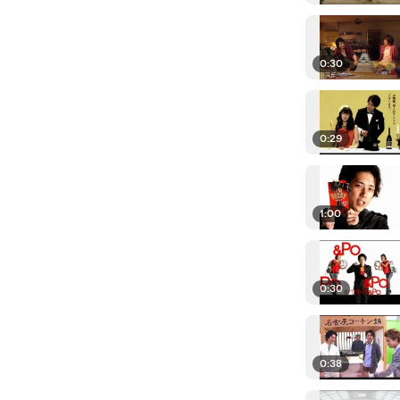
0:30
0:29
1:00
0:30
0:38