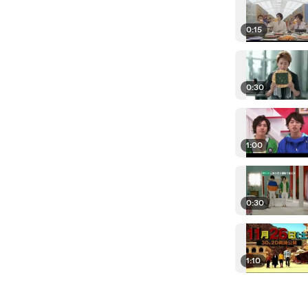
0:15
0:30
1:00
0:30
1:10