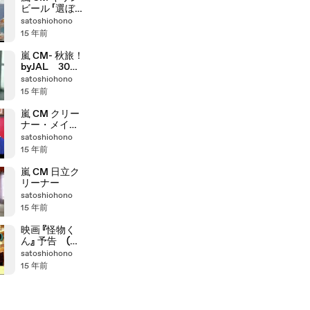
ビール 「選ぼう
ニッポンのう
satoshiohono
まい！キャン
15 年前
ペーン篇」
嵐 CM- 秋旅！
byJAL 30秒
Ver
satoshiohono
15 年前
嵐 CM クリー
ナー・メイキ
ング
satoshiohono
15 年前
嵐 CM 日立ク
リーナー
satoshiohono
15 年前
映画 『怪物く
ん』 予告 (嵐-
大野智主演)
satoshiohono
15 年前