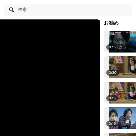
検索
お勧め
0:15
|
次
0:30
0:15
0:16