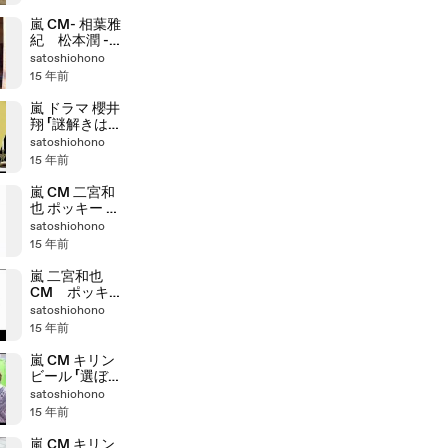
嵐 CM- 相葉雅
紀 松本潤 -日
立「真空チルドi
satoshiohono
新鮮すぎるア
15 年前
ジ」篇
嵐 ドラマ 櫻井
翔 「謎解きはデ
ィナーのあと
satoshiohono
で」 予告
15 年前
嵐 CM 二宮和
也 ポッキー メ
イキング
satoshiohono
15 年前
嵐 二宮和也
CM ポッキ
ー 30秒Ver
satoshiohono
篇
15 年前
嵐 CM キリン
ビール 「選ぼう
ニッポンのう
satoshiohono
まい！キャン
15 年前
ペーン篇 メイ
キング
嵐 CM キリン