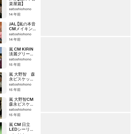
楽屋篇】
satoshiohono
14 年前
JAL 【嵐の本音
CMメイキン
グ】
satoshiohono
14 年前
嵐 CM KIRIN
淡麗グリーン
ラベル「る？」
satoshiohono
篇
15 年前
嵐 大野智 森
永ビスケット
CM「チョイス」
satoshiohono
編 30秒
15 年前
嵐 大野智CM
森永ビスケッ
ト「チョイス」15
satoshiohono
秒Ver編
15 年前
嵐 CM 日立
LEDシーリン