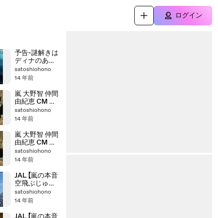
ログイン
予告-謎解きは
ディナのあと
でSP
satoshiohono
14 年前
嵐 大野智 仲間
由紀恵 CM 森
永 小さなチョ
satoshiohono
コビスケット
14 年前
30秒Ver
嵐 大野智 仲間
由紀恵 CM 森
永 小さなチョ
satoshiohono
コビスケット
14 年前
15秒Ver
JAL 【嵐の本音
空飛ぶじゅう
たん篇】
satoshiohono
14 年前
JAL 【嵐の本音