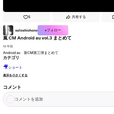
5
共有する
+フォロー
satoshiohono
嵐 CM Android au vol.3 まとめて
15 年前
Android au 新CM第三弾まとめて
カテゴリ
🎥
ショート
表示を小さくする
コメント
コ
メ
ン