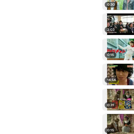
0:30
2:03
0:15
14:54
0:31
0:15