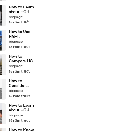
Supplements
How to Learn
about HGH
Supplements
bbqpage
15 năm trước
How to Use
HGH
Injections
bbqpage
15 năm trước
How to
Compare HGH
Pills and
bbqpage
Injections
15 năm trước
How to
Consider
Alternatives
bbqpage
to Injectable
15 năm trước
HGH Therapy
How to Learn
about HGH
Injections in
bbqpage
Children
15 năm trước
How to Know