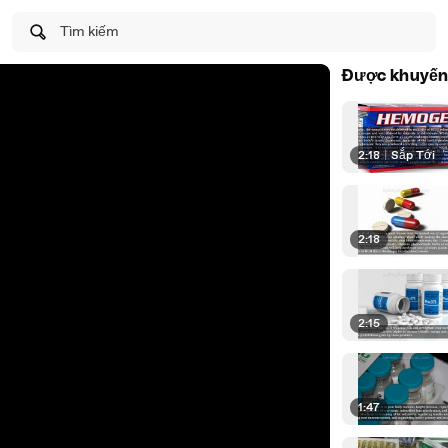
Tìm kiếm
Được khuyến
2:18
|
Sắp Tới
2:18
2:15
1:47