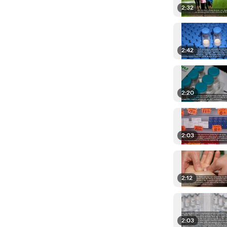
2:32
2:42
2:20
2:03
2:12
2:03