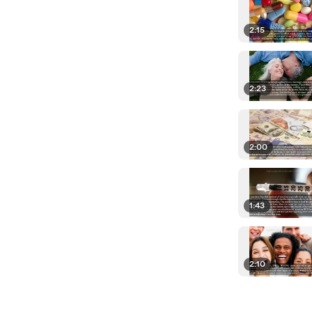
2:15
2:23
2:00
1:43
2:10