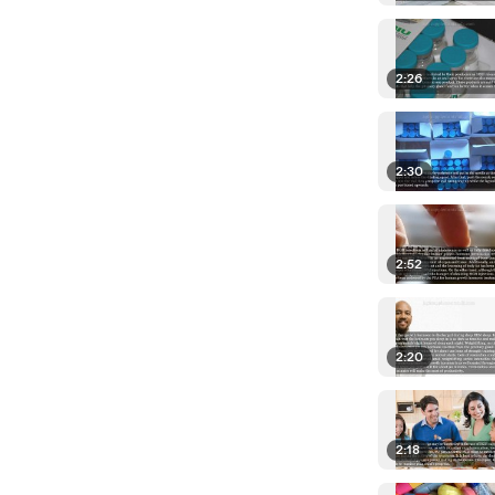
2:26
2:30
2:52
2:20
2:18