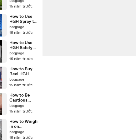
of HGH
bbqpage
Supplements
15 năm trước
How to Use
HGH Spray to
Your
bbqpage
Advantage
15 năm trước
How to Use
HGH Safely
and Make
bbqpage
Sure it Will
15 năm trước
Benefit You
How to Buy
Real HGH
Supplements
bbqpage
Online
15 năm trước
How to Be
Cautious
about Safety
bbqpage
of HGH
15 năm trước
Supplements
How to Weigh
in on
Effective
bbqpage
HGH
15 năm trước