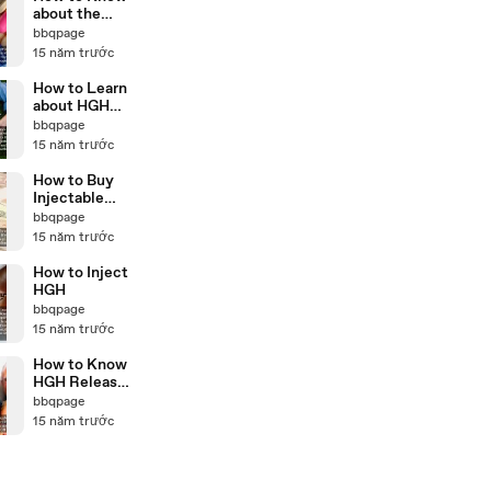
about the
Facts of
bbqpage
Injectable
15 năm trước
HGH Therapy
How to Learn
about HGH
Injections
bbqpage
15 năm trước
How to Buy
Injectable
HGH Online
bbqpage
and Make
15 năm trước
Sure it Will
Work
How to Inject
HGH
bbqpage
15 năm trước
How to Know
HGH Releaser
Side Effects
bbqpage
15 năm trước