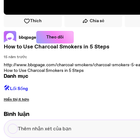
Thích
Chia sẻ
Theo dõi
bbqpage
How to Use Charcoal Smokers in 5 Steps
15 năm trước
http://www.bbqpage.com/charcoal-smokers/charcoal-smokers-5-ea
How to Use Charcoal Smokers in 5 Steps
Danh mục
🛠️
Lối Sống
Hiển thị ít hơn
Bình luận
Thêm
nhận