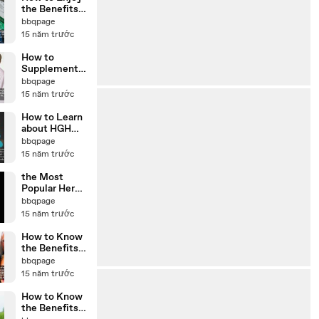
the Benefits
of HGH
bbqpage
Releasers
15 năm trước
How to
Supplement
Your Youth
bbqpage
with HGH
15 năm trước
Releasers
How to Learn
about HGH
Releasers
bbqpage
15 năm trước
the Most
Popular Herbs
as HGH
bbqpage
Releasers
15 năm trước
How to Know
the Benefits
of HGH
bbqpage
Supplements
15 năm trước
on Adrenal
Fatigue
How to Know
the Benefits