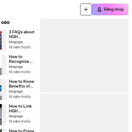
Đăng nhập
 cáo
3 FAQs about
HGH
Releasers
bbqpage
15 năm trước
How to
Recognize
Natural HGH
bbqpage
Releasers
15 năm trước
How to Know
Benefits of
HGH
bbqpage
Releasers
15 năm trước
How to Link
HGH
Releasers and
bbqpage
Physical
15 năm trước
Strength
How to Enjoy