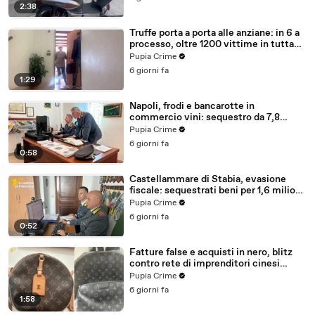
2:38
Truffe porta a porta alle anziane: in 6 a
processo, oltre 1200 vittime in tutta
Italia (30.07.26)
Pupia Crime
6 giorni fa
1:29
Napoli, frodi e bancarotte in
commercio vini: sequestro da 7,8
milioni (30.07.26)
Pupia Crime
6 giorni fa
0:58
Castellammare di Stabia, evasione
fiscale: sequestrati beni per 1,6 milioni
ad un consorzio navale (29.07.26)
Pupia Crime
6 giorni fa
0:52
Fatture false e acquisti in nero, blitz
contro rete di imprenditori cinesi
sequestri per 8,5 milioni (29.07.26)
Pupia Crime
6 giorni fa
1:58