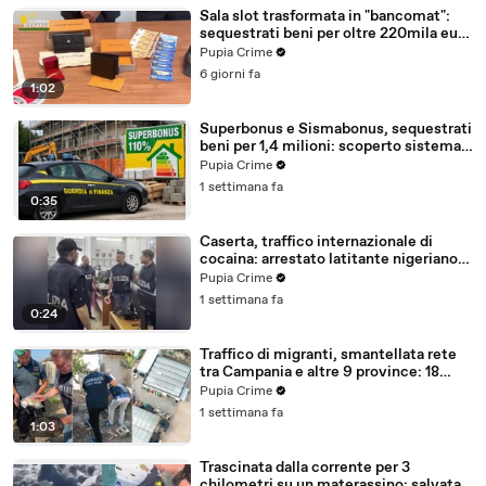
Sala slot trasformata in "bancomat":
sequestrati beni per oltre 220mila euro
a due coniugi (29.07.26)
Pupia Crime
6 giorni fa
1:02
Superbonus e Sismabonus, sequestrati
beni per 1,4 milioni: scoperto sistema
con false abitazioni (29.07.26)
Pupia Crime
1 settimana fa
0:35
Caserta, traffico internazionale di
cocaina: arrestato latitante nigeriano
ricercato dal 2019 (28.07.26)
Pupia Crime
1 settimana fa
0:24
Traffico di migranti, smantellata rete
tra Campania e altre 9 province: 18
arresti (27.07.26)
Pupia Crime
1 settimana fa
1:03
Trascinata dalla corrente per 3
chilometri su un materassino: salvata