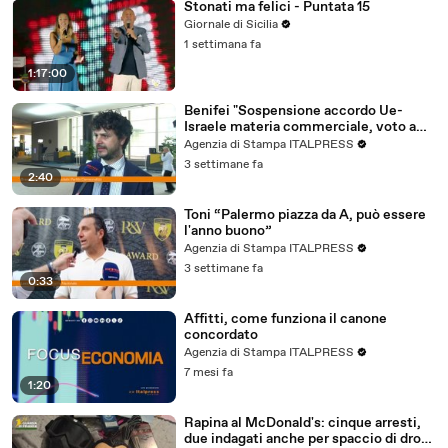
Stonati ma felici - Puntata 15
Giornale di Sicilia
1 settimana fa
1:17:00
Benifei "Sospensione accordo Ue-
Israele materia commerciale, voto a
maggioranza"
Agenzia di Stampa ITALPRESS
3 settimane fa
2:40
Toni “Palermo piazza da A, può essere
l'anno buono”
Agenzia di Stampa ITALPRESS
3 settimane fa
0:33
Affitti, come funziona il canone
concordato
Agenzia di Stampa ITALPRESS
7 mesi fa
1:20
Rapina al McDonald's: cinque arresti,
due indagati anche per spaccio di droga