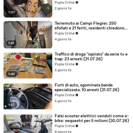
(03.08.26)
Pupia Crime
2 giorni fa
1:07
Terremoto ai Campi Flegrei: 250
sfollati e 21 feriti, residenti chiedono
certezze sul futuro (01.08.26)
Pupia Crime
4 giorni fa
1:41
Traffico di droga "ispirato" da serie tv e
trap: 23 arresti (31.07.26)
Pupia Crime
5 giorni fa
1:42
Furti di auto, sgominata banda
specializzata: 10 arresti (31.07.26)
Pupia Crime
5 giorni fa
1:57
Falsi scooter elettrici venduti come e-
bike: sequestri per 5 milioni (30.07.26)
Pupia Crime
6 giorni fa