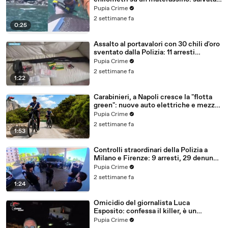
dalla Polizia (25.07.26)
Pupia Crime
2 settimane fa
0:25
Assalto al portavalori con 30 chili d'oro
sventato dalla Polizia: 11 arresti
(25.07.26)
Pupia Crime
2 settimane fa
1:22
Carabinieri, a Napoli cresce la "flotta
green": nuove auto elettriche e mezzi
sostenibili anche sulle isole (25.07.26)
Pupia Crime
2 settimane fa
1:53
Controlli straordinari della Polizia a
Milano e Firenze: 9 arresti, 29 denunce
e oltre 7mila persone identificate
Pupia Crime
(25.07.26)
2 settimane fa
1:24
Omicidio del giornalista Luca
Esposito: confessa il killer, è un
26enne tunisino (25.07.26)
Pupia Crime