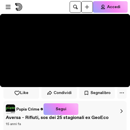
Vai al lettore
Passa al contenuto principale
Accedi
Like
Condividi
Segnalibro
Segui
Pupia Crime
Aversa - Rifiuti, sos dei 25 stagionali ex GeoEco
15 anni fa