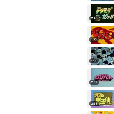
2:49
1:33
1:12
2:32
2:35