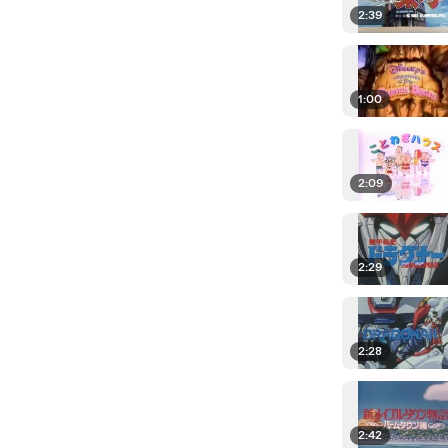
2:39
1:00
2:09
2:29
2:28
2:42