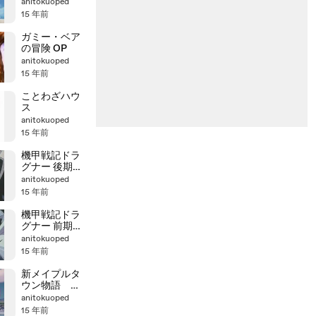
anitokuoped
15 年前
ガミー・ベア
の冒険 OP
anitokuoped
15 年前
ことわざハウ
ス
anitokuoped
15 年前
機甲戦記ドラ
グナー 後期OP
ED
anitokuoped
15 年前
機甲戦記ドラ
グナー 前期OP
ED
anitokuoped
15 年前
新メイプルタ
ウン物語 パ
ームタウン編
anitokuoped
OP ED
15 年前