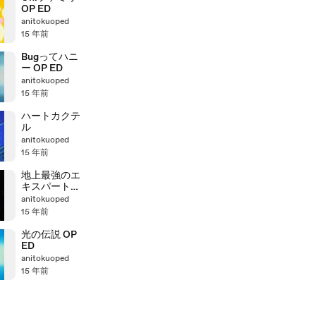
OP ED
anitokuoped
15 年前
Bugってハニ
ー OP ED
anitokuoped
15 年前
ハートカクテ
ル
anitokuoped
15 年前
地上最強のエ
キスパートチ
ーム G.I.ジョ
anitokuoped
ー OP
15 年前
光の伝説 OP
ED
anitokuoped
15 年前