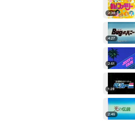
2:38
4:27
2:51
1:28
2:45