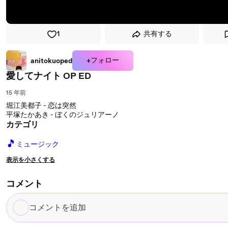
1
共有する
+フォロー
anitokuoped
愛してナイト OP ED
15 年前
堀江美都子 - 恋は突然
平塚たかあき - ぼくのジュリアーノ
カテゴリ
🎵
ミュージック
表示を小さくする
コメント
コ
メ