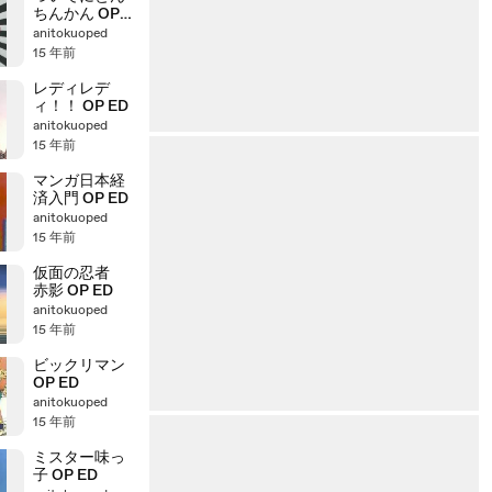
ちんかん OP
ED 1
anitokuoped
15 年前
レディレデ
ィ！！ OP ED
anitokuoped
15 年前
マンガ日本経
済入門 OP ED
anitokuoped
15 年前
仮面の忍者
赤影 OP ED
anitokuoped
15 年前
ビックリマン
OP ED
anitokuoped
15 年前
ミスター味っ
子 OP ED