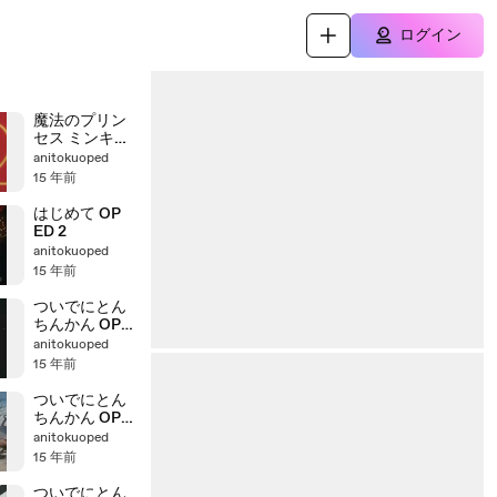
ログイン
魔法のプリン
セス ミンキー
モモ 後期OP
anitokuoped
ED
15 年前
はじめて OP
ED 2
anitokuoped
15 年前
ついでにとん
ちんかん OP
ED 3
anitokuoped
15 年前
ついでにとん
ちんかん OP
ED 2
anitokuoped
15 年前
ついでにとん