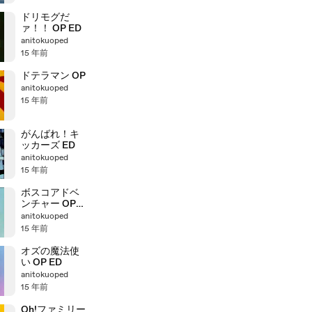
ドリモグだ
ァ！！ OP ED
anitokuoped
15 年前
ドテラマン OP
anitokuoped
15 年前
がんばれ！キ
ッカーズ ED
anitokuoped
15 年前
ボスコアドベ
ンチャー OP
ED
anitokuoped
15 年前
オズの魔法使
い OP ED
anitokuoped
15 年前
Oh!ファミリー