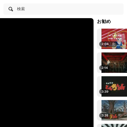
検索
お勧め
2:04
|
次
2:14
3:39
3:38