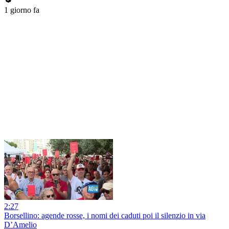
1 giorno fa
2:27
Borsellino: agende rosse, i nomi dei caduti poi il silenzio in via
D’Amelio