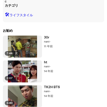
c
カテゴリ
🛠️
ライフスタイル
お勧め
30r
nani-
11 年前
7:44
|
次
ht
nani-
14 年前
2:07
TK2H BTS
nani-
14 年前
5:40