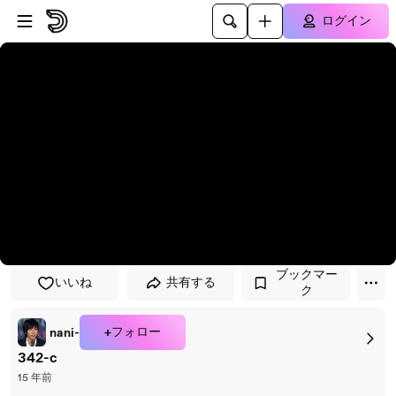
プレイヤーにスキップ
メインコンテンツにスキップ
ログイン
ブックマー
いいね
共有する
ク
+フォロー
nani-
342-c
15 年前