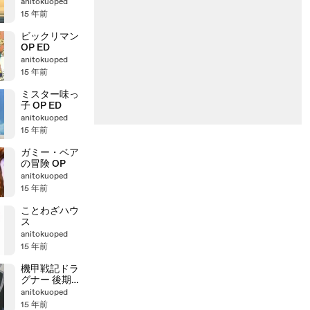
anitokuoped
15 年前
ビックリマン
OP ED
anitokuoped
15 年前
ミスター味っ
子 OP ED
anitokuoped
15 年前
ガミー・ベア
の冒険 OP
anitokuoped
15 年前
ことわざハウ
ス
anitokuoped
15 年前
機甲戦記ドラ
グナー 後期OP
ED
anitokuoped
15 年前