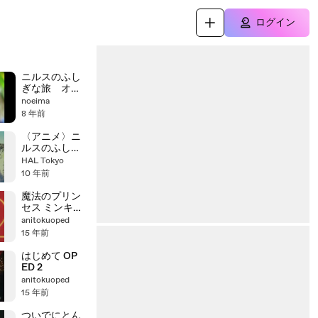
ログイン
ニルスのふし
ぎな旅 オー
プニング エン
noeima
ディング
8 年前
〈アニメ〉ニ
ルスのふしぎ
な旅 OP ED
HAL Tokyo
10 年前
魔法のプリン
セス ミンキー
モモ 後期OP
anitokuoped
ED
15 年前
はじめて OP
ED 2
anitokuoped
15 年前
ついでにとん