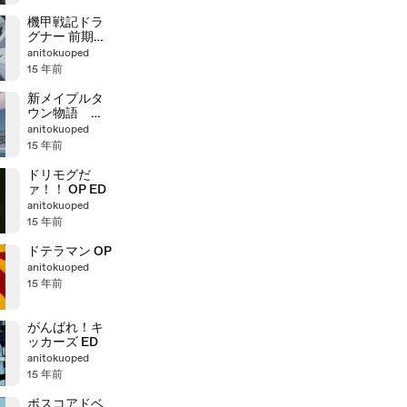
機甲戦記ドラ
グナー 前期OP
ED
anitokuoped
15 年前
新メイプルタ
ウン物語 パ
ームタウン編
anitokuoped
OP ED
15 年前
ドリモグだ
ァ！！ OP ED
anitokuoped
15 年前
ドテラマン OP
anitokuoped
15 年前
がんばれ！キ
ッカーズ ED
anitokuoped
15 年前
ボスコアドベ