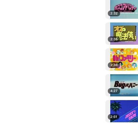
2:32
2:35
2:38
4:27
2:51