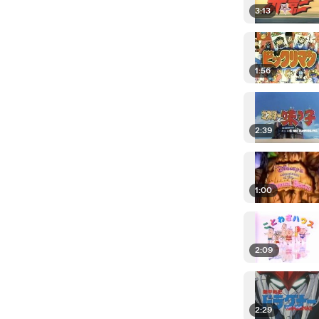
3:13
1:56
2:39
1:00
2:09
2:29