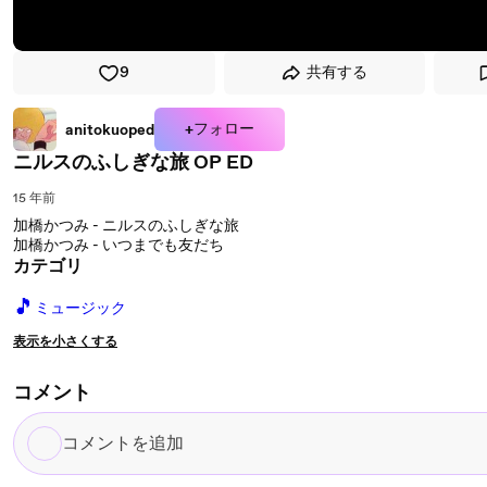
9
共有する
+フォロー
anitokuoped
ニルスのふしぎな旅 OP ED
15 年前
加橋かつみ - ニルスのふしぎな旅
加橋かつみ - いつまでも友だち
カテゴリ
🎵
ミュージック
表示を小さくする
コメント
コ
メ