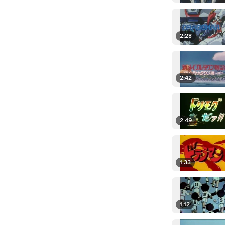
2:28
2:42
2:49
1:33
1:12