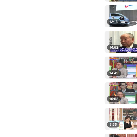
12:13
14:52
14:49
15:52
8:35