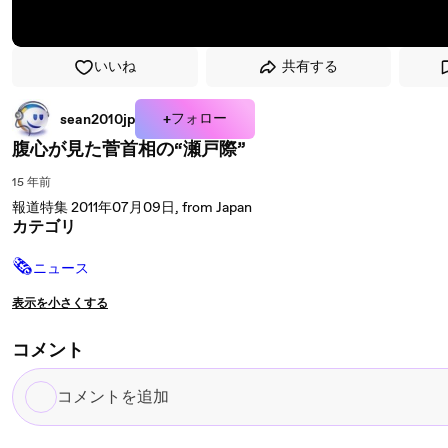
いいね
共有する
+フォロー
sean2010jp
腹心が見た菅首相の“瀬戸際”
15 年前
報道特集 2011年07月09日, from Japan
カテゴリ
🗞
ニュース
表示を小さくする
コメント
コ
メ
ン