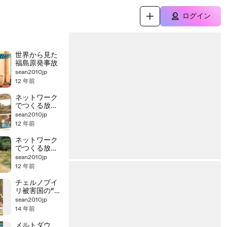
ログイン
世界から見た
福島原発事故
sean2010jp
12 年前
ネットワーク
でつくる放射
能汚染地図～
sean2010jp
福島原発事故
12 年前
から3年～
(2/2)
ネットワーク
でつくる放射
能汚染地図～
sean2010jp
福島原発事故
12 年前
から3年～
(1/2)
チェルノブイ
リ被害国の“助
言”
sean2010jp
14 年前
メルトダウ