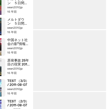
ン ５日間の
真実 (2/2)
sean2010jp
15 年前
メルトダウ
ン ５日間の
真実 (1/2)
sean2010jp
15 年前
中国ネット社
会の影「情報統
制」強化の実態
sean2010jp
15 年前
原発事故 25年
目の現実 2011-
12-18
sean2010jp
15 年前
TEST （3/3）
/ 2011-08-07
sean2010jp
15 年前
TEST （2/3）
/ 2011-08-07