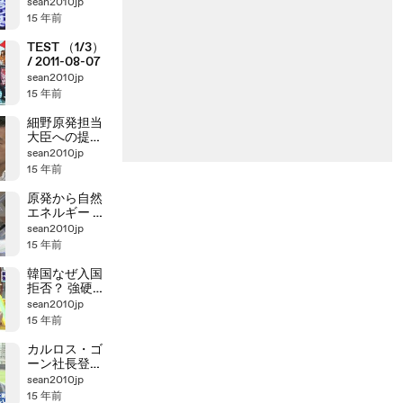
sean2010jp
15 年前
TEST （1/3）
/ 2011-08-07
sean2010jp
15 年前
細野原発担当
大臣への提案
（2/2）／チェ
sean2010jp
ルノブイリの
15 年前
教訓②
原発から自然
エネルギー 孫
正義社長に問
sean2010jp
う
15 年前
韓国なぜ入国
拒否？ 強硬姿
勢の裏に大統
sean2010jp
領選！？
15 年前
カルロス・ゴ
ーン社長登場
ニッポン復活
sean2010jp
の“秘策” (2/2)
15 年前