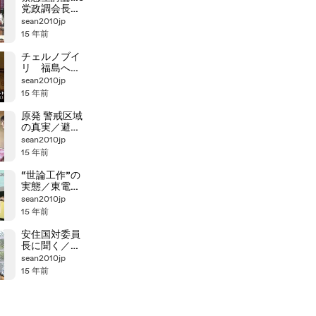
党政調会長玄
葉VS石破VS
sean2010jp
石井 7/31(1/4)
15 年前
チェルノブイ
リ 福島への
教訓は・・・
sean2010jp
15 年前
原発 警戒区域
の真実／避難
住民 怒りのデ
sean2010jp
モ
15 年前
“世論工作”の
実態／東電関
連会社 元社員
sean2010jp
の告発
15 年前
安住国対委員
長に聞く／
2011-07-30
sean2010jp
15 年前