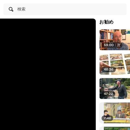
検索
お勧め
59:00
|
次
46:36
47:22
7:48