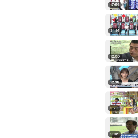
17:54
34:14
12:00
12:38
8:28
9:06