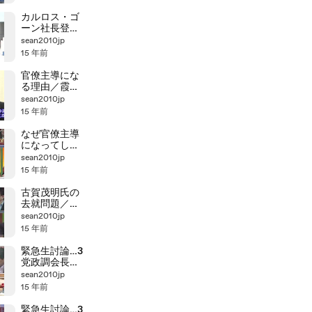
カルロス・ゴ
ーン社長登場
ニッポン復活
sean2010jp
の“秘策” (1/2)
15 年前
官僚主導にな
る理由／霞ヶ
関アウトレイ
sean2010jp
ジ
15 年前
なぜ官僚主導
になってしま
うの
sean2010jp
か・・・？
15 年前
古賀茂明氏の
去就問題／官
僚たちの夏
sean2010jp
2011
15 年前
緊急生討論…3
党政調会長玄
葉VS石破VS
sean2010jp
石井 7/31(4/4)
15 年前
緊急生討論…3