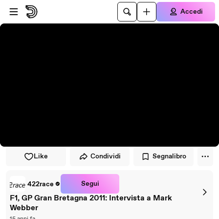
Vai al lettore
Passa al contenuto principale
Accedi
Like
Condividi
Segnalibro
Segui
422race
F1, GP Gran Bretagna 2011: Intervista a Mark
Webber