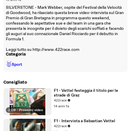
15 anni fa
SILVERSTONE - Mark Webber, ospite del Festival della Velocità
di Goodwood, ha rilasciato questa breve video-intervista sul Gran
Premio di Gran Bretagna in programma questo weekend,
confessando le aspettative sue e del team in una gara che
presenta le incognite per il divieto degli scarichi soffiati e facendo
gli auguri al suo connazionale Daniel Ricciardo per il debutto in
Formula 1.
Leggi tutto su http://www.422race.com
Categoria
🥇
Sport
Consigliato
F1 - Vettel festeggia il titolo per le
strade di Graz
422race
14 anni fa
2:09
|
Prossimi video
F1 - Intervista a Sebastian Vettel
422race