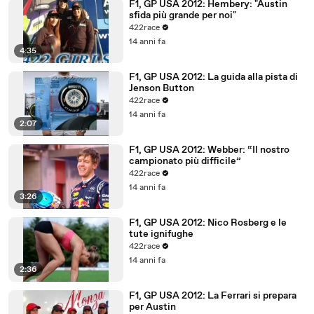
F1, GP USA 2012: Hembery: "Austin
sfida più grande per noi"
422race
14 anni fa
4:35
F1, GP USA 2012: La guida alla pista di
Jenson Button
422race
14 anni fa
2:07
F1, GP USA 2012: Webber: “Il nostro
campionato più difficile”
422race
14 anni fa
3:26
F1, GP USA 2012: Nico Rosberg e le
tute ignifughe
422race
14 anni fa
2:36
F1, GP USA 2012: La Ferrari si prepara
per Austin