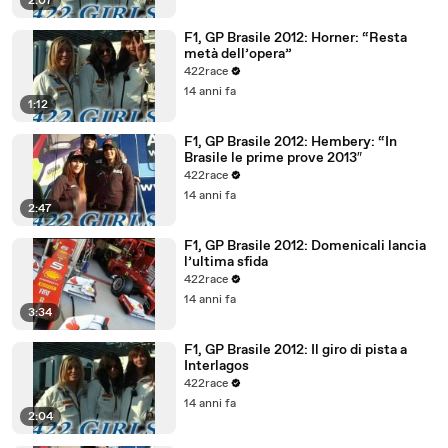
2:07
F1, GP Brasile 2012: Horner: “Resta
metà dell’opera”
422race
14 anni fa
1:12
F1, GP Brasile 2012: Hembery: “In
Brasile le prime prove 2013″
422race
14 anni fa
2:47
F1, GP Brasile 2012: Domenicali lancia
l’ultima sfida
422race
14 anni fa
3:34
F1, GP Brasile 2012: Il giro di pista a
Interlagos
422race
14 anni fa
2:04