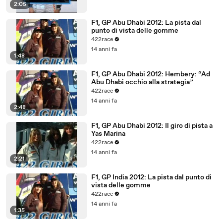
2:05
F1, GP Abu Dhabi 2012: La pista dal
punto di vista delle gomme
422race
14 anni fa
1:48
F1, GP Abu Dhabi 2012: Hembery: “Ad
Abu Dhabi occhio alla strategia”
422race
14 anni fa
2:48
F1, GP Abu Dhabi 2012: Il giro di pista a
Yas Marina
422race
14 anni fa
2:21
F1, GP India 2012: La pista dal punto di
vista delle gomme
422race
14 anni fa
1:35