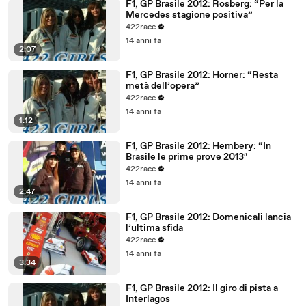
F1, GP Brasile 2012: Rosberg: “Per la
Mercedes stagione positiva”
422race
14 anni fa
2:07
F1, GP Brasile 2012: Horner: “Resta
metà dell’opera”
422race
14 anni fa
1:12
F1, GP Brasile 2012: Hembery: “In
Brasile le prime prove 2013″
422race
14 anni fa
2:47
F1, GP Brasile 2012: Domenicali lancia
l’ultima sfida
422race
14 anni fa
3:34
F1, GP Brasile 2012: Il giro di pista a
Interlagos