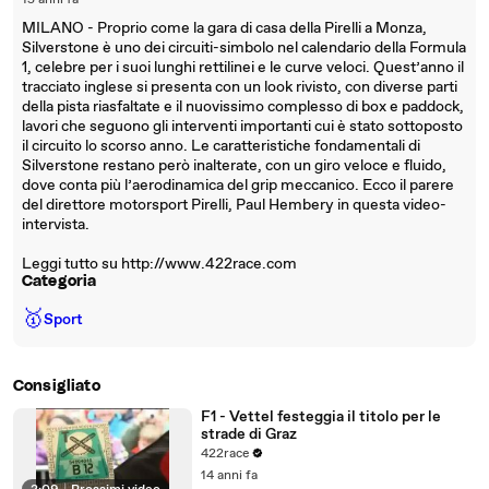
15 anni fa
MILANO - Proprio come la gara di casa della Pirelli a Monza,
Silverstone è uno dei circuiti-simbolo nel calendario della Formula
1, celebre per i suoi lunghi rettilinei e le curve veloci. Quest’anno il
tracciato inglese si presenta con un look rivisto, con diverse parti
della pista riasfaltate e il nuovissimo complesso di box e paddock,
lavori che seguono gli interventi importanti cui è stato sottoposto
il circuito lo scorso anno. Le caratteristiche fondamentali di
Silverstone restano però inalterate, con un giro veloce e fluido,
dove conta più l’aerodinamica del grip meccanico. Ecco il parere
del direttore motorsport Pirelli, Paul Hembery in questa video-
intervista.
Leggi tutto su http://www.422race.com
Categoria
🥇
Sport
Consigliato
F1 - Vettel festeggia il titolo per le
strade di Graz
422race
14 anni fa