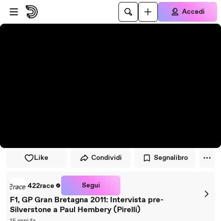
Vai al lettore
Passa al contenuto principale
Accedi
Like
Condividi
Segnalibro
Segui
422race
F1, GP Gran Bretagna 2011: Intervista pre-
Silverstone a Paul Hembery (Pirelli)