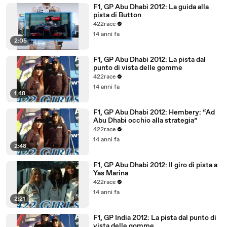
F1, GP Abu Dhabi 2012: La guida alla
pista di Button
422race
14 anni fa
2:05
F1, GP Abu Dhabi 2012: La pista dal
punto di vista delle gomme
422race
14 anni fa
1:48
F1, GP Abu Dhabi 2012: Hembery: “Ad
Abu Dhabi occhio alla strategia”
422race
14 anni fa
2:48
F1, GP Abu Dhabi 2012: Il giro di pista a
Yas Marina
422race
14 anni fa
2:21
F1, GP India 2012: La pista dal punto di
vista delle gomme