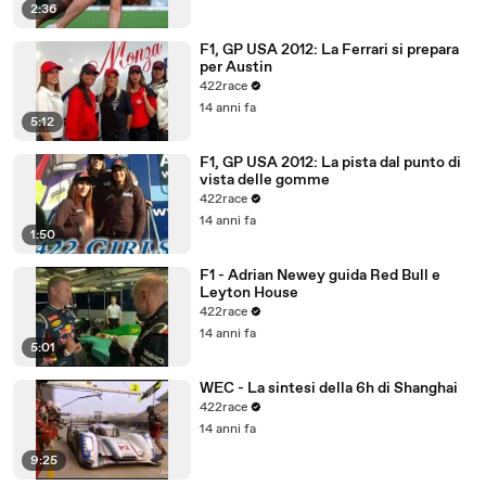
2:36
F1, GP USA 2012: La Ferrari si prepara
per Austin
422race
14 anni fa
5:12
F1, GP USA 2012: La pista dal punto di
vista delle gomme
422race
14 anni fa
1:50
F1 - Adrian Newey guida Red Bull e
Leyton House
422race
14 anni fa
5:01
WEC - La sintesi della 6h di Shanghai
422race
14 anni fa
9:25