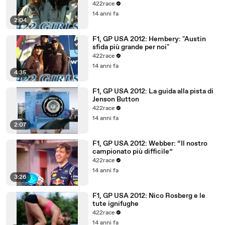
422race
14 anni fa
2:04
F1, GP USA 2012: Hembery: "Austin
sfida più grande per noi"
422race
14 anni fa
4:35
F1, GP USA 2012: La guida alla pista di
Jenson Button
422race
14 anni fa
2:07
F1, GP USA 2012: Webber: “Il nostro
campionato più difficile”
422race
14 anni fa
3:26
F1, GP USA 2012: Nico Rosberg e le
tute ignifughe
422race
14 anni fa