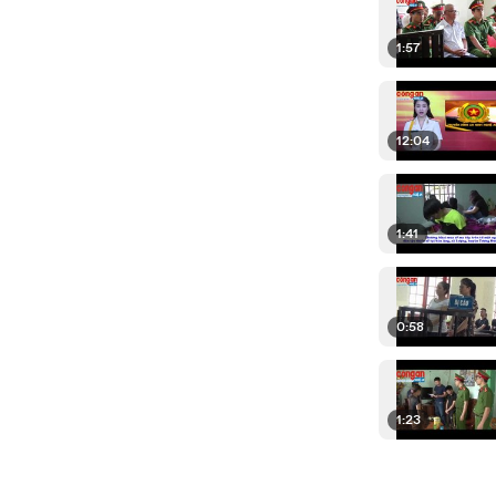
1:57
12:04
1:41
0:58
1:23