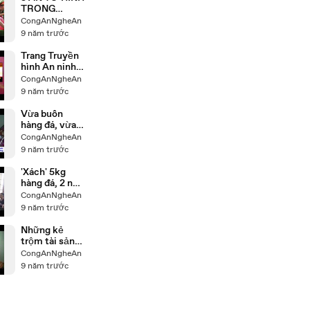
TRONG
PHIÊN TÒA
CongAnNgheAn
XỬ TRÙM MA
9 năm trước
TÚY TUẤN
'LAY'
Trang Truyền
hình An ninh
Nghệ An ngày
CongAnNgheAn
12/4/2017
9 năm trước
Vừa buôn
hàng đá, vừa
tàng trữ hung
CongAnNgheAn
khí
9 năm trước
'Xách' 5kg
hàng đá, 2 nữ
quái lĩnh án
CongAnNgheAn
chung thân
9 năm trước
Những kẻ
trộm tài sản
của nhà thờ và
CongAnNgheAn
đền chùa
9 năm trước