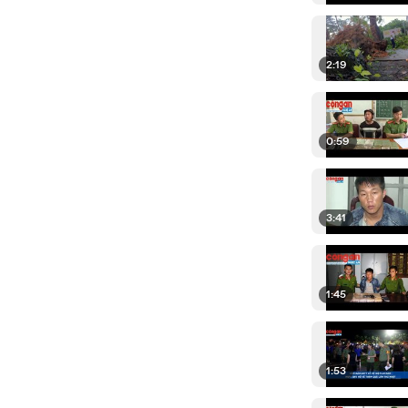
2:19
0:59
3:41
1:45
1:53