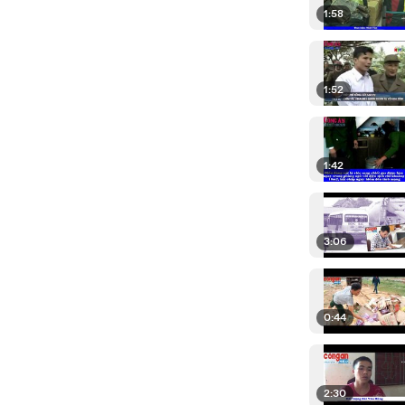
1:58
1:52
1:42
3:06
0:44
2:30