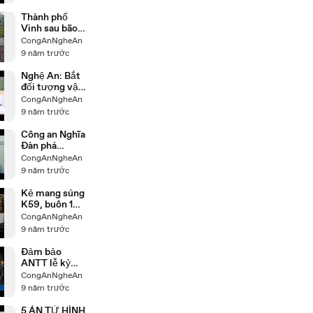
Thành phố
Vinh sau bão
số 2
CongAnNgheAn
9 năm trước
Nghệ An: Bắt
đối tượng vận
chuyển 20
CongAnNgheAn
bánh heroin
9 năm trước
Công an Nghĩa
Đàn phá
chuyên án ma
CongAnNgheAn
túy, thu giữ 10
9 năm trước
bánh heroin
Kẻ mang súng
K59, buôn 10
bánh hêrôin
CongAnNgheAn
9 năm trước
Đảm bảo
ANTT lễ kỷ
niệm 60 năm
CongAnNgheAn
ngày Bác Hồ
9 năm trước
về thăm quê
5 ÁN TỬ HÌNH