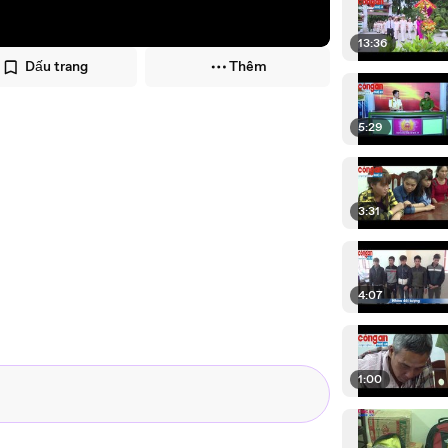
13:36
Dấu trang
Thêm
5:29
3:31
4:07
1:00