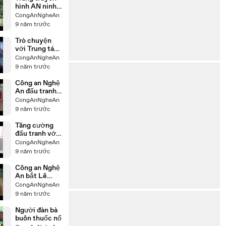
hình AN ninh
Nghệ An ngày
CongAnNgheAn
26/7/2017
9 năm trước
Trò chuyện
với Trung tá
Đặng Hải
CongAnNgheAn
Triều - Đội
9 năm trước
trưởng CS113
Công an Nghệ
Công an Nghệ
An
An đấu tranh
quyết liệt với
CongAnNgheAn
các loại tội
9 năm trước
phạm
Tăng cường
đấu tranh với
tội phạm trộm
CongAnNgheAn
cắp tại các
9 năm trước
công sở
Công an Nghệ
An bắt Lê
Đình Lượng
CongAnNgheAn
9 năm trước
Người đàn bà
buôn thuốc nổ