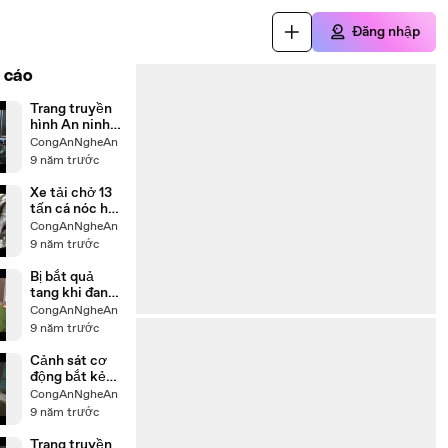
Đăng nhập
 cáo
Trang truyền
hình An ninh
Nghệ An ngày
CongAnNgheAn
12/7/2017
9 năm trước
Xe tải chở 13
tấn cá nóc hôi
thối đi tiêu
CongAnNgheAn
thụ
9 năm trước
Bị bắt quả
tang khi đang
giao 'hàng đá'
CongAnNgheAn
ở khách sạn
9 năm trước
Thượng Hải
(TP Vinh)
Cảnh sát cơ
động bắt kẻ
chuyển hồng
CongAnNgheAn
phiến và ma
9 năm trước
túy đá
Trang truyền