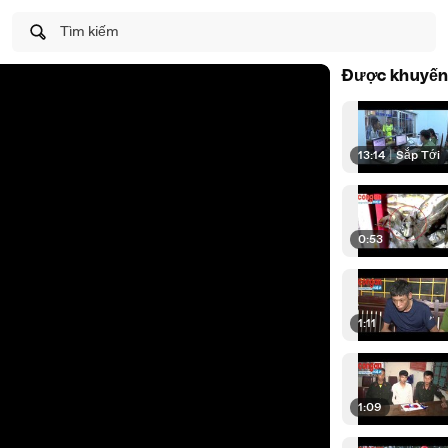
Tìm kiếm
Được khuyến
13:14
|
Sắp Tới
0:53
1:11
1:09