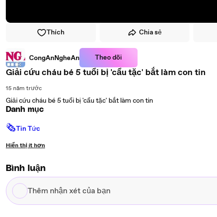
Thích
Chia sẻ
Theo dõi
CongAnNgheAn
Giải cứu cháu bé 5 tuổi bị 'cẩu tặc' bắt làm con tin
15 năm trước
Giải cứu cháu bé 5 tuổi bị 'cẩu tặc' bắt làm con tin
Danh mục
🗞
Tin Tức
Hiển thị ít hơn
Bình luận
Thêm
nhận
xét