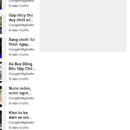
CongAnNgheAn
9 năm trước
Gặp thủy thủ
duy nhất sống
sót từ tàu
CongAnNgheAn
Vinalines
9 năm trước
Sang chiết 'tử
thần' ngay
trong phòng
CongAnNgheAn
ngủ
9 năm trước
Xe Bus Đông
Bắc Gây Chết
Người Rồi rời
CongAnNgheAn
khỏi hiện
9 năm trước
trường
Nước mắm,
nước ngọt
không nguồn
CongAnNgheAn
gốc bị tiêu
9 năm trước
hủy
Khoi to ke
dam xe om
cuop tai san
CongAnNgheAn
9 năm trước