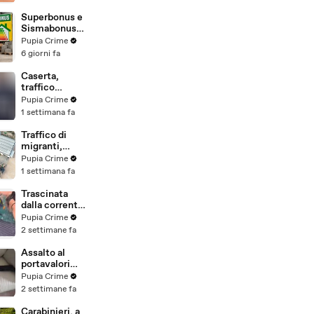
beni per oltre
220mila euro
Superbonus e
a due coniugi
Sismabonus,
(29.07.26)
sequestrati
Pupia Crime
beni per 1,4
6 giorni fa
milioni:
scoperto
Caserta,
sistema con
traffico
false
internazionale
Pupia Crime
abitazioni
di cocaina:
1 settimana fa
(29.07.26)
arrestato
latitante
Traffico di
nigeriano
migranti,
ricercato dal
smantellata
Pupia Crime
2019
rete tra
1 settimana fa
(28.07.26)
Campania e
altre 9
Trascinata
province: 18
dalla corrente
arresti
per 3
Pupia Crime
(27.07.26)
chilometri su
2 settimane fa
un
materassino:
Assalto al
salvata dalla
portavalori
Polizia
con 30 chili
Pupia Crime
(25.07.26)
d'oro sventato
2 settimane fa
dalla Polizia: 11
arresti
Carabinieri, a