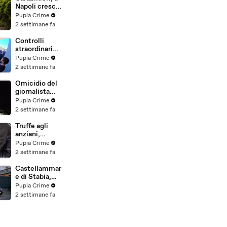
(25.07.26)
Napoli cresce
la "flotta
Pupia Crime
green": nuove
2 settimane fa
auto
elettriche e
Controlli
mezzi
straordinari
sostenibili
della Polizia a
Pupia Crime
anche sulle
Milano e
2 settimane fa
isole
Firenze: 9
(25.07.26)
arresti, 29
Omicidio del
denunce e
giornalista
oltre 7mila
Luca
Pupia Crime
persone
Esposito:
2 settimane fa
identificate
confessa il
(25.07.26)
killer, è un
Truffe agli
26enne
anziani,
tunisino
arrestato il
Pupia Crime
(25.07.26)
telefonista
2 settimane fa
della banda:
colpi anche ad
Castellammar
Aversa, oltre
e di Stabia,
300mila euro
l'ombra del
Pupia Crime
il bottino
clan
2 settimane fa
stimato
D'Alessandro
(24.07.26)
dietro
scommesse
illegali: 5