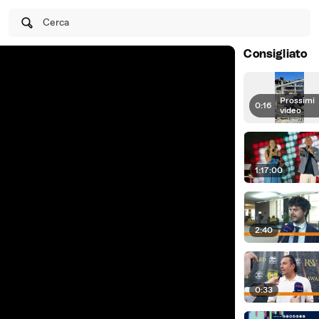
Cerca
Consigliato
Prossimi
0:16
|
video
1:17:00
2:40
0:33