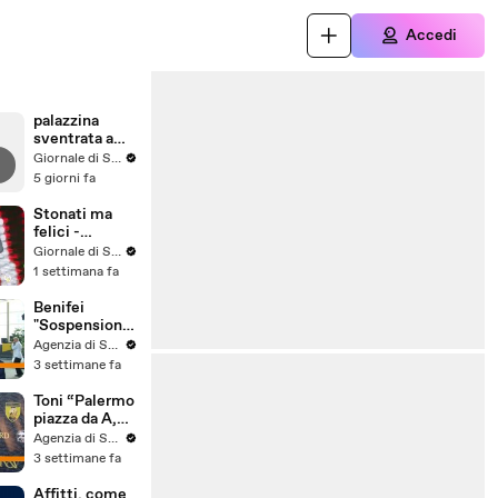
Accedi
palazzina
sventrata a
Messina,
Giornale di Sicilia
nuovo video
5 giorni fa
Stonati ma
felici -
Puntata 15
Giornale di Sicilia
1 settimana fa
Benifei
"Sospensione
accordo Ue-
Agenzia di Stampa ITALPRESS
Israele
3 settimane fa
materia
commerciale,
Toni “Palermo
voto a
piazza da A,
maggioranza"
può essere
Agenzia di Stampa ITALPRESS
l'anno buono”
3 settimane fa
Affitti, come