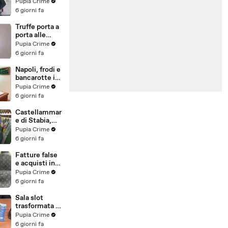
venduti come
Pupia Crime
e-bike:
6 giorni fa
sequestri per
5 milioni
Truffe porta a
(30.07.26)
porta alle
anziane: in 6 a
Pupia Crime
processo,
6 giorni fa
oltre 1200
vittime in
Napoli, frodi e
tutta Italia
bancarotte in
(30.07.26)
commercio
Pupia Crime
vini:
6 giorni fa
sequestro da
7,8 milioni
Castellammar
(30.07.26)
e di Stabia,
evasione
Pupia Crime
fiscale:
6 giorni fa
sequestrati
beni per 1,6
Fatture false
milioni ad un
e acquisti in
consorzio
nero, blitz
Pupia Crime
navale
contro rete di
6 giorni fa
(29.07.26)
imprenditori
cinesi
Sala slot
sequestri per
trasformata in
8,5 milioni
"bancomat":
Pupia Crime
(29.07.26)
sequestrati
6 giorni fa