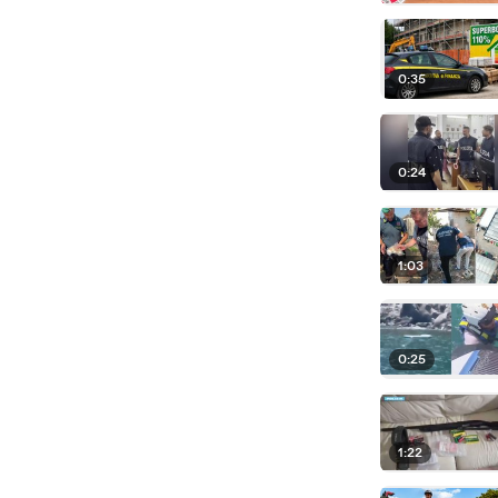
0:35
0:24
1:03
0:25
1:22