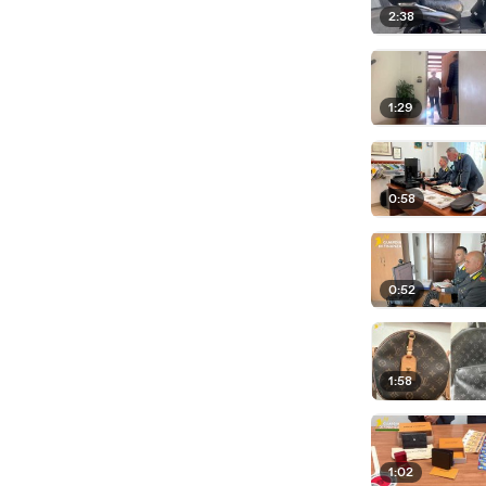
2:38
1:29
0:58
0:52
1:58
1:02