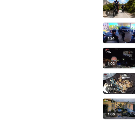
1:53
1:24
1:03
1:20
1:06