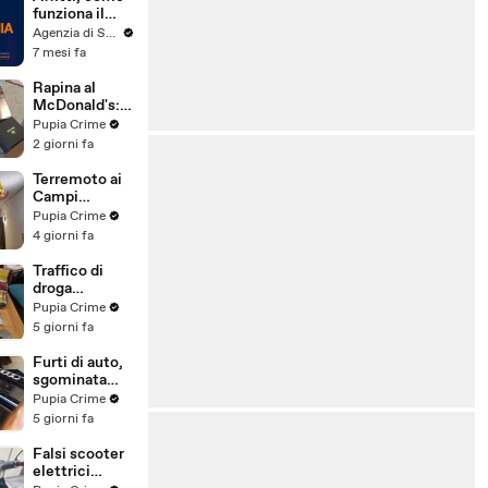
funziona il
canone
Agenzia di Stampa ITALPRESS
concordato
7 mesi fa
Rapina al
McDonald's:
cinque arresti,
Pupia Crime
due indagati
2 giorni fa
anche per
spaccio di
Terremoto ai
droga
Campi
(03.08.26)
Flegrei: 250
Pupia Crime
sfollati e 21
4 giorni fa
feriti,
residenti
Traffico di
chiedono
droga
certezze sul
"ispirato" da
Pupia Crime
futuro
serie tv e trap:
5 giorni fa
(01.08.26)
23 arresti
(31.07.26)
Furti di auto,
sgominata
banda
Pupia Crime
specializzata:
5 giorni fa
10 arresti
(31.07.26)
Falsi scooter
elettrici