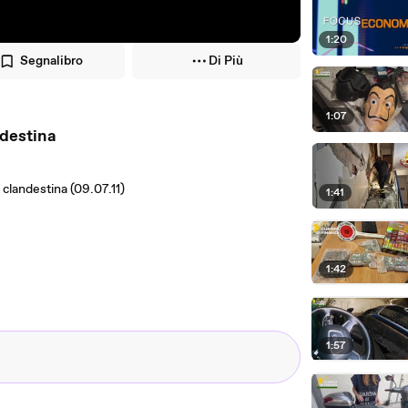
1:20
Segnalibro
Di Più
1:07
destina
clandestina (09.07.11)
1:41
1:42
1:57