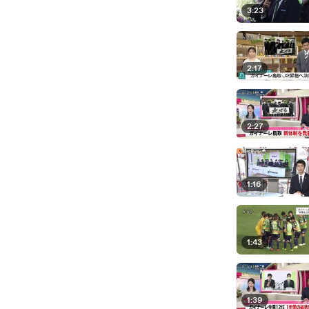
3:23
2:17
2:27
1:16
1:43
1:39