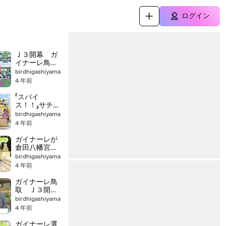
ログイン
Ｊ３開幕 ガ
イナーレ鳥取
初戦は
birdhigashiyama
4 年前
「スパイ
ス！！」サチコ
のフレフレガ
birdhigashiyama
イナーレ
4 年前
ガイナーレが
倉田八幡宮で
必勝祈願
birdhigashiyama
4 年前
ガイナーレ鳥
取 Ｊ３開幕
へ
birdhigashiyama
4 年前
ガイナーレ選