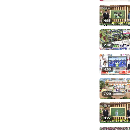
4:15
2:06
4:56
7:29
3:27