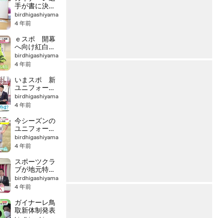
手が書に決意
込める
birdhigashiyama
4 年前
ｅスポ 開幕
へ向け紅白
戦 新ユニフ
birdhigashiyama
ォームお披露
4 年前
目
いまスポ 新
ユニフォーム
コンセプト
birdhigashiyama
は？／課題の
4 年前
フィジカル・
メンタル克服
今シーズンの
へ
ユニフォーム
披露
birdhigashiyama
4 年前
スポーツクラ
ブが地元特産
品を販売へ
birdhigashiyama
4 年前
ガイナーレ鳥
取新体制発表