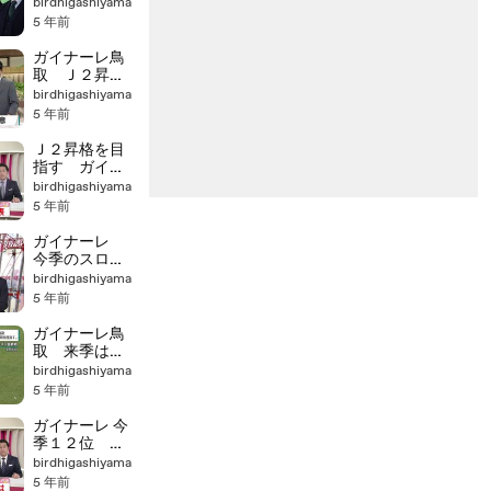
birdhigashiyama
5 年前
ガイナーレ鳥
取 Ｊ２昇格
へ決意
birdhigashiyama
5 年前
Ｊ２昇格を目
指す ガイナ
ーレ鳥取が始
birdhigashiyama
動
5 年前
ガイナーレ
今季のスロー
ガンは？
birdhigashiyama
5 年前
ガイナーレ鳥
取 来季は攻
撃的サッカー
birdhigashiyama
Ｊ２昇格目指
5 年前
す
ガイナーレ 今
季１２位 １
年間の総括は
birdhigashiyama
5 年前