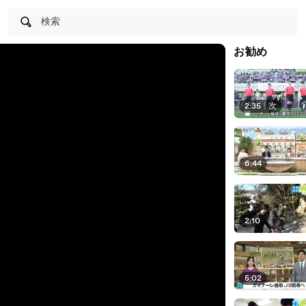
検索
お勧め
2:35
|
次
6:44
2:10
5:02