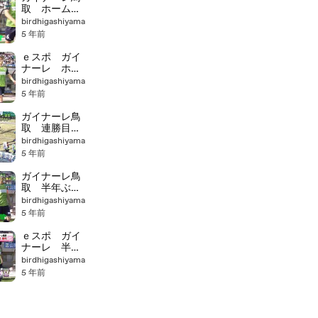
取 ホーム連
勝で最下位脱
birdhigashiyama
出
5 年前
ｅスポ ガイ
ナーレ ホー
ム２連勝 最
birdhigashiyama
下位脱出
5 年前
ガイナーレ鳥
取 連勝目指
し追い上げる
birdhigashiyama
も・・・
5 年前
ガイナーレ鳥
取 半年ぶり
ホーム勝利
birdhigashiyama
5 年前
ｅスポ ガイ
ナーレ 半年
ぶりのホーム
birdhigashiyama
勝利
5 年前