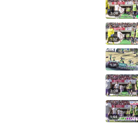
3:08
1:32
1:31
3:08
1:44