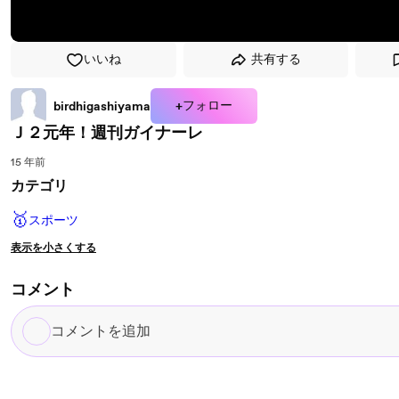
いいね
共有する
+フォロー
birdhigashiyama
Ｊ２元年！週刊ガイナーレ
15 年前
カテゴリ
🥇
スポーツ
表示を小さくする
コメント
コ
メ
ン
ト