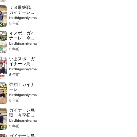
Ｊ３最終戦
ガイナーレ鳥
取 ３連勝で
birdhigashiyama
有終の美
5 年前
ｅスポ ガイ
ナーレ 今季
最終戦で快勝
birdhigashiyama
5 年前
いまスポ ガ
イナーレ鳥
取 有終の美
birdhigashiyama
を飾るも
5 年前
強翔！ガイナ
ーレ
birdhigashiyama
5 年前
ガイナーレ鳥
取 今季初の
連勝
birdhigashiyama
5 年前
ガイナーレ鳥