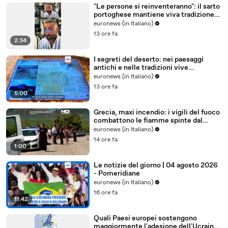
"Le persone si reinventeranno": il sarto
portoghese mantiene viva tradizione
degli abiti su misura
euronews (in Italiano)
13 ore fa
2:34
I segreti del deserto: nei paesaggi
antichi e nelle tradizioni vive
dell'Uzbekistan
euronews (in Italiano)
13 ore fa
5:00
Grecia, maxi incendio: i vigili del fuoco
combattono le fiamme spinte dal
vento
euronews (in Italiano)
14 ore fa
1:00
Le notizie del giorno | 04 agosto 2026
- Pomeridiane
euronews (in Italiano)
16 ore fa
11:42
Quali Paesi europei sostengono
maggiormente l'adesione dell'Ucraina