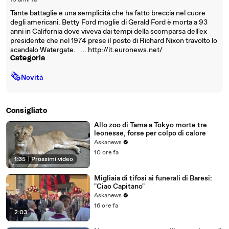
15 anni fa
Tante battaglie e una semplicità che ha fatto breccia nel cuore
degli americani. Betty Ford moglie di Gerald Ford è morta a 93
anni in California dove viveva dai tempi della scomparsa dell'ex
presidente che nel 1974 prese il posto di Richard Nixon travolto lo
scandalo Watergate. ... http://it.euronews.net/
Categoria
🗞
Novità
Consigliato
Allo zoo di Tama a Tokyo morte tre
leonesse, forse per colpo di calore
Askanews
10 ore fa
1:35
|
Prossimi video
Migliaia di tifosi ai funerali di Baresi:
"Ciao Capitano"
Askanews
16 ore fa
2:03