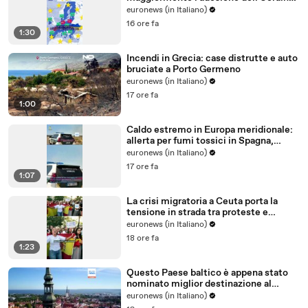
all'Ue?
euronews (in Italiano)
16 ore fa
1:30
Incendi in Grecia: case distrutte e auto
bruciate a Porto Germeno
euronews (in Italiano)
17 ore fa
1:00
Caldo estremo in Europa meridionale:
allerta per fumi tossici in Spagna,
Francia ferma reattori
euronews (in Italiano)
17 ore fa
1:07
La crisi migratoria a Ceuta porta la
tensione in strada tra proteste e
critiche al governo
euronews (in Italiano)
18 ore fa
1:23
Questo Paese baltico è appena stato
nominato miglior destinazione al
mondo per trasferirsi nel 2026
euronews (in Italiano)