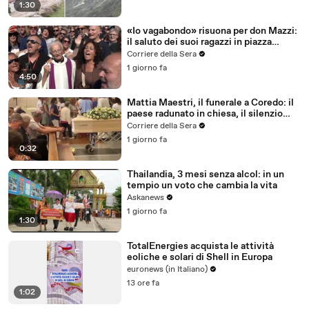
1:30
«Io vagabondo» risuona per don Mazzi:
il saluto dei suoi ragazzi in piazza
Sant'Ambrogio
Corriere della Sera
1 giorno fa
4:50
Mattia Maestri, il funerale a Coredo: il
paese radunato in chiesa, il silenzio
della famiglia, gli abbracci
Corriere della Sera
1 giorno fa
0:32
Thailandia, 3 mesi senza alcol: in un
tempio un voto che cambia la vita
Askanews
1 giorno fa
1:30
TotalEnergies acquista le attività
eoliche e solari di Shell in Europa
euronews (in Italiano)
13 ore fa
1:02