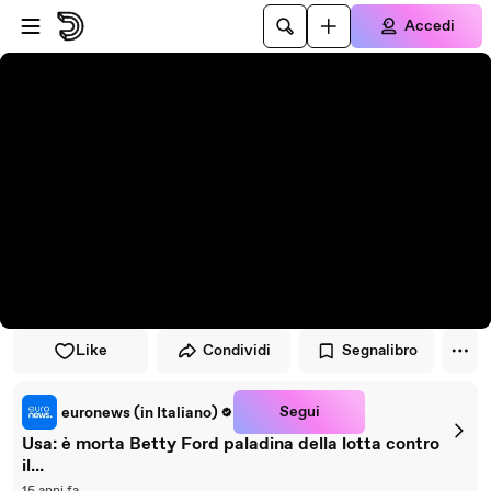
Vai al lettore
Passa al contenuto principale
Accedi
Like
Condividi
Segnalibro
Segui
euronews (in Italiano)
Usa: è morta Betty Ford paladina della lotta contro
il...