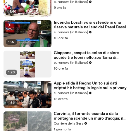
euronews (in Italiano)
9 ore fa
11:46
Incendio boschivo si estende in una
riserva naturale nel sud dei Paesi Bassi
euronews (in Italiano)
10 ore fa
1:07
Giappone, sospetto colpo di calore
uccide tre leoni nello zoo Tama di
Tokyo
euronews (in Italiano)
10 ore fa
1:26
Apple sfida il Regno Unito sui dati
criptati: è battaglia legale sulla privacy
euronews (in Italiano)
12 ore fa
1:36
Cervinia, il torrente esonda e dalla
montagna scende un muro d'acqua: il
video del nubifragio
Corriere della Sera
1 giorno fa