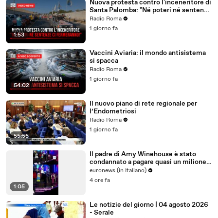
Nuova protesta contro l'inceneritore di
Santa Palomba: "Né poteri né sentenze
ci fermeranno!"
Radio Roma
1 giorno fa
1:53
Vaccini Aviaria: il mondo antisistema
si spacca
Radio Roma
1 giorno fa
54:02
Il nuovo piano di rete regionale per
l’Endometriosi
Radio Roma
1 giorno fa
55:55
Il padre di Amy Winehouse è stato
condannato a pagare quasi un milione
di sterline alle amiche
euronews (in Italiano)
4 ore fa
1:05
Le notizie del giorno | 04 agosto 2026
- Serale