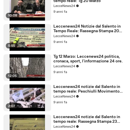
tempo reale: Tg 20 Marzo
LecceNews24
9 anni fa
10:08
Leccenews24 Notizie dal Salento in
Tempo Reale: Rassegna Stampa 20
Marzo
LecceNews24
9 anni fa
5:55
Tg 12 Marzo: Leccenews24 politica,
cronaca, sport, l'informazione 24 ore.
LecceNews24
9 anni fa
12:05
Leccenews24 notizie dal Salento in
tempo reale: Peschiulli Movimento
Regione Salento
LecceNews24
9 anni fa
2:07
Leccenews24 notizie dal Salento in
tempo reale: Rassegna Stampa 23
Febbraio
LecceNews24