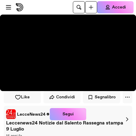
Vai al lettore
Passa al contenuto principale
Accedi
Like
Condividi
Segnalibro
Segui
LecceNews24
Leccenews24 Notizie dal Salento Rassegna stampa
9 Luglio