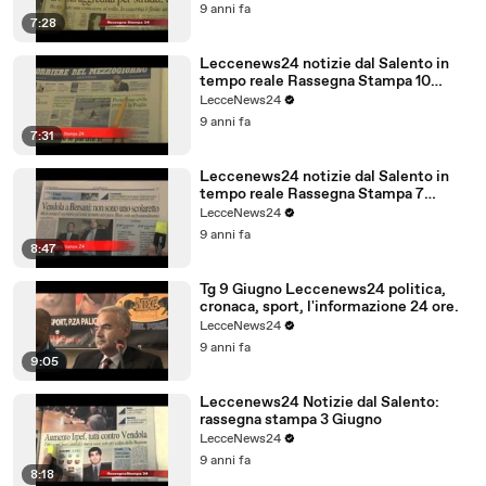
9 anni fa
7:28
Leccenews24 notizie dal Salento in
tempo reale Rassegna Stampa 10
Giugno
LecceNews24
9 anni fa
7:31
Leccenews24 notizie dal Salento in
tempo reale Rassegna Stampa 7
Giugno
LecceNews24
9 anni fa
8:47
Tg 9 Giugno Leccenews24 politica,
cronaca, sport, l'informazione 24 ore.
LecceNews24
9 anni fa
9:05
Leccenews24 Notizie dal Salento:
rassegna stampa 3 Giugno
LecceNews24
9 anni fa
8:18