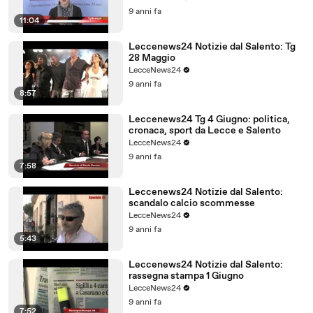
9 anni fa
11:04
Leccenews24 Notizie dal Salento: Tg
28 Maggio
LecceNews24
9 anni fa
8:57
Leccenews24 Tg 4 Giugno: politica,
cronaca, sport da Lecce e Salento
LecceNews24
9 anni fa
7:58
Leccenews24 Notizie dal Salento:
scandalo calcio scommesse
LecceNews24
9 anni fa
5:43
Leccenews24 Notizie dal Salento:
rassegna stampa 1 Giugno
LecceNews24
9 anni fa
7:52