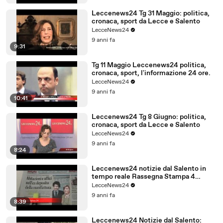
Leccenews24 Tg 31 Maggio: politica,
cronaca, sport da Lecce e Salento
LecceNews24
9 anni fa
9:31
Tg 11 Maggio Leccenews24 politica,
cronaca, sport, l'informazione 24 ore.
LecceNews24
9 anni fa
10:41
Leccenews24 Tg 8 Giugno: politica,
cronaca, sport da Lecce e Salento
LecceNews24
9 anni fa
8:24
Leccenews24 notizie dal Salento in
tempo reale Rassegna Stampa 4
Giugno
LecceNews24
9 anni fa
8:39
Leccenews24 Notizie dal Salento: