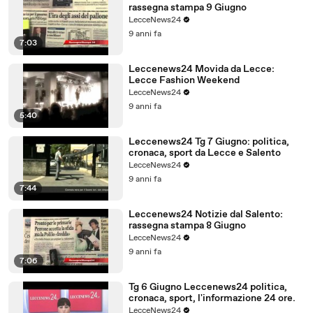
rassegna stampa 9 Giugno
LecceNews24
9 anni fa
7:03
Leccenews24 Movida da Lecce:
Lecce Fashion Weekend
LecceNews24
9 anni fa
5:40
Leccenews24 Tg 7 Giugno: politica,
cronaca, sport da Lecce e Salento
LecceNews24
9 anni fa
7:44
Leccenews24 Notizie dal Salento:
rassegna stampa 8 Giugno
LecceNews24
9 anni fa
7:06
Tg 6 Giugno Leccenews24 politica,
cronaca, sport, l'informazione 24 ore.
LecceNews24