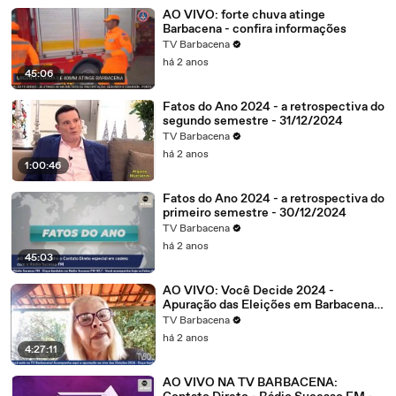
AO VIVO: forte chuva atinge
Barbacena - confira informações
TV Barbacena
há 2 anos
45:06
Fatos do Ano 2024 - a retrospectiva do
segundo semestre - 31/12/2024
TV Barbacena
há 2 anos
1:00:46
Fatos do Ano 2024 - a retrospectiva do
primeiro semestre - 30/12/2024
TV Barbacena
há 2 anos
45:03
AO VIVO: Você Decide 2024 -
Apuração das Eleições em Barbacena e
Região
TV Barbacena
há 2 anos
4:27:11
AO VIVO NA TV BARBACENA: