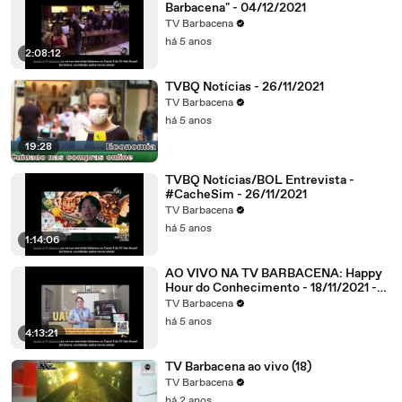
Barbacena" - 04/12/2021
TV Barbacena
há 5 anos
2:08:12
TVBQ Notícias - 26/11/2021
TV Barbacena
há 5 anos
19:28
TVBQ Notícias/BOL Entrevista -
#CacheSim - 26/11/2021
TV Barbacena
há 5 anos
1:14:06
AO VIVO NA TV BARBACENA: Happy
Hour do Conhecimento - 18/11/2021 -
#LigueNo2
TV Barbacena
há 5 anos
4:13:21
TV Barbacena ao vivo (18)
TV Barbacena
há 2 anos