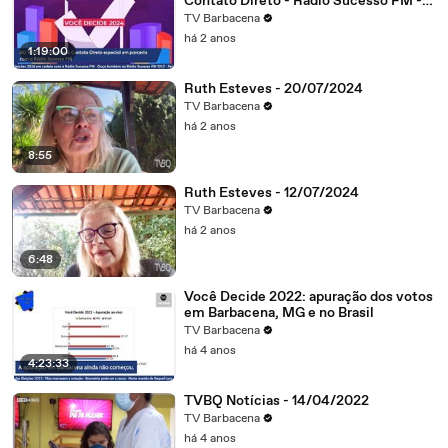
Contato Direto - Rádio Sucesso FM -
07/10/2024
TV Barbacena
há 2 anos
1:19:00
Ruth Esteves - 20/07/2024
TV Barbacena
há 2 anos
8:55
Ruth Esteves - 12/07/2024
TV Barbacena
há 2 anos
6:48
Você Decide 2022: apuração dos votos
em Barbacena, MG e no Brasil
TV Barbacena
há 4 anos
4:23:33
TVBQ Notícias - 14/04/2022
TV Barbacena
há 4 anos