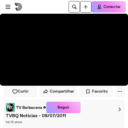
Pular para o player
Ir para o conteúdo principal
Conectar
Curtir
Compartilhar
Favorito
Seguir
TV Barbacena
TVBQ Notícias - 08/07/2011
há 15 anos