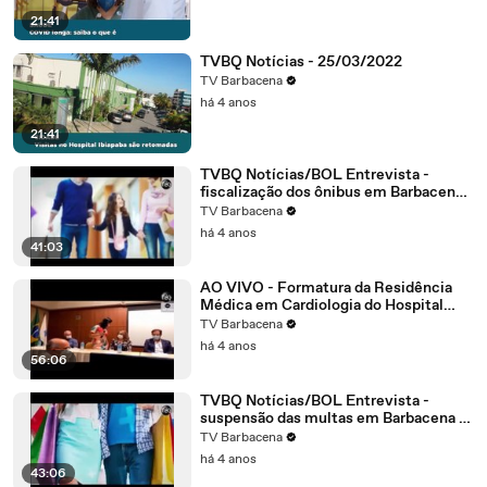
21:41
TVBQ Notícias - 25/03/2022
TV Barbacena
há 4 anos
21:41
TVBQ Notícias/BOL Entrevista -
fiscalização dos ônibus em Barbacena -
18/03/2022
TV Barbacena
há 4 anos
41:03
AO VIVO - Formatura da Residência
Médica em Cardiologia do Hospital
Ibiapaba CEBAMS - 18/03/2022
TV Barbacena
há 4 anos
56:06
TVBQ Notícias/BOL Entrevista -
suspensão das multas em Barbacena -
11/03/2022
TV Barbacena
há 4 anos
43:06