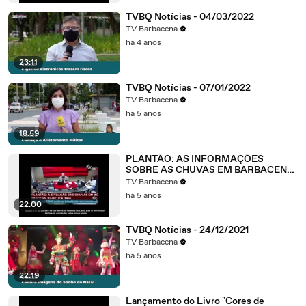
TVBQ Notícias - 04/03/2022
TV Barbacena
há 4 anos
23:11
TVBQ Notícias - 07/01/2022
TV Barbacena
há 5 anos
18:59
PLANTÃO: AS INFORMAÇÕES
SOBRE AS CHUVAS EM BARBACENA
E EM MINAS GERAIS - 08/01/2022
TV Barbacena
há 5 anos
22:00
TVBQ Notícias - 24/12/2021
TV Barbacena
há 5 anos
22:19
Lançamento do Livro "Cores de