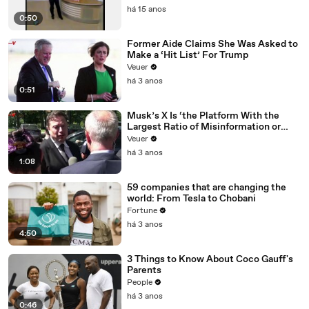
há 15 anos
0:50
Former Aide Claims She Was Asked to
Make a ‘Hit List’ For Trump
Veuer
há 3 anos
0:51
Musk’s X Is ‘the Platform With the
Largest Ratio of Misinformation or
Disinformation’ Amongst All Social
Veuer
Media Platforms
há 3 anos
1:08
59 companies that are changing the
world: From Tesla to Chobani
Fortune
há 3 anos
4:50
3 Things to Know About Coco Gauff's
Parents
People
há 3 anos
0:46