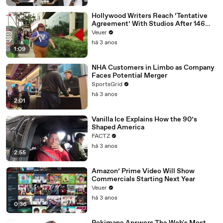
Hollywood Writers Reach ‘Tentative
Agreement’ With Studios After 146
Day Strike
Veuer
há 3 anos
1:09
NHA Customers in Limbo as Company
Faces Potential Merger
SportsGrid
há 3 anos
2:01
Vanilla Ice Explains How the 90’s
Shaped America
FACTZ
há 3 anos
2:55
Amazon’ Prime Video Will Show
Commercials Starting Next Year
Veuer
há 3 anos
0:36