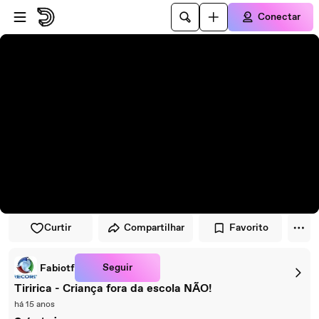
Pular para o player
Ir para o conteúdo principal
Conectar
Curtir
Compartilhar
Favorito
Seguir
Fabiotf
Tiririca - Criança fora da escola NÃO!
há 15 anos