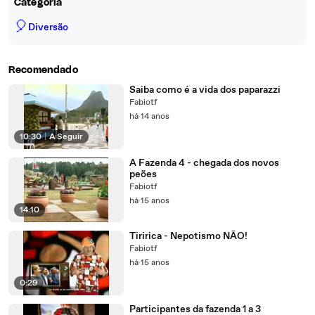
Categoria
🎈
Diversão
Recomendado
Saiba como é a vida dos paparazzi
Fabiotf
há 14 anos
10:30
|
A Seguir
A Fazenda 4 - chegada dos novos
peões
Fabiotf
há 15 anos
14:10
Tiririca - Nepotismo NÃO!
Fabiotf
há 15 anos
0:29
Participantes da fazenda 1 a 3