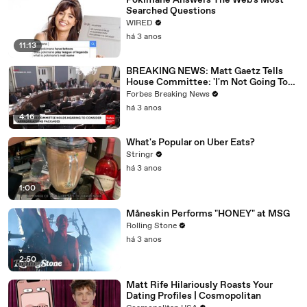
Pokimane Answers The Web's Most
Searched Questions
WIRED
há 3 anos
11:13
BREAKING NEWS: Matt Gaetz Tells
House Committee: 'I'm Not Going To
Vote For A Continuing Resolution'
Forbes Breaking News
há 3 anos
4:16
What's Popular on Uber Eats?
Stringr
há 3 anos
1:00
Måneskin Performs "HONEY" at MSG
Rolling Stone
há 3 anos
2:50
Matt Rife Hilariously Roasts Your
Dating Profiles | Cosmopolitan