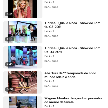
Fabiotf
há 15 anos
6:31
Tiririca - Qual é a boa - Show do Tom
14-03-2011
Fabiotf
há 15 anos
1:50
Tiririca - Qual é a boa - Show do Tom
07-03-2011
Fabiotf
há 15 anos
2:45
Abertura da 1° temporada de Todo
mundo odeia o chris
Fabiotf
há 15 anos
0:30
Wagner Montes dançando o passinho
do menor da favela
Fabiotf