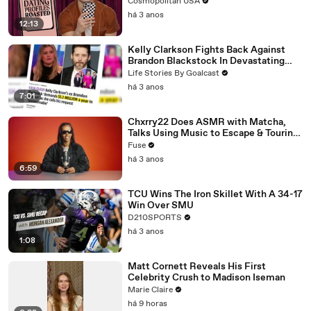
Cosmopolitan USA
há 3 anos
12:13
Kelly Clarkson Fights Back Against
Brandon Blackstock In Devastating
Divorce Battle
Life Stories By Goalcast
há 3 anos
7:01
Chxrry22 Does ASMR with Matcha,
Talks Using Music to Escape & Touring
with The Weeknd
Fuse
há 3 anos
6:59
TCU Wins The Iron Skillet With A 34-17
Win Over SMU
D210SPORTS
há 3 anos
1:08
Matt Cornett Reveals His First
Celebrity Crush to Madison Iseman
Marie Claire
há 9 horas