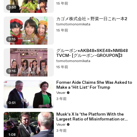
15 年前
3:50
カゴメ株式会社＞野菜一日これ一本2
tomotomonomikata
15 年前
0:15
グルーポン×AKB48×SKE48×NMB48
TVCM- [グルーポン-GROUPON】3
tomotomonomikata
15 年前
0:15
Former Aide Claims She Was Asked to
Make a ‘Hit List’ For Trump
Veuer
3 年前
0:51
Musk’s X Is ‘the Platform With the
Largest Ratio of Misinformation or
Disinformation’ Amongst All Social
Veuer
Media Platforms
3 年前
1:08