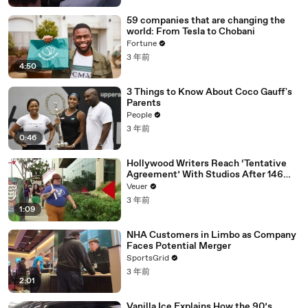
59 companies that are changing the
world: From Tesla to Chobani
Fortune
3 年前
4:50
3 Things to Know About Coco Gauff's
Parents
People
3 年前
0:46
Hollywood Writers Reach ‘Tentative
Agreement’ With Studios After 146
Day Strike
Veuer
3 年前
1:09
NHA Customers in Limbo as Company
Faces Potential Merger
SportsGrid
3 年前
2:01
Vanilla Ice Explains How the 90’s