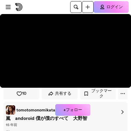
プレイヤーにスキップ
メインコンテンツにスキップ
ログイン
ブックマー
10
共有する
ク
+フォロー
tomotomonomikata
嵐 andoroid 僕が僕のすべて 大野智
15 年前