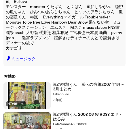
嵐 Believe
モンスター monster うたばん とくばん 嵐にしやがれ 秘密
の嵐ちゃん ひみつのあらしちゃん ヒミツのアラシちゃん 嵐
の宿題くん vs嵐 Everything マイガール Troublemaker
Monster To be free Løve Rainbow Dear Snow 果てない空 ミュ
ージックステーション エムステ Mステ music station FNS歌
謡祭 arashi 大野智 櫻井翔 相葉雅紀 二宮和也 松本潤 新曲 pv mv
jpop 迷宮ラブソング 謎解きはディナーのあとで 謎解きは
ディナーの後で
カテゴリ
🎵
ミュージック
お勧め
嵐の宿題くん 嵐への宿題2007年1月～
3月まとめ
takano lee
7 年前
47:49
|
次
嵐の宿題くん 2008 06 16 #088 エド・
はるみ
LolaNannie45806068