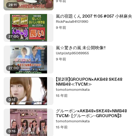
9 年前
28:11
嵐の宿題くん 2007 11 05 #057 小林麻央
RickPaula84101990
9 年前
27:00
嵐☆驚きの嵐 未公開映像‼
UstpUstp95069955
9 年前
27:00
【第2弾】GROUPON×AKB48 SKE48
NMB48≪TVCM≫
tomotomonomikata
15 年前
0:15
グルーポン×AKB48×SKE48×NMB48
TVCM- [グルーポン-GROUPON】3
tomotomonomikata
15 年前
0:15