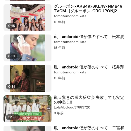
グルーポン×AKB48×SKE48×NMB48
TVCM- [グルーポン-GROUPON】2
tomotomonomikata
15 年前
0:15
嵐 andoroid 僕が僕のすべて 松本潤
tomotomonomikata
15 年前
0:31
嵐 andoroid 僕が僕のすべて 桜井翔
tomotomonomikata
15 年前
0:31
嵐☆驚きの嵐大反省会 失敗しても安定
の仲良し‼
LolaMccloud37883720
9 年前
26:38
嵐 andoroid 僕が僕のすべて 二宮和