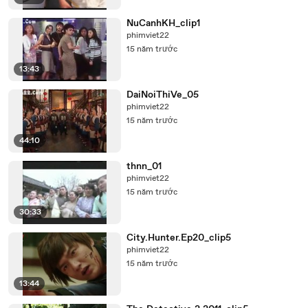
NuCanhKH_clip1
phimviet22
15 năm trước
13:43
DaiNoiThiVe_05
phimviet22
15 năm trước
44:10
thnn_01
phimviet22
15 năm trước
30:33
City.Hunter.Ep20_clip5
phimviet22
15 năm trước
13:44