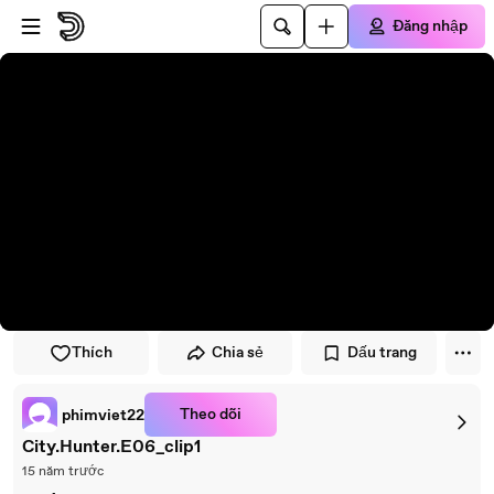
Đi đến trình phát
Đi đến nội dung chính
Đăng nhập
Thích
Chia sẻ
Dấu trang
Theo dõi
phimviet22
City.Hunter.E06_clip1
15 năm trước