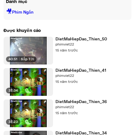
Danh mục
🎥
Phim Ngắn
Được khuyến cáo
DietMaHiepDao_Thien_50
phimviet22
15 năm trước
40:51
|
Sắp Tới
DietMaHiepDao_Thien_41
phimviet22
15 năm trước
37:34
DietMaHiepDao_Thien_36
phimviet22
15 năm trước
37:23
DietMaHiepDao_Thien_34