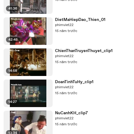
15 năm trước
41:36
DietMaHiepDao_Thien_01
phimviet22
15 năm trước
42:45
ChienThanTruyenThuyet_clip1
phimviet22
15 năm trước
14:58
DoanTinhTuHy_clip1
phimviet22
15 năm trước
14:27
NuCanhKH_clip7
phimviet22
15 năm trước
13:34