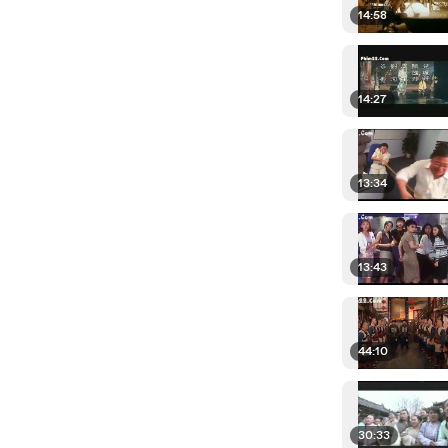
14:58
14:27
13:34
13:43
44:10
30:33