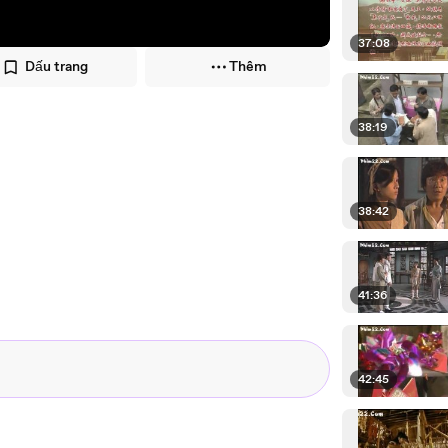
37:08
Dấu trang
Thêm
38:19
38:42
41:36
42:45