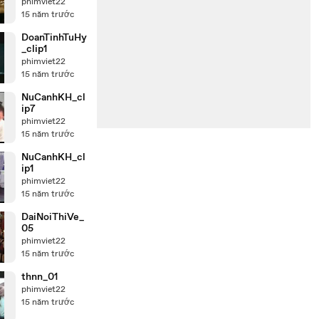
p1
phimviet22
15 năm trước
DoanTinhTuHy
_clip1
phimviet22
15 năm trước
NuCanhKH_cl
ip7
phimviet22
15 năm trước
NuCanhKH_cl
ip1
phimviet22
15 năm trước
DaiNoiThiVe_
05
phimviet22
15 năm trước
thnn_01
phimviet22
15 năm trước