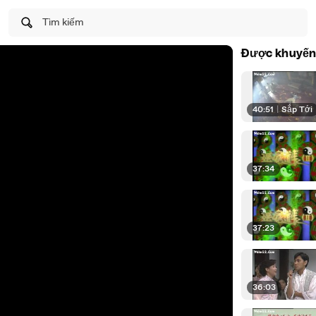
Tìm kiếm
Được khuyến
40:51
|
Sắp Tới
37:34
37:23
36:03