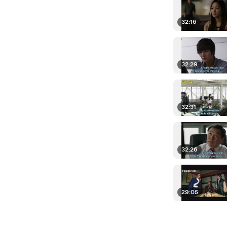
32:16
32:29
32:31
32:26
29:05