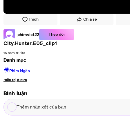
Thích
Chia sẻ
Theo dõi
phimviet22
City.Hunter.E05_clip1
15 năm trước
Danh mục
🎥
Phim Ngắn
Hiển thị ít hơn
Bình luận
Thêm
nhận
xét
của
bạn