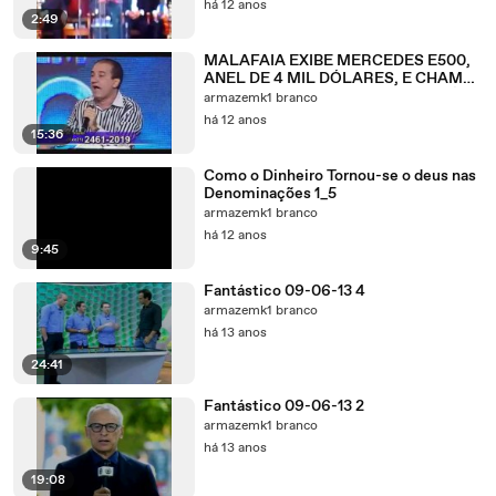
há 12 anos
2:49
MALAFAIA EXIBE MERCEDES E500,
ANEL DE 4 MIL DÓLARES, E CHAMA
OS TELESPECTADORES DE MANÉS!
armazemk1 branco
há 12 anos
15:36
Como o Dinheiro Tornou-se o deus nas
Denominações 1_5
armazemk1 branco
há 12 anos
9:45
Fantástico 09-06-13 4
armazemk1 branco
há 13 anos
24:41
Fantástico 09-06-13 2
armazemk1 branco
há 13 anos
19:08