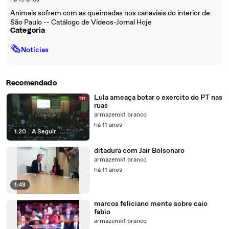
há 15 anos
Animais sofrem com as queimadas nos canaviais do interior de
São Paulo -- Catálogo de Vídeos-Jornal Hoje
Categoria
🗞
Notícias
Recomendado
Lula ameaça botar o exercito do PT nas
ruas
armazemk1 branco
há 11 anos
1:20
|
A Seguir
ditadura com Jair Bolsonaro
armazemk1 branco
há 11 anos
1:48
marcos feliciano mente sobre caio
fabio
armazemk1 branco