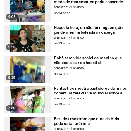
medo de matemática pode causar dor
de cabeça
armazemk1 branco
há 13 anos
4:03
Naquela hora, eu não fui ninguém, diz
pai de menina baleada na cabeça
armazemk1 branco
há 13 anos
5:11
Robô tem vida social de menino que
não podia sair do hospital
armazemk1 branco
há 13 anos
5:35
Fantástico mostra bastidores da maior
cobertura televisiva mundial sobre a
Pororoca
armazemk1 branco
há 13 anos
7:20
Estudos mostram que cura da Aids
pode estar próxima
armazemk1 branco