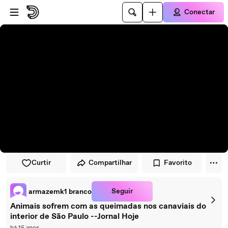
Pular para o player
Ir para o conteúdo principal
Conectar
Curtir
Compartilhar
Favorito
Seguir
armazemk1 branco
Animais sofrem com as queimadas nos canaviais do
interior de São Paulo --Jornal Hoje