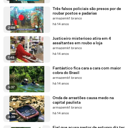
Três falsos policiais são presos por de
roubar postos e padarias
armazemk1 branco
há 14 anos
2:08
Justiceiro misterioso atira em 4
assaltantes em roubo a loja
armazemk1 branco
há 14 anos
1:48
Fantástico fica cara a cara com maior
cobra do Brasil
armazemk1 branco
há 14 anos
5:37
Onda de arrastões causa medo na
capital paulista
armazemk1 branco
há 14 anos
4:39
Fiel que acusa pastor de estupro diz ter