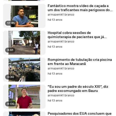
Fantástico mostra vídeo de caçada a
um dos traficantes mais perigosos do
Rio
armazemk1 branco
há 13 anos
17:45
Hospital cobra sessões de
quimioterapia de pacientes que já
haviam morrido
armazemk1 branco
há 13 anos
9:51
Rompimento de tubulação cria piscina
em frente ao Maracanã
armazemk1 branco
há 13 anos
0:30
“Eu sou um padre do século XXI”, diz
padre excomungado em Bauru
armazemk1 branco
há 13 anos
6:05
Pesquisadores dos EUA concluem que