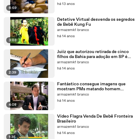
há 13 anos
6:59
Detetive Virtual desvenda os segredos
de Bebê Kung Fu
armazemk1 branco
há 14 anos
3:03
Juiíz que autorizou retirada de cinco
filhos da Bahia para adoção em SP é
ouvido em CPI
armazemk1 branco
há 14 anos
2:39
Fantástico consegue imagens que
mostram PMs matando homem
desarmado em SP
armazemk1 branco
há 14 anos
4:08
Vídeo Flagra Venda De Bebê Fronteira
Brasileiro
armazemk1 branco
há 14 anos
1:35