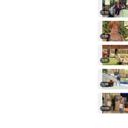
1:10
1:10
1:11
1:16
1:05