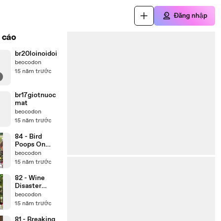
Đăng nhập
 cáo
br20loinoidoi
beocodon
15 năm trước
br17giotnuoc
mat
beocodon
15 năm trước
84 - Bird
Poops On
Sleeping Man
beocodon
15 năm trước
82 - Wine
Disaster
Prank
beocodon
15 năm trước
81 - Breaking