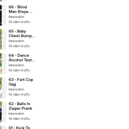
66 - Blind
Man Steps On
Banana Peel
beocodon
15 năm trước
65 - ‪Baby
Chest Bump
Prank‬‏
beocodon
15 năm trước
64 - Dance
Alcohol Test
Gag
beocodon
15 năm trước
63 - Fart Cop
Gag
beocodon
15 năm trước
62 - Balls In
Zipper Prank
beocodon
15 năm trước
61 - Kick To