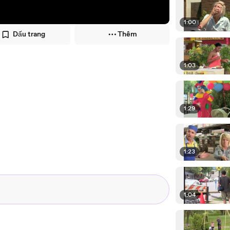
1:00
Dấu trang
Thêm
1:03
1:29
1:23
1:04