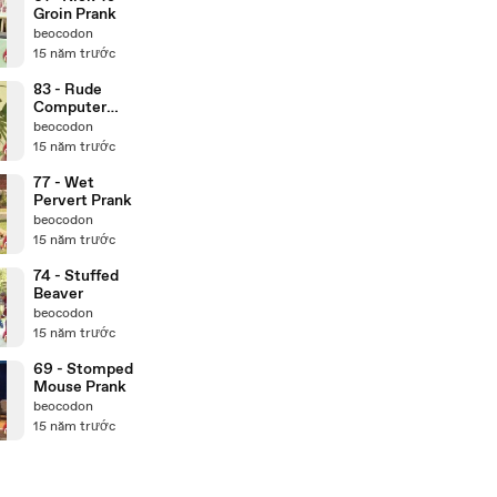
Groin Prank
beocodon
15 năm trước
83 - Rude
Computer
Pushers Gag
beocodon
15 năm trước
77 - Wet
Pervert Prank
beocodon
15 năm trước
74 - Stuffed
Beaver
beocodon
15 năm trước
69 - Stomped
Mouse Prank
beocodon
15 năm trước