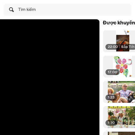
Tìm kiếm
Được khuyến
22:00
|
Sắp Tới
17:00
1:23
1:30