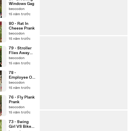
Windows Gag
beocodon
15 năm trước
80 - Rat In
Cheese Prank
beocodon
15 năm trước
79 - Stroller
Flies Away
Prank
beocodon
15 năm trước
78 -
Employee Of
The Month
beocodon
Gag
15 năm trước
76 - Fly Plank
Prank
beocodon
15 năm trước
73 - Swing
Girl VS Bike