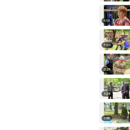
1:13
1:20
2:21
1:29
1:15