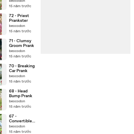
Lady
beocodon
15 năm trước
72 - ‪Priest
Prankster‬‏
beocodon
15 năm trước
71 - Clumsy
Groom Prank
beocodon
15 năm trước
70 - Breaking
Car Prank
beocodon
15 năm trước
68 - Head
Bump Prank
beocodon
15 năm trước
67 -
‪Convertible
Dog Poop Gag‬‏
beocodon
15 năm trước