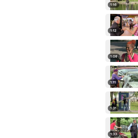
1:16
1:12
1:08
1:11
1:31
1:33