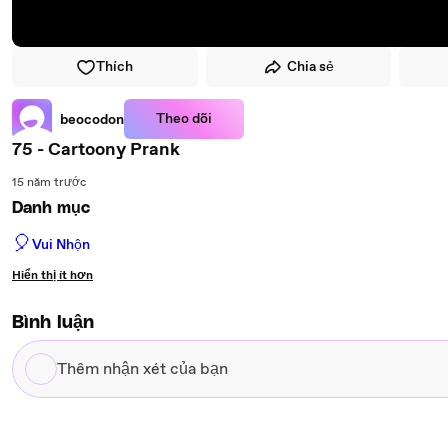
Thích
Chia sẻ
Theo dõi
beocodon
75 - Cartoony Prank
15 năm trước
Danh mục
🎈
Vui Nhộn
Hiển thị ít hơn
Bình luận
Thêm
nhận
xét
của
bạn