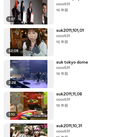
coco531
15 年前
1:57
suk2011,101,01
coco531
15 年前
52:08
suk tokyo dome
coco531
15 年前
2:28
suk2011,11,08
coco531
15 年前
1:10
suk2011,10,31
coco531