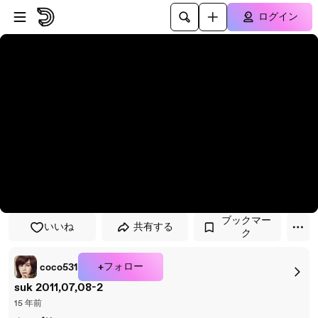
プレイヤーにスキップ
メインコンテンツにスキップ
ログイン
ブックマー
いいね
共有する
ク
+フォロー
coco531
suk 2011,07,08-2
15 年前