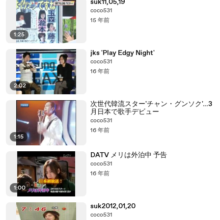
suk11,05,19
coco531
15 年前
1:25
jks 'Play Edgy Night'
coco531
16 年前
2:02
次世代韓流スター'チャン・グンソク'…3
月日本で歌手デビュー
coco531
16 年前
1:15
DATV メリは外泊中 予告
coco531
16 年前
1:00
suk2012,01,20
coco531