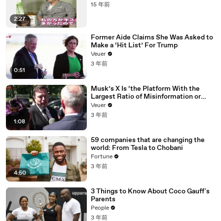
15 年前
2:27
Former Aide Claims She Was Asked to
Make a ‘Hit List’ For Trump
Veuer
3 年前
0:51
Musk’s X Is ‘the Platform With the
Largest Ratio of Misinformation or
Disinformation’ Amongst All Social
Veuer
Media Platforms
3 年前
1:08
59 companies that are changing the
world: From Tesla to Chobani
Fortune
3 年前
4:50
3 Things to Know About Coco Gauff's
Parents
People
3 年前