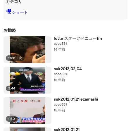
カテゴリ
🎥
ショート
お勧め
lotte スターアベニューfm
coco531
14 年前
14:11
|
次
suk2012,02,04
coco531
15 年前
3:44
suk2012,01,21 ezamashi
coco531
15 年前
1:30
suk2012,01,21