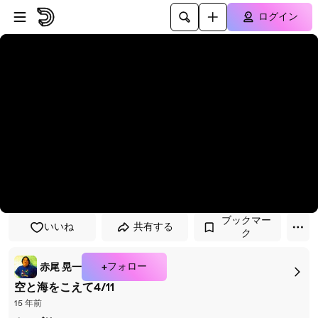
プレイヤーにスキップ
メインコンテンツにスキップ
ログイン
ブックマー
いいね
共有する
ク
+フォロー
赤尾 晃一
空と海をこえて4/11
15 年前