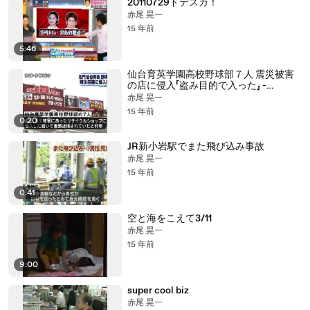
20110729ドデスカ！
赤尾 晃一
15 年前
5:46
仙台育英学園高校野球部７人 震災被害
の店に侵入「盗み目的で入った」 -
YouTube
赤尾 晃一
15 年前
0:20
JR新小岩駅でまた飛び込み事故
赤尾 晃一
15 年前
0:41
空と海をこえて3/11
赤尾 晃一
15 年前
9:00
super cool biz
赤尾 晃一