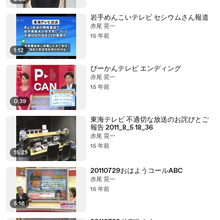
岩手めんこいテレビ セシウムさん報道
赤尾 晃一
15 年前
1:12
ぴーかんテレビ エンディング
赤尾 晃一
15 年前
0:39
東海テレビ 不適切な放送のお詫びとご
報告 2011_8_5 18_36
赤尾 晃一
15 年前
15:21
20110729おはようコールABC
赤尾 晃一
15 年前
5:16