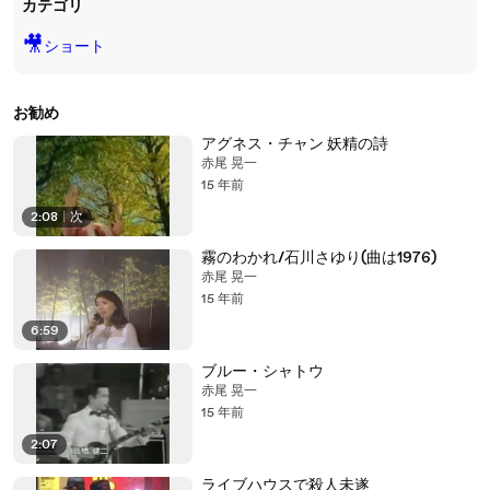
カテゴリ
🎥
ショート
お勧め
アグネス・チャン 妖精の詩
赤尾 晃一
15 年前
2:08
|
次
霧のわかれ/石川さゆり(曲は1976)
赤尾 晃一
15 年前
6:59
ブルー・シャトウ
赤尾 晃一
15 年前
2:07
ライブハウスで殺人未遂