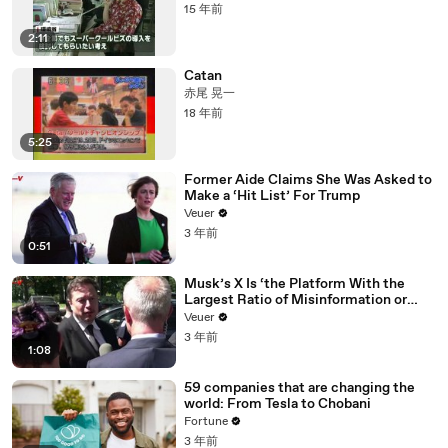
15 年前
2:11
Catan
赤尾 晃一
18 年前
5:25
Former Aide Claims She Was Asked to
Make a ‘Hit List’ For Trump
Veuer
3 年前
0:51
Musk’s X Is ‘the Platform With the
Largest Ratio of Misinformation or
Disinformation’ Amongst All Social
Veuer
Media Platforms
3 年前
1:08
59 companies that are changing the
world: From Tesla to Chobani
Fortune
3 年前