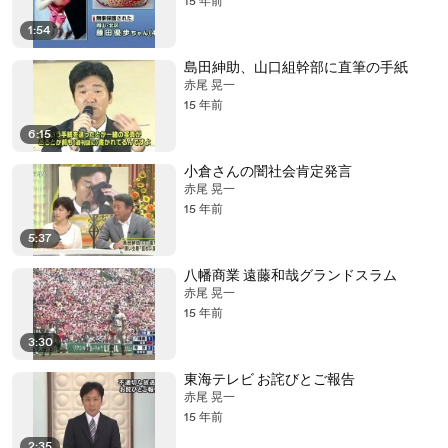
15 年前
1:54
島田紳助、山口組幹部に直筆の手紙
赤尾 晃一
15 年前
6:15
小倉さんの闇社会肯定発言
赤尾 晃一
15 年前
5:37
八幡商業 遠藤和哉グランドスラム
赤尾 晃一
15 年前
3:30
東海テレビ お詫びとご報告
赤尾 晃一
15 年前
2:35