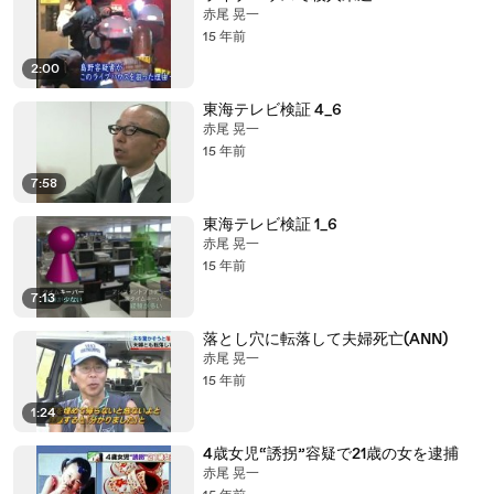
赤尾 晃一
15 年前
2:00
東海テレビ検証 4_6
赤尾 晃一
15 年前
7:58
東海テレビ検証 1_6
赤尾 晃一
15 年前
7:13
落とし穴に転落して夫婦死亡(ANN)
赤尾 晃一
15 年前
1:24
4歳女児“誘拐”容疑で21歳の女を逮捕
赤尾 晃一