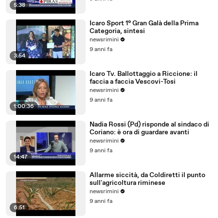
5:38
Icaro Sport 1° Gran Galà della Prima
Categoria, sintesi
newsrimini
9 anni fa
3:54
Icaro Tv. Ballottaggio a Riccione: il
faccia a faccia Vescovi-Tosi
newsrimini
9 anni fa
1:00:36
Nadia Rossi (Pd) risponde al sindaco di
Coriano: è ora di guardare avanti
newsrimini
9 anni fa
14:47
Allarme siccità, da Coldiretti il punto
sull'agricoltura riminese
newsrimini
9 anni fa
6:51