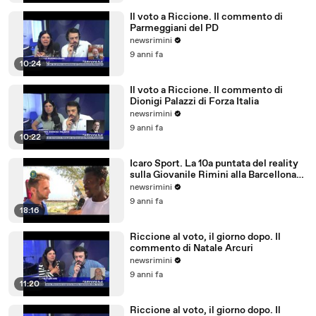
Il voto a Riccione. Il commento di
Parmeggiani del PD
newsrimini
9 anni fa
10:24
Il voto a Riccione. Il commento di
Dionigi Palazzi di Forza Italia
newsrimini
9 anni fa
10:22
Icaro Sport. La 10a puntata del reality
sulla Giovanile Rimini alla Barcellona
Professional Cup
newsrimini
9 anni fa
18:16
Riccione al voto, il giorno dopo. Il
commento di Natale Arcuri
newsrimini
9 anni fa
11:20
Riccione al voto, il giorno dopo. Il