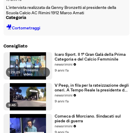
15 anni fa
L'intervista realizzata da Genny Bronzetti al presidente della
Scuola Calcio AC Rimini 1912 Marco Amati
Categoria
🎥
Cortometraggi
Consigliato
Icaro Sport. Il 1° Gran Galà della Prima
Categoria e del Calcio Femminile
newsrimini
Prossimi
9 anni fa
1:29:25
|
video
V Peep, in fila per la rateizzazione degli
oneri. A Tempo Reale la presidente del
Comitato
newsrimini
9 anni fa
9:45
Comeca di Morciano. Sindacati sul
piede di guerra
newsrimini
9 anni fa