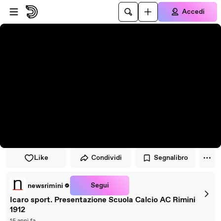
Vai al lettore
Passa al contenuto principale
Accedi
Like
Condividi
Segnalibro
Segui
newsrimini
Icaro sport. Presentazione Scuola Calcio AC Rimini
1912