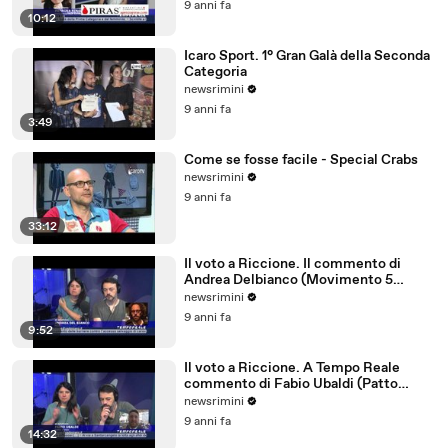
9 anni fa
10:12
Icaro Sport. 1° Gran Galà della Seconda
Categoria
newsrimini
9 anni fa
3:49
Come se fosse facile - Special Crabs
newsrimini
9 anni fa
33:12
Il voto a Riccione. Il commento di
Andrea Delbianco (Movimento 5
Stelle)
newsrimini
9 anni fa
9:52
Il voto a Riccione. A Tempo Reale
commento di Fabio Ubaldi (Patto
Civico Riccione)
newsrimini
9 anni fa
14:32