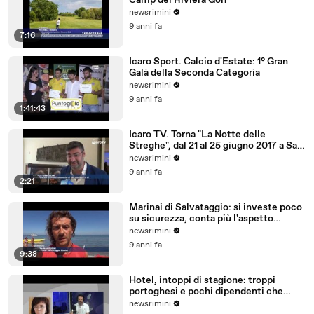
Camp del Riviera Golf
newsrimini
9 anni fa
7:16
Icaro Sport. Calcio d'Estate: 1° Gran
Galà della Seconda Categoria
newsrimini
9 anni fa
1:41:43
Icaro TV. Torna "La Notte delle
Streghe", dal 21 al 25 giugno 2017 a San
Giovanni in M
newsrimini
9 anni fa
2:21
Marinai di Salvataggio: si investe poco
su sicurezza, conta più l'aspetto
economico
newsrimini
9 anni fa
9:38
Hotel, intoppi di stagione: troppi
portoghesi e pochi dipendenti che
parlano tedesco
newsrimini