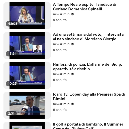
A Tempo Reale ospite il sindaco di
Coriano Domenica Spinelli
newsrimini
9 anni fa
43:03
Ad una settimana dal voto, l'intervista
al neo sindaco di Morciano Giorgio
Ciotti
newsrimini
9 anni fa
15:24
Rinforzi di polizia. L'allarme del Siulp:
operatività a rischio
newsrimini
9 anni fa
10:25
Icaro Tv. L'open day alla Pesaresi Spa di
Rimini
newsrimini
9 anni fa
2:31
Il golf a portata di bambino. Il Summer