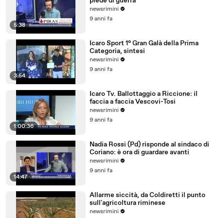
piede di guerra
newsrimini
9 anni fa
5:38
Icaro Sport 1° Gran Galà della Prima
Categoria, sintesi
newsrimini
9 anni fa
3:54
Icaro Tv. Ballottaggio a Riccione: il
faccia a faccia Vescovi-Tosi
newsrimini
9 anni fa
1:00:36
Nadia Rossi (Pd) risponde al sindaco di
Coriano: è ora di guardare avanti
newsrimini
9 anni fa
14:47
Allarme siccità, da Coldiretti il punto
sull'agricoltura riminese
newsrimini