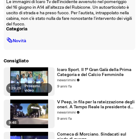
Le immagini di Icaro Tv dell'incidente avvenuto nel pomeriggio
del 16 giugno in A14 all'altezza del Rubicone. Un autoarticolato è
uscito di strada e ha preso fuoco. Per l'autista, intrappolato nella
cabina, non c'è stato nulla da fare nonostante l'intervento dei vigili
del fuoco.
Categoria
🗞
Novità
Consigliato
Icaro Sport. Il 1° Gran Galà della Prima
Categoria e del Calcio Femminile
newsrimini
Prossimi
9 anni fa
1:29:25
|
video
V Peep, in fila per la rateizzazione degli
oneri. A Tempo Reale la presidente del
Comitato
newsrimini
9 anni fa
9:45
Comeca di Morciano. Sindacati sul