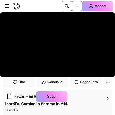
Vai al lettore
Passa al contenuto principale
Accedi
Like
Condividi
Segnalibro
Segui
newsrimini
IcaroTv. Camion in fiamme in A14
15 anni fa