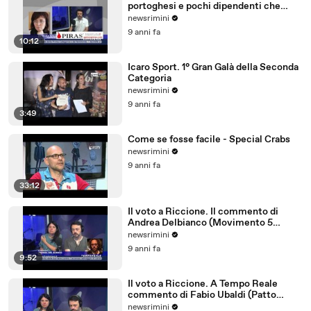
portoghesi e pochi dipendenti che
parlano tedesco
newsrimini
9 anni fa
10:12
Icaro Sport. 1° Gran Galà della Seconda
Categoria
newsrimini
9 anni fa
3:49
Come se fosse facile - Special Crabs
newsrimini
9 anni fa
33:12
Il voto a Riccione. Il commento di
Andrea Delbianco (Movimento 5
Stelle)
newsrimini
9 anni fa
9:52
Il voto a Riccione. A Tempo Reale
commento di Fabio Ubaldi (Patto
Civico Riccione)
newsrimini