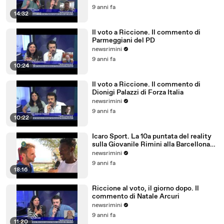
9 anni fa
14:32
Il voto a Riccione. Il commento di
Parmeggiani del PD
newsrimini
9 anni fa
10:24
Il voto a Riccione. Il commento di
Dionigi Palazzi di Forza Italia
newsrimini
9 anni fa
10:22
Icaro Sport. La 10a puntata del reality
sulla Giovanile Rimini alla Barcellona
Professional Cup
newsrimini
9 anni fa
18:16
Riccione al voto, il giorno dopo. Il
commento di Natale Arcuri
newsrimini
9 anni fa
11:20