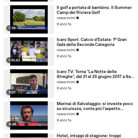
Il golf a portata di bambino. Il Summer
Camp del Riviera Golf
newsrimini
9 anni fa
7:16
Icaro Sport. Calcio d'Estate: 1° Gran
Galà della Seconda Categoria
newsrimini
9 anni fa
1:41:43
Icaro TV. Torna "La Notte delle
Streghe", dal 21 al 25 giugno 2017 a San
Giovanni in M
newsrimini
9 anni fa
2:21
Marinai di Salvataggio: si investe poco
su sicurezza, conta più l'aspetto
economico
newsrimini
9 anni fa
9:38
Hotel, intoppi di stagione: troppi