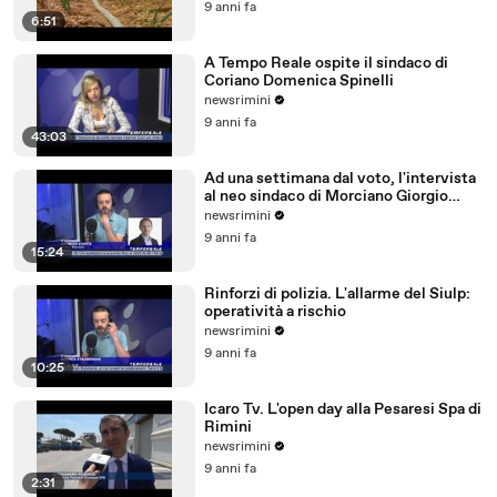
9 anni fa
6:51
A Tempo Reale ospite il sindaco di
Coriano Domenica Spinelli
newsrimini
9 anni fa
43:03
Ad una settimana dal voto, l'intervista
al neo sindaco di Morciano Giorgio
Ciotti
newsrimini
9 anni fa
15:24
Rinforzi di polizia. L'allarme del Siulp:
operatività a rischio
newsrimini
9 anni fa
10:25
Icaro Tv. L'open day alla Pesaresi Spa di
Rimini
newsrimini
9 anni fa
2:31