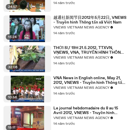
14 năm trước
24:57
越通社新闻节目2012年5月22日, VNEWS
- Truyền hình Thông tấn xã Việt Nam
VNEWS VIETNAM NEWS AGENCY
14 năm trước
15:24
THỜI SỰ 19H 21.5.2012, TTXVN,
VNEWS, VNA, TRUYỀN HÌNH THÔNG
TẤN, TTXVN
VNEWS VIETNAM NEWS AGENCY
14 năm trước
32:06
VNA News in English online, May 21,
2012, VNEWS - Truyền hình Thông tấn
xã Việt Nam
VNEWS VIETNAM NEWS AGENCY
14 năm trước
10:56
Le journal hebdomadaire du 8 au 15
Avril 2012, VNEWS - Truyền hình
Thông tấn xã Việt Nam
VNEWS VIETNAM NEWS AGENCY
14 năm trước
15:11