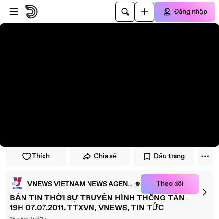
Đi đến trình phát
Đi đến nội dung chính
Đăng nhập
Thích
Chia sẻ
Dấu trang
Theo dõi
VNEWS VIETNAM NEWS AGENCY
BẢN TIN THỜI SỰ TRUYỀN HÌNH THÔNG TẤN
19H 07.07.2011, TTXVN, VNEWS, TIN TỨC