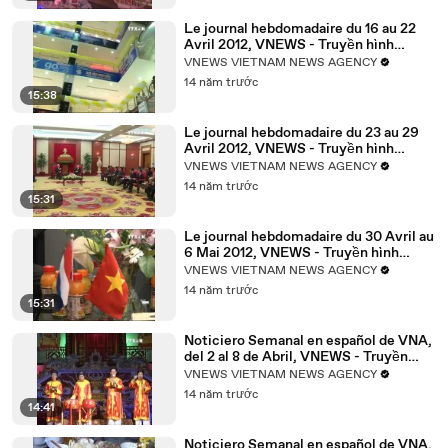
Le journal hebdomadaire du 16 au 22
Avril 2012, VNEWS - Truyền hình
Thông tấn xã Việt Nam
VNEWS VIETNAM NEWS AGENCY
14 năm trước
15:38
Le journal hebdomadaire du 23 au 29
Avril 2012, VNEWS - Truyền hình
Thông tấn xã Việt Nam
VNEWS VIETNAM NEWS AGENCY
14 năm trước
15:31
Le journal hebdomadaire du 30 Avril au
6 Mai 2012, VNEWS - Truyền hình
Thông tấn xã Việt Nam
VNEWS VIETNAM NEWS AGENCY
14 năm trước
15:31
Noticiero Semanal en español de VNA,
del 2 al 8 de Abril, VNEWS - Truyền
hình Thông tấn xã Việt Nam
VNEWS VIETNAM NEWS AGENCY
14 năm trước
14:41
Noticiero Semanal en español de VNA,