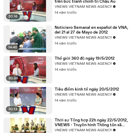
trên bức tranh chính trị Châu Âu
VNEWS VIETNAM NEWS AGENCY
14 năm trước
30:16
Noticiero Semanal en español de VNA,
del 21 al 27 de Mayo de 2012
VNEWS VIETNAM NEWS AGENCY
14 năm trước
14:40
Thế giới 360 độ ngày 19/5/2012
VNEWS VIETNAM NEWS AGENCY
14 năm trước
30:36
Tiêu điểm kinh tế ngày 20/5/2012
VNEWS VIETNAM NEWS AGENCY
14 năm trước
30:13
Thời sự Tổng hợp 22h ngày 22/5/2012,
VNEWS - Truyền hình Thông tấn xã
Việt Nam
VNEWS VIETNAM NEWS AGENCY