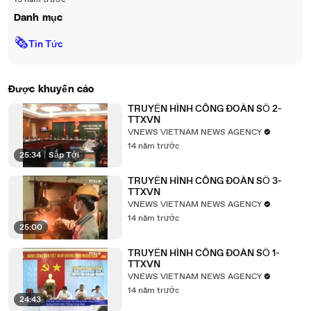
15 năm trước
Danh mục
🗞
Tin Tức
Được khuyến cáo
TRUYỀN HÌNH CÔNG ĐOÀN SỐ 2-
TTXVN
VNEWS VIETNAM NEWS AGENCY
14 năm trước
25:34
|
Sắp Tới
TRUYỀN HÌNH CÔNG ĐOÀN SỐ 3-
TTXVN
VNEWS VIETNAM NEWS AGENCY
14 năm trước
25:00
TRUYỀN HÌNH CÔNG ĐOÀN SỐ 1-
TTXVN
VNEWS VIETNAM NEWS AGENCY
14 năm trước
24:43