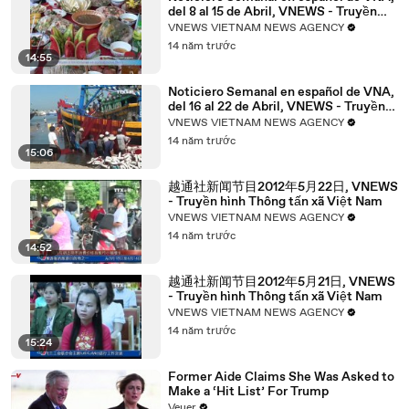
del 8 al 15 de Abril, VNEWS - Truyền
hình Thông tấn xã Việt Nam
VNEWS VIETNAM NEWS AGENCY
14 năm trước
14:55
Noticiero Semanal en español de VNA,
del 16 al 22 de Abril, VNEWS - Truyền
hình Thông tấn xã Việt Nam
VNEWS VIETNAM NEWS AGENCY
14 năm trước
15:06
越通社新闻节目2012年5月22日, VNEWS
- Truyền hình Thông tấn xã Việt Nam
VNEWS VIETNAM NEWS AGENCY
14 năm trước
14:52
越通社新闻节目2012年5月21日, VNEWS
- Truyền hình Thông tấn xã Việt Nam
VNEWS VIETNAM NEWS AGENCY
14 năm trước
15:24
Former Aide Claims She Was Asked to
Make a ‘Hit List’ For Trump
Veuer