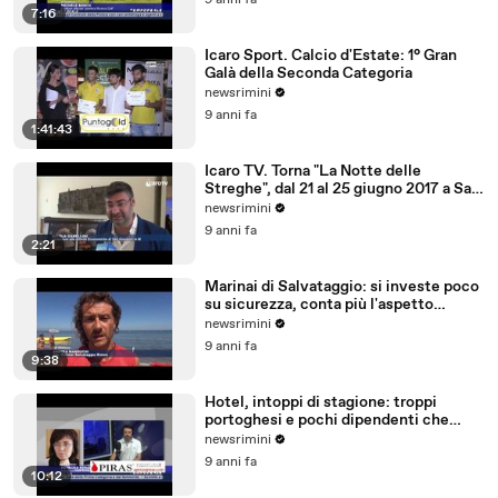
9 anni fa
7:16
Icaro Sport. Calcio d'Estate: 1° Gran
Galà della Seconda Categoria
newsrimini
9 anni fa
1:41:43
Icaro TV. Torna "La Notte delle
Streghe", dal 21 al 25 giugno 2017 a San
Giovanni in M
newsrimini
9 anni fa
2:21
Marinai di Salvataggio: si investe poco
su sicurezza, conta più l'aspetto
economico
newsrimini
9 anni fa
9:38
Hotel, intoppi di stagione: troppi
portoghesi e pochi dipendenti che
parlano tedesco
newsrimini
9 anni fa
10:12