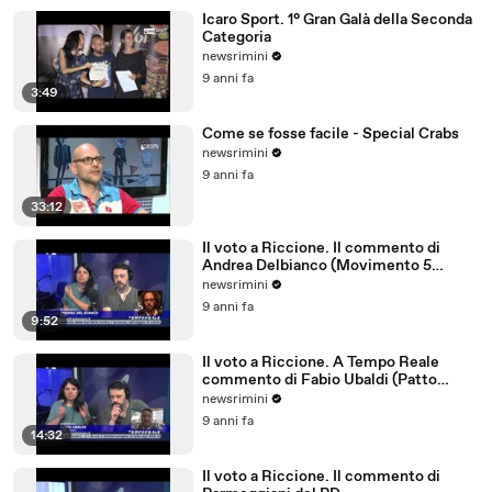
Icaro Sport. 1° Gran Galà della Seconda
Categoria
newsrimini
9 anni fa
3:49
Come se fosse facile - Special Crabs
newsrimini
9 anni fa
33:12
Il voto a Riccione. Il commento di
Andrea Delbianco (Movimento 5
Stelle)
newsrimini
9 anni fa
9:52
Il voto a Riccione. A Tempo Reale
commento di Fabio Ubaldi (Patto
Civico Riccione)
newsrimini
9 anni fa
14:32
Il voto a Riccione. Il commento di