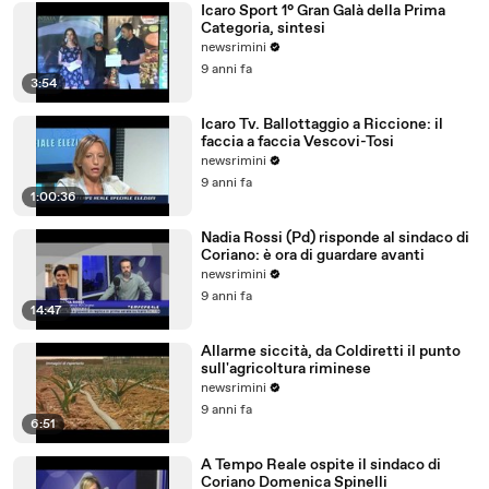
Icaro Sport 1° Gran Galà della Prima
Categoria, sintesi
newsrimini
9 anni fa
3:54
Icaro Tv. Ballottaggio a Riccione: il
faccia a faccia Vescovi-Tosi
newsrimini
9 anni fa
1:00:36
Nadia Rossi (Pd) risponde al sindaco di
Coriano: è ora di guardare avanti
newsrimini
9 anni fa
14:47
Allarme siccità, da Coldiretti il punto
sull'agricoltura riminese
newsrimini
9 anni fa
6:51
A Tempo Reale ospite il sindaco di
Coriano Domenica Spinelli