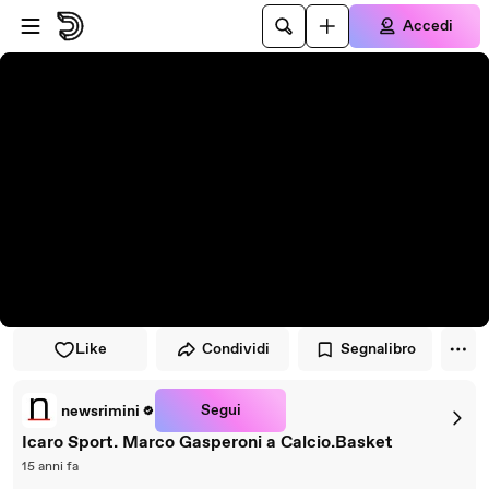
Vai al lettore
Passa al contenuto principale
Accedi
Like
Condividi
Segnalibro
Segui
newsrimini
Icaro Sport. Marco Gasperoni a Calcio.Basket
15 anni fa