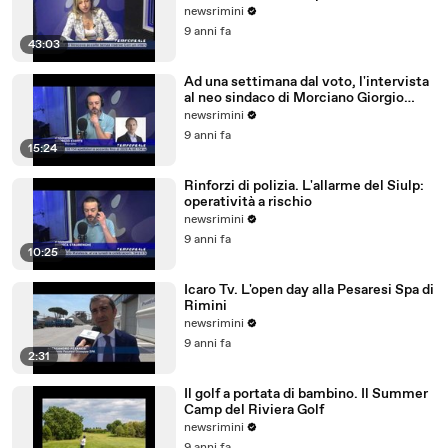
newsrimini
9 anni fa
43:03
Ad una settimana dal voto, l'intervista
al neo sindaco di Morciano Giorgio
Ciotti
newsrimini
9 anni fa
15:24
Rinforzi di polizia. L'allarme del Siulp:
operatività a rischio
newsrimini
9 anni fa
10:25
Icaro Tv. L'open day alla Pesaresi Spa di
Rimini
newsrimini
9 anni fa
2:31
Il golf a portata di bambino. Il Summer
Camp del Riviera Golf
newsrimini