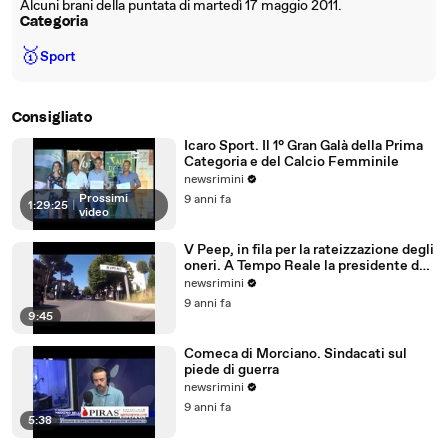
Alcuni brani della puntata di martedì 17 maggio 2011.
Categoria
🥇
Sport
Consigliato
Icaro Sport. Il 1° Gran Galà della Prima
Categoria e del Calcio Femminile
newsrimini
Prossimi
9 anni fa
1:29:25
|
video
V Peep, in fila per la rateizzazione degli
oneri. A Tempo Reale la presidente del
Comitato
newsrimini
9 anni fa
9:45
Comeca di Morciano. Sindacati sul
piede di guerra
newsrimini
9 anni fa
5:38