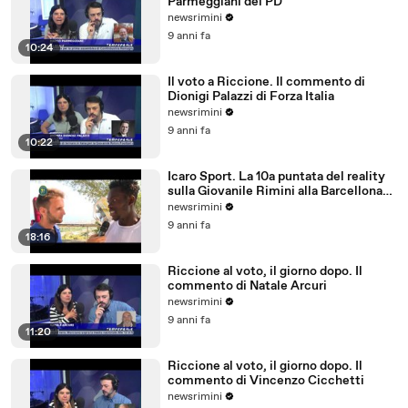
Parmeggiani del PD
newsrimini
9 anni fa
10:24
Il voto a Riccione. Il commento di
Dionigi Palazzi di Forza Italia
newsrimini
9 anni fa
10:22
Icaro Sport. La 10a puntata del reality
sulla Giovanile Rimini alla Barcellona
Professional Cup
newsrimini
9 anni fa
18:16
Riccione al voto, il giorno dopo. Il
commento di Natale Arcuri
newsrimini
9 anni fa
11:20
Riccione al voto, il giorno dopo. Il
commento di Vincenzo Cicchetti
newsrimini