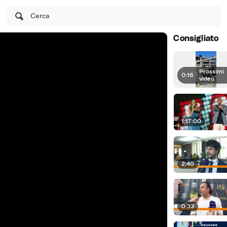
Cerca
Consigliato
Prossimi
0:16
|
video
1:17:00
2:40
0:33