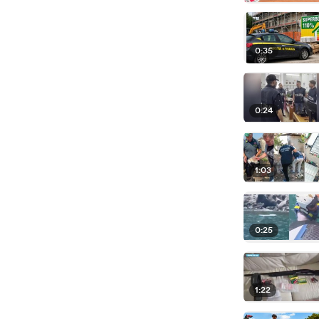
0:35
0:24
1:03
0:25
1:22