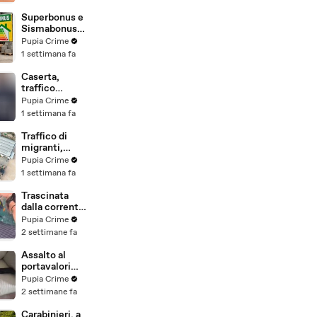
beni per oltre
220mila euro
Superbonus e
a due coniugi
Sismabonus,
(29.07.26)
sequestrati
Pupia Crime
beni per 1,4
1 settimana fa
milioni:
scoperto
Caserta,
sistema con
traffico
false
internazionale
Pupia Crime
abitazioni
di cocaina:
1 settimana fa
(29.07.26)
arrestato
latitante
Traffico di
nigeriano
migranti,
ricercato dal
smantellata
Pupia Crime
2019
rete tra
1 settimana fa
(28.07.26)
Campania e
altre 9
Trascinata
province: 18
dalla corrente
arresti
per 3
Pupia Crime
(27.07.26)
chilometri su
2 settimane fa
un
materassino:
Assalto al
salvata dalla
portavalori
Polizia
con 30 chili
Pupia Crime
(25.07.26)
d'oro sventato
2 settimane fa
dalla Polizia: 11
arresti
Carabinieri, a