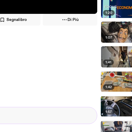
1:20
Segnalibro
Di Più
1:07
1:41
1:42
1:57