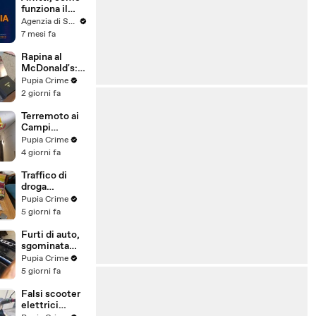
funziona il
canone
Agenzia di Stampa ITALPRESS
concordato
7 mesi fa
Rapina al
McDonald's:
cinque arresti,
Pupia Crime
due indagati
2 giorni fa
anche per
spaccio di
Terremoto ai
droga
Campi
(03.08.26)
Flegrei: 250
Pupia Crime
sfollati e 21
4 giorni fa
feriti,
residenti
Traffico di
chiedono
droga
certezze sul
"ispirato" da
Pupia Crime
futuro
serie tv e trap:
5 giorni fa
(01.08.26)
23 arresti
(31.07.26)
Furti di auto,
sgominata
banda
Pupia Crime
specializzata:
5 giorni fa
10 arresti
(31.07.26)
Falsi scooter
elettrici