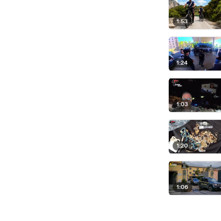
1:53
1:24
1:03
1:20
1:06