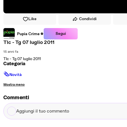
Like
Condividi
Segui
Pupia Crime
Tlc - Tg 07 luglio 2011
15 anni fa
Tlc - Tg 07 luglio 2011
Categoria
🗞
Novità
Mostra meno
Commenti
Aggiungi
il
tuo