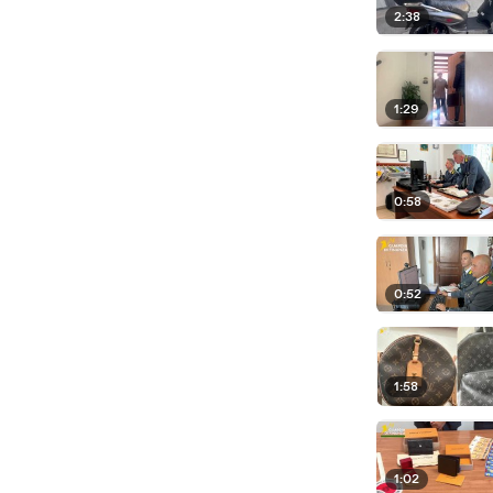
2:38
1:29
0:58
0:52
1:58
1:02