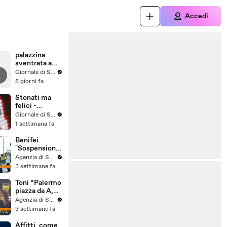
Accedi
palazzina
sventrata a
Messina,
Giornale di Sicilia
nuovo video
5 giorni fa
Stonati ma
felici -
Puntata 15
Giornale di Sicilia
1 settimana fa
Benifei
"Sospensione
accordo Ue-
Agenzia di Stampa ITALPRESS
Israele
3 settimane fa
materia
commerciale,
Toni “Palermo
voto a
piazza da A,
maggioranza"
può essere
Agenzia di Stampa ITALPRESS
l'anno buono”
3 settimane fa
Affitti, come