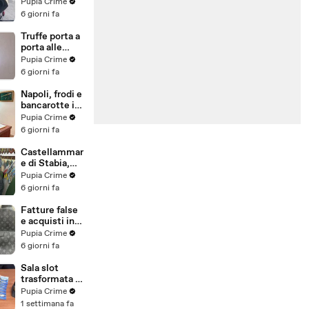
venduti come
Pupia Crime
e-bike:
6 giorni fa
sequestri per
5 milioni
Truffe porta a
(30.07.26)
porta alle
anziane: in 6 a
Pupia Crime
processo,
6 giorni fa
oltre 1200
vittime in
Napoli, frodi e
tutta Italia
bancarotte in
(30.07.26)
commercio
Pupia Crime
vini:
6 giorni fa
sequestro da
7,8 milioni
Castellammar
(30.07.26)
e di Stabia,
evasione
Pupia Crime
fiscale:
6 giorni fa
sequestrati
beni per 1,6
Fatture false
milioni ad un
e acquisti in
consorzio
nero, blitz
Pupia Crime
navale
contro rete di
6 giorni fa
(29.07.26)
imprenditori
cinesi
Sala slot
sequestri per
trasformata in
8,5 milioni
"bancomat":
Pupia Crime
(29.07.26)
sequestrati
1 settimana fa