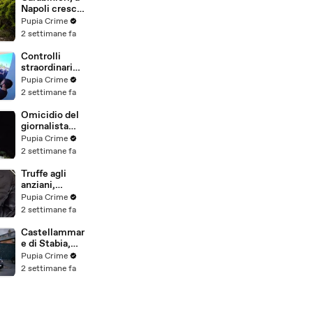
(25.07.26)
Napoli cresce
la "flotta
Pupia Crime
green": nuove
2 settimane fa
auto
elettriche e
Controlli
mezzi
straordinari
sostenibili
della Polizia a
Pupia Crime
anche sulle
Milano e
2 settimane fa
isole
Firenze: 9
(25.07.26)
arresti, 29
Omicidio del
denunce e
giornalista
oltre 7mila
Luca
Pupia Crime
persone
Esposito:
2 settimane fa
identificate
confessa il
(25.07.26)
killer, è un
Truffe agli
26enne
anziani,
tunisino
arrestato il
Pupia Crime
(25.07.26)
telefonista
2 settimane fa
della banda:
colpi anche ad
Castellammar
Aversa, oltre
e di Stabia,
300mila euro
l'ombra del
Pupia Crime
il bottino
clan
2 settimane fa
stimato
D'Alessandro
(24.07.26)
dietro
scommesse
illegali: 5