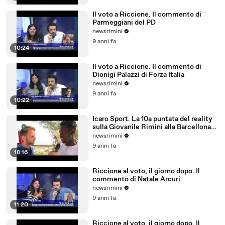
Il voto a Riccione. Il commento di
Parmeggiani del PD
newsrimini
9 anni fa
10:24
Il voto a Riccione. Il commento di
Dionigi Palazzi di Forza Italia
newsrimini
9 anni fa
10:22
Icaro Sport. La 10a puntata del reality
sulla Giovanile Rimini alla Barcellona
Professional Cup
newsrimini
9 anni fa
18:16
Riccione al voto, il giorno dopo. Il
commento di Natale Arcuri
newsrimini
9 anni fa
11:20
Riccione al voto, il giorno dopo. Il