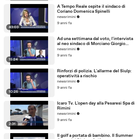
A Tempo Reale ospite il sindaco di
Coriano Domenica Spinelli
newsrimini
9 anni fa
43:03
Ad una settimana dal voto, l'intervista
al neo sindaco di Morciano Giorgio
Ciotti
newsrimini
9 anni fa
15:24
Rinforzi di polizia. L'allarme del Siulp:
operatività a rischio
newsrimini
9 anni fa
10:25
Icaro Tv. L'open day alla Pesaresi Spa di
Rimini
newsrimini
9 anni fa
2:31
Il golf a portata di bambino. Il Summer