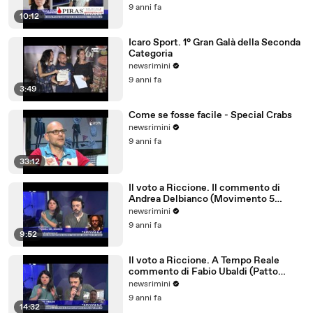
9 anni fa
10:12
Icaro Sport. 1° Gran Galà della Seconda
Categoria
newsrimini
9 anni fa
3:49
Come se fosse facile - Special Crabs
newsrimini
9 anni fa
33:12
Il voto a Riccione. Il commento di
Andrea Delbianco (Movimento 5
Stelle)
newsrimini
9 anni fa
9:52
Il voto a Riccione. A Tempo Reale
commento di Fabio Ubaldi (Patto
Civico Riccione)
newsrimini
9 anni fa
14:32