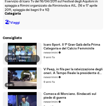
Il servizio di Icaro Tv del 16/04/2011 sul Festival degli Aquiloni in
spiaggia a Rimini organizzato da Riminivola e AIL. (16 e 17 aprile
2011, spiaggia dei bagni 9 e 10)
Categoria
🏖
Viaggi
Consigliato
Icaro Sport. Il 1° Gran Galà della Prima
Categoria e del Calcio Femminile
newsrimini
Prossimi
9 anni fa
1:29:25
|
video
V Peep, in fila per la rateizzazione degli
oneri. A Tempo Reale la presidente del
Comitato
newsrimini
9 anni fa
9:45
Comeca di Morciano. Sindacati sul
piede di guerra
newsrimini