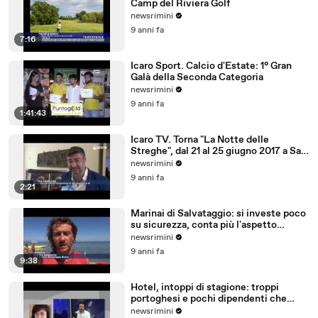
Camp del Riviera Golf
newsrimini
9 anni fa
7:16
Icaro Sport. Calcio d'Estate: 1° Gran
Galà della Seconda Categoria
newsrimini
9 anni fa
1:41:43
Icaro TV. Torna "La Notte delle
Streghe", dal 21 al 25 giugno 2017 a San
Giovanni in M
newsrimini
9 anni fa
2:21
Marinai di Salvataggio: si investe poco
su sicurezza, conta più l'aspetto
economico
newsrimini
9 anni fa
9:38
Hotel, intoppi di stagione: troppi
portoghesi e pochi dipendenti che
parlano tedesco
newsrimini