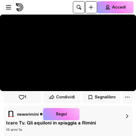
Vai al lettore
Passa al contenuto principale
Accedi
1
Condividi
Segnalibro
Segui
newsrimini
Icaro Tv. Gli aquiloni in spiaggia a Rimini
15 anni fa