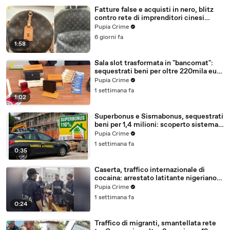
Fatture false e acquisti in nero, blitz
contro rete di imprenditori cinesi
sequestri per 8,5 milioni (29.07.26)
Pupia Crime
6 giorni fa
1:58
Sala slot trasformata in "bancomat":
sequestrati beni per oltre 220mila euro
a due coniugi (29.07.26)
Pupia Crime
1 settimana fa
1:02
Superbonus e Sismabonus, sequestrati
beni per 1,4 milioni: scoperto sistema
con false abitazioni (29.07.26)
Pupia Crime
1 settimana fa
0:35
Caserta, traffico internazionale di
cocaina: arrestato latitante nigeriano
ricercato dal 2019 (28.07.26)
Pupia Crime
1 settimana fa
0:24
Traffico di migranti, smantellata rete