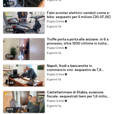
5 giorni fa
1:57
Falsi scooter elettrici venduti come e-
bike: sequestri per 5 milioni (30.07.26)
Pupia Crime
6 giorni fa
2:38
Truffe porta a porta alle anziane: in 6 a
processo, oltre 1200 vittime in tutta
Italia (30.07.26)
Pupia Crime
6 giorni fa
1:29
Napoli, frodi e bancarotte in
commercio vini: sequestro da 7,8
milioni (30.07.26)
Pupia Crime
6 giorni fa
0:58
Castellammare di Stabia, evasione
fiscale: sequestrati beni per 1,6 milioni
ad un consorzio navale (29.07.26)
Pupia Crime
6 giorni fa
0:52