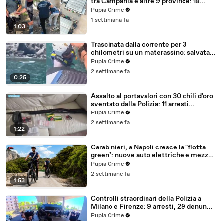
tra Campania e altre 9 province: 18
arresti (27.07.26)
Pupia Crime
1 settimana fa
1:03
Trascinata dalla corrente per 3
chilometri su un materassino: salvata
dalla Polizia (25.07.26)
Pupia Crime
2 settimane fa
0:25
Assalto al portavalori con 30 chili d'oro
sventato dalla Polizia: 11 arresti
(25.07.26)
Pupia Crime
2 settimane fa
1:22
Carabinieri, a Napoli cresce la "flotta
green": nuove auto elettriche e mezzi
sostenibili anche sulle isole (25.07.26)
Pupia Crime
2 settimane fa
1:53
Controlli straordinari della Polizia a
Milano e Firenze: 9 arresti, 29 denunce
e oltre 7mila persone identificate
Pupia Crime