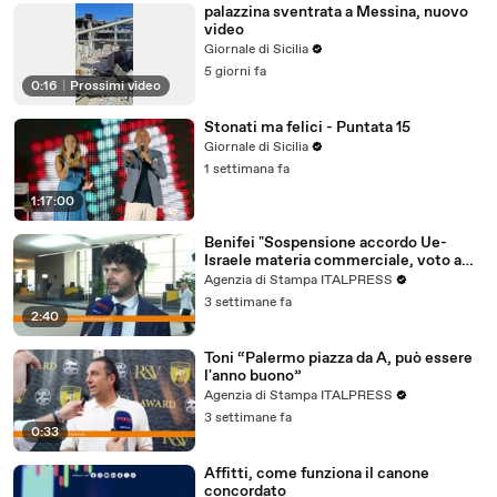
palazzina sventrata a Messina, nuovo
video
Giornale di Sicilia
5 giorni fa
0:16
|
Prossimi video
Stonati ma felici - Puntata 15
Giornale di Sicilia
1 settimana fa
1:17:00
Benifei "Sospensione accordo Ue-
Israele materia commerciale, voto a
maggioranza"
Agenzia di Stampa ITALPRESS
3 settimane fa
2:40
Toni “Palermo piazza da A, può essere
l'anno buono”
Agenzia di Stampa ITALPRESS
3 settimane fa
0:33
Affitti, come funziona il canone
concordato