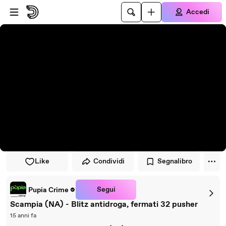
Vai al lettore
Passa al contenuto principale
Accedi
Like
Condividi
Segnalibro
Segui
Pupia Crime
Scampia (NA) - Blitz antidroga, fermati 32 pusher
15 anni fa