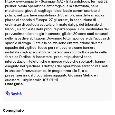
http://www.pupia.tv - Scampia (NA) - Blitz antidroga, fermati 32
pusher. Vasta operazione antidroga quella effettuata, nella
mattinata di giovedì, dagli agenti del locale commissariato di
polizia, nel quartiere napoletano di Scampia, una delle maggiori
piazze di spaccio d'Europa. 27 gli arresti, in esecuzione di
ordinanze di custodia cautelare firmate dal gip del tribunale di
Napoli, su richiesta della procura partenopea. 7 dei destinatari dei
provvedimenti erano già in carcere, gli altri 20 sono stati catturati
nelle rispettive abitazioni. Dovranno tutti rispondere dell'accusa di
spaccio di droga. Oltre alla polizia sono entrate azione diverse
squadre dei vigili del fuoco per rimuovere alcune barriere
installate dagli spacciatori per ostacolare i controlli da parte delle
forze dell'ordine. A incastrare i presunti pusher vi sono
intercettazioni telefoniche e riprese video che i poliziotti hanno
eseguito nel quartiere. I dettagli dell'operazione saranno resi noti
in una conferenza stampa, in programma alle 11, a cui
presenzieranno il procuratore aggiunto Giovanni Melillo e il
questore Luigi Merolla. (07.07.11)
Categoria
🗞
Novità
Consigliato