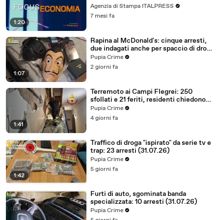
Agenzia di Stampa ITALPRESS
7 mesi fa
1:20
Rapina al McDonald's: cinque arresti,
due indagati anche per spaccio di droga
(03.08.26)
Pupia Crime
2 giorni fa
1:07
Terremoto ai Campi Flegrei: 250
sfollati e 21 feriti, residenti chiedono
certezze sul futuro (01.08.26)
Pupia Crime
4 giorni fa
1:41
Traffico di droga "ispirato" da serie tv e
trap: 23 arresti (31.07.26)
Pupia Crime
5 giorni fa
1:42
Furti di auto, sgominata banda
specializzata: 10 arresti (31.07.26)
Pupia Crime